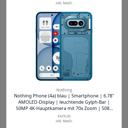
Wenn Du Handy-Fotos oder Videos auf einem möglichst großen
Bildschirm zeigen möchtest, kannst Du Dein Smartphone mit dem
TV verbinden. Selbst die größten Handys mit 6,7 Zoll sind für
längere Präsentationen eher ungeeignet. Aber wie kann ich das
Handy mit dem Fernseher verbinden? Welche Kabelverbindungen
benötige ich und wie kann ich kabellos das Smartphone mit dem
Fernseher verbinden? Wir erklären Dir im nachfolgenden Text,
welche Möglichkeiten es gibt.
Mehr lesen »