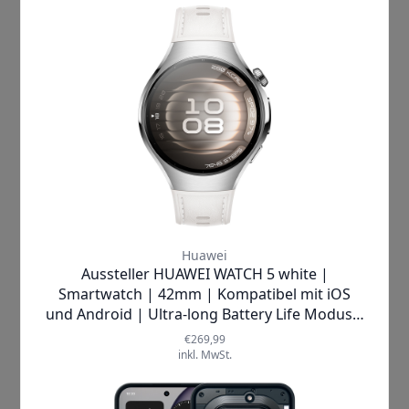
Welche Größe sollte ein
Smartphone haben?
Januar 19, 2022
Handys
,
Handy Ratgeber
Wenn Du ein neues Smartphone kaufen möchtest, ist die Größe
eines der ersten Parameter. Denn die Handhabung und die
konkrete Anwendung entscheiden letztendlich über die
notwendige Handy-Größe. Dies ist nicht zu verwechseln mit der
Display-Größe, da der Handel auch viele Tastentelefone oder