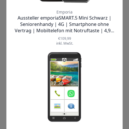
Wer ein modernes Smartphone kaufen möchte, erhält heutzutage
statt eines Telefons ein Multimedia-Gerät mit vielen interessanten
Features. Die Telefon-Funktion ist nur ein Feature unter vielen
anderen Funktionen. Von der leistungsstarken Kamera bis zum
hochauflösenden Display bieten moderne Handys eine
komfortable Ausstattung, die für Videos und Filme bestens
geeignet ist. Auch der moderne Mobilfunk Standard 5G wird
immer wichtiger. Im folgenden Text berichten wir über die
interessantesten Features für Smartphones und nennen einige
Beispiele bekannter Top Handymarken, wie Xiaomi, Samsung
oder Oppo.
Mehr lesen »
Technische Daten zu
Seniorenhandys
Mai 11, 2022
Handys
,
Handy Ratgeber