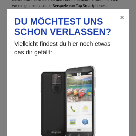
wir einige anschauliche Beispiele von Top Smartphones.
Mehr lesen »
Interessante Smartphone
Features
Juni 14, 2022
Handys
,
Handy Ratgeber