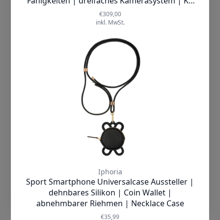
Neben dem Display und der Akkulaufzeit ist die Kamera eines der
Technologien zur Personalisierung,
wichtigsten Qualitätsmerkmale eines Smartphones. Im Vergleich
Messung und Analyse von
zu den früheren Handys vor 10 Jahren bieten moderne
Inhalten/Werbung. Wenn Du nicht
Smartphones mit ihren Mehrfachlinsen deutlich mehr
einverstanden bist, beschränken wir uns
Möglichkeiten. Die Smartphones bekannter Top Handymarken,
wie Xiaomi, Samsung oder Oppo bieten in ihren neuen Modellen
auf wesentliche Cookies und
hochauflösende Kameras mit vielen Extras. Wir haben uns
Technologien. Wenn Du damit nicht
verschiedene Kamera Systeme angeschaut. Im Text klären wir die
einverstanden bist, dann klicke auf
Frage, welche Kamera sich für welche Anwendungen am besten
"Cookies ablehnen". Mehr Information
eignet. Auch die Frage, welcher Preis für ein Handy mit guter
findest Du in unserer
Kamera zu erwarten ist, klären wir im nachfolgenden Text.
Datenschutzerklärung
Mehr lesen »
Cookies Akzeptieren
Smartphone mit TV verbinden
Einstellungen
Januar 19, 2022
Handys
,
Handy Ratgeber