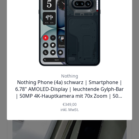
Klapphandys anbietet. Im nachfolgenden Text beschreiben wir,
welche Größen für welche Anwendungen besonders geeignet
sind und wer davon am meisten profitiert. Neben den Größen
nennen wir einzelne Beispiele bekannter Smartphone Marken.
Mehr lesen »
Smartphone entsorgen
Dezember 09, 2021
Handys
,
Handy Ratgeber