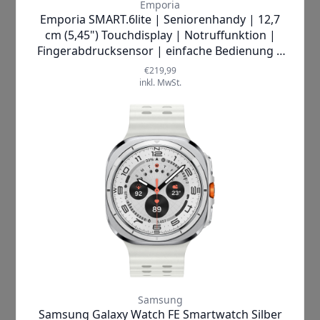
Wer ein Seniorenhandy kaufen möchte, sollte sich vorab über die
nötigen Anforderungen informieren. Hierzu gehört vor allem die
Nutzerfreundlichkeit. Dies wird beim Seniorenhandy durch große
Tasten und Kurzwahltasten erreicht. Auch die Lesbarkeit eines
großen Displays mit ausreichender Helligkeit zählt zu den
Merkmalen altersgerechter Mobiltelefone. Im nachfolgenden Text
findet Ihr die wichtigsten Infos zu den technischen Daten von
Seniorenhandys. Darunter findet Ihr auch passende Beispiele
bekannter Top Marken.