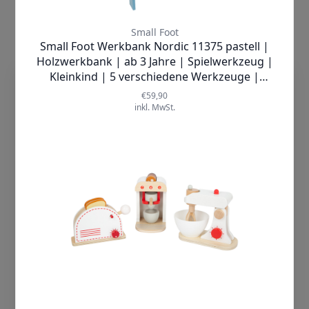
✓
SOFORT LIEFERBAR
Lieferzeit:
1-2 Werktage
20,99 €
inkl. MwSt.
dieTechnik.de nutzt Cookies, damit wir
Produkt ansehen
unsere Seiten sicher und zuverlässig
anbieten, die Performance prüfen und
Deine Nutzererfahrung einschließlich
relevanter Inhalte und personalisierter
Werbung auf unseren Seiten verbessern
können. Mit Klick auf „Cookies
akzeptieren“ willigst Du zum einen in die
Verwendung von Cookies ein. Zum
anderen holen wir auf diese Weise –
soweit erforderlich – deine Einwilligung in
die auf diesen Cookies basierende
Verarbeitung Deiner Daten ein,
einschließlich der Übermittlung solcher