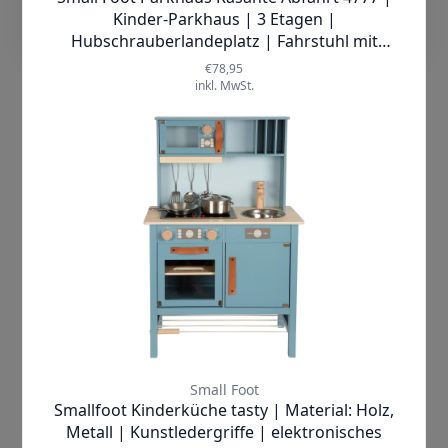
Nerf |
DinoSquad Terrodak
Spielzeugwaffen
✓
SOFORT LIEFERBAR
Lieferzeit:
1-2 Werktage
22,95 €
inkl. MwSt.
Produkt ansehen