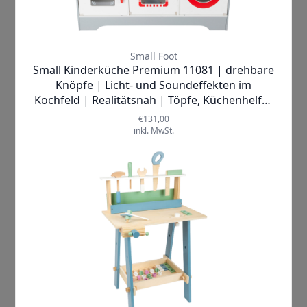
Produkt ansehen
Nerf |
DinoSquad Raptor-Slash
Spielzeugwaffen