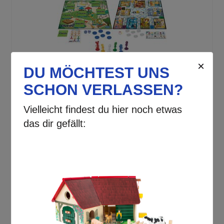
Hasbro |
Cluedo Junior
Spiel
✓
SOFORT LIEFERBAR
Lieferzeit:
1-2 Werktage
23,00 €
inkl. MwSt.
Produkt ansehen