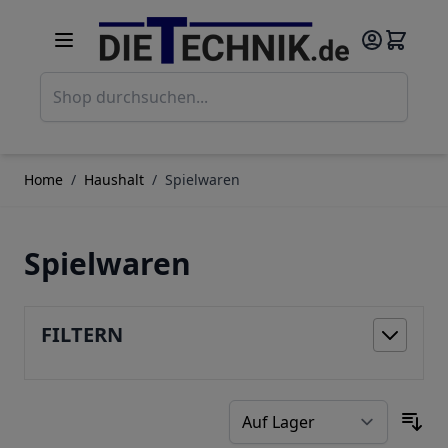
Direkt zum Inhalt
Such
Home
/
Haushalt
/
Spielwaren
Spielwaren
FILTERN