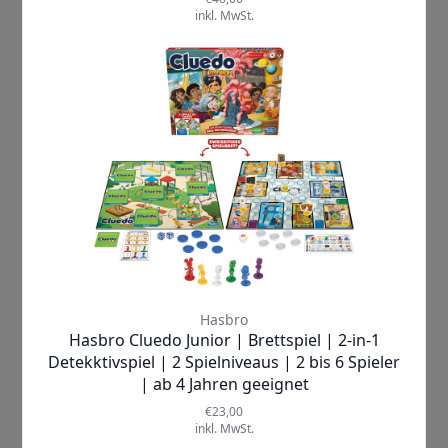
Nerf |
DinoSquad Stego-Smash
Spielzeugwaffen