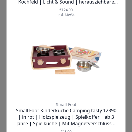
Nerf |
Fortnite Dual Pack
Spielzeugwaffen
✓
SOFORT LIEFERBAR
Lieferzeit:
1-2 Werktage
25,99 €
inkl. MwSt.
Produkt ansehen