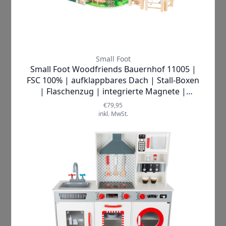
Hasbro |
Twister Air
Spiel
✓
SOFORT LIEFERBAR
Lieferzeit:
1-2 Werktage
19,88 €
inkl. MwSt.