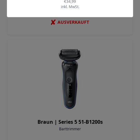
Braun |
5-810 Silk-epil SensoSmart
Epilierer
✘
AUSVERKAUFT
Braun |
Series 5 51-B1200s
Barttrimmer