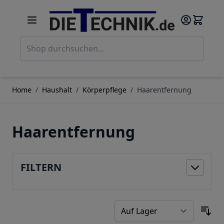
Direkt zum Inhalt
Such
Home
/
Haushalt
/
Körperpflege
/
Haarentfernung
Haarentfernung
FILTERN