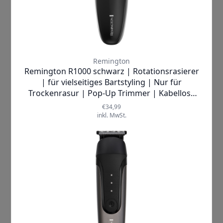
Remington |
PG760
Haarschneidemaschine
✓
SOFORT LIEFERBAR
Lieferzeit:
1-2 Werktage
69,99 €
inkl. MwSt.
Produkt ansehen