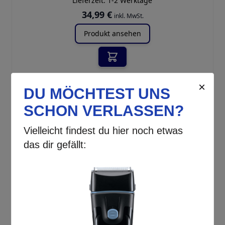
Lieferzeit:
1-2 Werktage
34,99 €
inkl. MwSt.
Produkt ansehen
Remington |
HC550