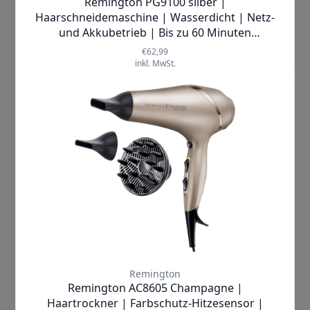
Produkt ansehen
Xiaomi |
UniBlade Trimmer
Haarschneidemaschine
✓
SOFORT LIEFERBAR