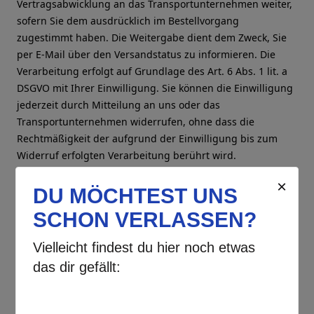
Vertragsabwicklung an das Transportunternehmen weiter,
sofern Sie dem ausdrücklich im Bestellvorgang
zugestimmt haben. Die Weitergabe dient dem Zweck, Sie
per E-Mail über den Versandstatus zu informieren. Die
Verarbeitung erfolgt auf Grundlage des Art. 6 Abs. 1 lit. a
DSGVO mit Ihrer Einwilligung. Sie können die Einwilligung
jederzeit durch Mitteilung an uns oder das
Transportunternehmen widerrufen, ohne dass die
Rechtmäßigkeit der aufgrund der Einwilligung bis zum
Widerruf erfolgten Verarbeitung berührt wird.
Nutzung eines externen Warenwirtschaftssystems
Wir verwenden zur Vertragsabwicklung ein
Warenwirtschaftssystem im Rahmen einer
Auftragsverarbeitung. Dazu werden Ihre im Rahmen der
Bestellung erhobenen personenbezogenen Daten an
HIW Gesellschaft für Warenwirtschaftssysteme mbH
Werner-von-Siemensstraße 23 93413 Cham
übermittelt.