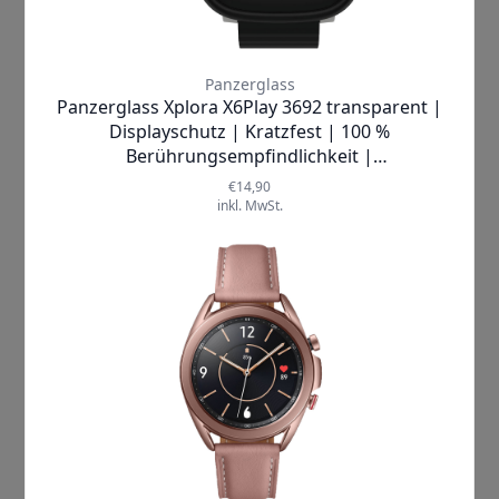
haben das Recht aus Gründen, die sich aus Ihrer besonderen
Situation ergeben, jederzeit gegen diese auf Art. 6 Abs. 1 lit.
f DSGVO beruhende Verarbeitung Sie betreffender
personenbezogener Daten durch Mitteilung an Klarna zu
widersprechen.
Die Bereitstellung der Daten ist für den
Vertragsschluss mit der von Ihnen gewünschten Zahlart
erforderlich. Eine Nichtbereitstellung hat zur Folge, dass
der Vertrag nicht mit der von Ihnen gewählten Zahlart
geschlossen werden kann.
Weitere Informationen, insbesondere an welche
Auskunfteien Klarna Ihre personenbezogenen Daten
weitergibt finden Sie unter
https://cdn.klarna.com/1.0/shared/content/legal/terms/0/d
e_de/credit_rating_agencies
.
Allgemeine Informationen zu Klarna erhalten Sie unter:
https://www.klarna.com/de/
. Ihre Personenangaben
werden von Klarna in Übereinstimmung mit den geltenden
Datenschutzbestimmungen und entsprechend den