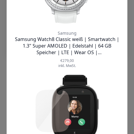
IP-Adresse sowie Daten, welche im Zusammenhang mit
der Bestellung stehen zum Zweck der Identitäts- und
Cookies Akzeptieren
Bonitätsprüfung an eine Auskunftei und verwendet die
erhaltenen Informationen über die statistische
Wahrscheinlichkeit eines Zahlungsausfalls für eine
Einstellungen
abgewogene Entscheidung über die Begründung,
Durchführung oder Beendigung des
Vertragsverhältnisses. Die Bonitätsauskunft kann
Wahrscheinlichkeitswerte (Score-Werte) beinhalten, die auf
Basis wissenschaftlich anerkannter mathematisch-
statistischer Verfahren berechnet werden und in deren
Berechnung unter anderem Anschriftendaten einfließen.
Ihre schutzwürdigen Belange werden gemäß den
gesetzlichen Bestimmungen berücksichtigt. Die
Datenverarbeitung dient dem Zweck der Bonitätsprüfung
für eine Vertragsanbahnung. Die Verarbeitung erfolgt auf
Grundlage des Art. 6 Abs. 1 lit. f DSGVO aus unserem
überwiegenden berechtigten Interesse am Schutz vor
Zahlungsausfall, wenn Klarna in Vorleistung geht.
Sie