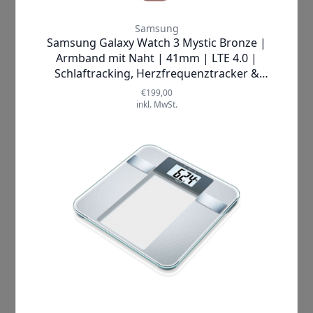
Angaben in Klarnas Datenschutzbestimmungen unter
https://cdn.klarna.com/1.0/shared/content/legal/terms/0/d
e_de/privacy
behandelt.
Cookies
Unsere Website verwendet Cookies. Cookies sind kleine
Textdateien, die im Internetbrowser bzw. vom
Internetbrowser auf dem Computersystem eines Nutzers
gespeichert werden. Ruft ein Nutzer eine Website auf, so
kann ein Cookie auf dem Betriebssystem des Nutzers
gespeichert werden. Dieser Cookie enthält eine
charakteristische Zeichenfolge, die eine eindeutige
Identifizierung des Browsers beim erneuten Aufrufen der
Website ermöglicht.
Cookies werden auf Ihrem Rechner gespeichert. Daher