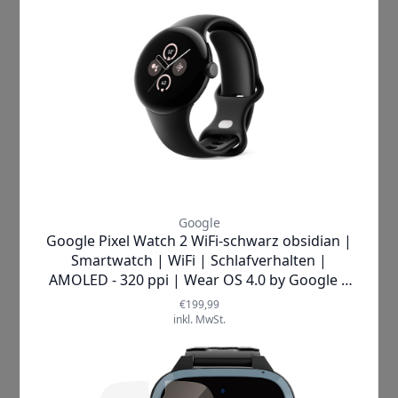
Die Verarbeitung Ihrer personenbezogenen Daten dient
dem Zweck, den mit Ihnen geschlossenen Vertrag zu
erfüllen und erfolgt auf Grundlage des Art. 6 Abs. 1 lit. b
DSGVO.
Zahlungsdienstleister
Verwendung von Amazon Payments
Wir verwenden auf unserer Website den Zahlungsdienst
Amazon Payments der Amazon Payments Europe s.c.a. (38
avenue John F. Kennedy, L-1855 Luxemburg; “Amazon
Payments”).
Die Datenverarbeitung dient dem Zweck, Ihnen die
Zahlung über den Zahlungsdienst Amazon Payments
anbieten zu können.
Zur Einbindung dieses Zahlungsdienstes ist es
erforderlich, dass Amazon Payments beim Aufruf der