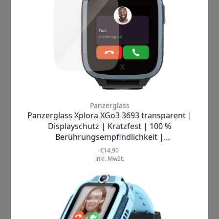
Website Daten (z.B. IP-Adresse, Gerätetyp, Betriebssystem,
Browsertyp, Standort Ihres Geräts) sammelt, speichert und
analysiert. Hierzu können auch Cookies eingesetzt werden.
Die Cookies ermöglichen die Wiedererkennung Ihres
Browsers.
Die Verarbeitung Ihrer personenbezogenen Daten erfolgt
auf Grundlage des Art. 6 Abs. 1 lit. f DSGVO aus unserem
überwiegenden berechtigten Interesse an einem
kundenorientierten Angebot von verschiedenen
Zahlarten.
Sie haben das Recht aus Gründen, die sich aus
Ihrer besonderen Situation ergeben, jederzeit dieser
Verarbeitung Sie betreffender personenbezogener Daten zu
widersprechen.
Mit Auswahl und Nutzung von “Amazon Payments” werden
die zur Zahlungsabwicklung erforderlichen Daten an
Amazon Payments übermittelt, um den Vertrag mit Ihnen
mit der gewählten Zahlart erfüllen zu können. Diese
Verarbeitung erfolgt auf Grundlage des Art. 6 Abs. 1 lit. b
DSGVO.