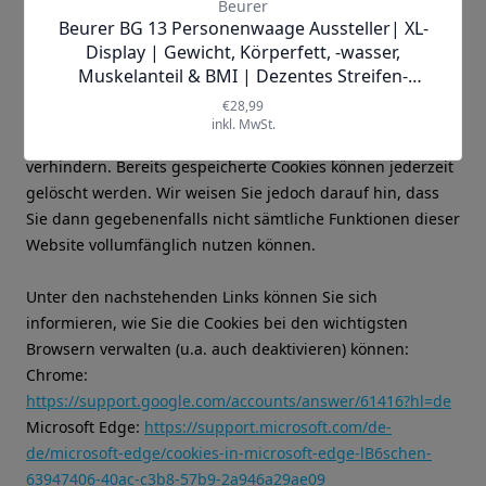
haben Sie die volle Kontrolle über die Verwendung von
Cookies. Durch die Auswahl entsprechender technischer
Einstellungen in Ihrem Internetbrowser können Sie vor
dem Setzen von Cookies benachrichtigt werden und über
die Annahme einzeln entscheiden sowie die Speicherung
der Cookies und Übermittlung der enthaltenen Daten
verhindern. Bereits gespeicherte Cookies können jederzeit
gelöscht werden. Wir weisen Sie jedoch darauf hin, dass
Sie dann gegebenenfalls nicht sämtliche Funktionen dieser
Website vollumfänglich nutzen können.
Unter den nachstehenden Links können Sie sich
informieren, wie Sie die Cookies bei den wichtigsten
Browsern verwalten (u.a. auch deaktivieren) können:
Chrome:
https://support.google.com/accounts/answer/61416?hl=de
Microsoft Edge:
https://support.microsoft.com/de-
de/microsoft-edge/cookies-in-microsoft-edge-lB6schen-
63947406-40ac-c3b8-57b9-2a946a29ae09