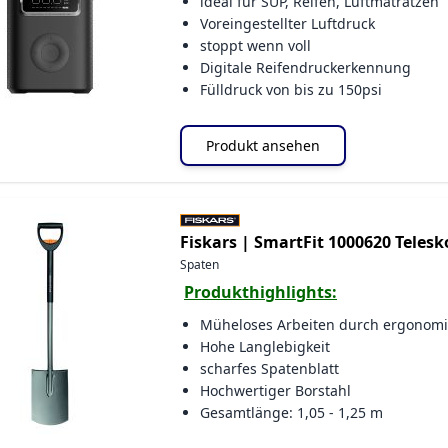
ideal für SUP, Reifen, Luftmatratzen
Voreingestellter Luftdruck
stoppt wenn voll
Digitale Reifendruckerkennung
Fülldruck von bis zu 150psi
Produkt ansehen
Fiskars |
SmartFit 1000620 Teles
Spaten
Produkthighlights:
Müheloses Arbeiten durch ergonom
Hohe Langlebigkeit
scharfes Spatenblatt
Hochwertiger Borstahl
Gesamtlänge: 1,05 - 1,25 m