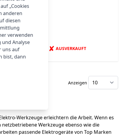
 auf „Cookies
um anderen
r
auf diesen
rmittlung
tner verwenden
n
g und Analyse
✘
AUSVERKAUFT
r uns auf
 bist, dann
Anzeigen
ektro-Werkzeuge erleichtern die Arbeit. Wenn es
n netzbetriebene Werkzeuge ebenso wie die
rarbeiten passende Elektrogeräte von Top Marken