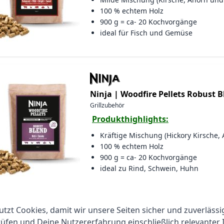
100 % echtem Holz
900 g = ca- 20 Kochvorgänge
ideal für Fisch und Gemüse
Ninja |
Woodfire Pellets Robust B
Grillzubehör
Produkthighlights:
Kräftige Mischung (Hickory Kirsche, 
100 % echtem Holz
900 g = ca- 20 Kochvorgänge
ideal zu Rind, Schwein, Huhn
utzt Cookies, damit wir unsere Seiten sicher und zuverlässi
Xiaomi |
Portable Electric Air C
fen und Deine Nutzererfahrung einschließlich relevanter 