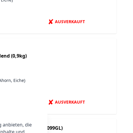
✘
AUSVERKAUFT
lend (0,9kg)
Ahorn, Eiche)
✘
AUSVERKAUFT
g anbieten, die
ompressor 2 Pro (BHR9099GL)
Inhalte und