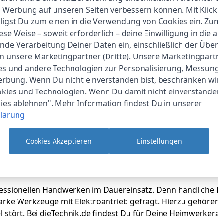
Tragbarer Kompressor
r Werbung auf unseren Seiten verbessern können. Mit Klick
Produkthighlights:
lligst Du zum einen in die Verwendung von Cookies ein. Z
tragbarer Hochleistungs-Kompresso
ese Weise – soweit erforderlich – deine Einwilligung in die 
lange Akkulaufzeit mit 2500mAh
nde Verarbeitung Deiner Daten ein, einschließlich der Übe
noch Leistungsstärker & schneller
an unsere Marketingpartner (Dritte). Unsere Marketingpar
Ideal für SUP's, Auto- / Rennradreife
ies und andere Technologien zur Personalisierung, Messun
LED, Warnblicker & SOS Funktion
erbung. Wenn Du nicht einverstanden bist, beschränken wi
kies und Technologien. Wenn Du damit nicht einverstanden
kies ablehnen". Mehr Information findest Du in unserer
lärung
Cookies Akzeptieren
Einstellungen
 Marken
ssionellen Handwerken im Dauereinsatz. Denn handliche El
arke Werkzeuge mit Elektroantrieb gefragt. Hierzu gehöre
 stört. Bei dieTechnik.de findest Du für Deine Heimwerke