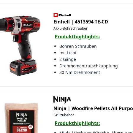
Einhell |
4513594 TE-CD
Akku-Bohrschrauber
Produkthighlights:
Bohren Schrauben
mit Licht
2 Gänge
Drehmomentrutschkupplung
30 Nm Drehmoment
Ninja |
Woodfire Pellets All-Purpo
Grillzubehör
Produkthighlights:
Milde Mischung (Kirsche, Ahorn und