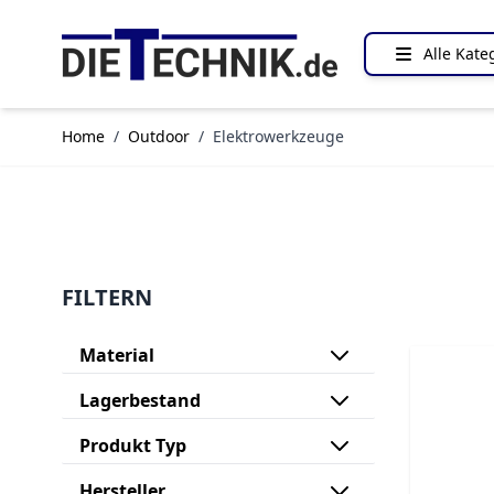
Direkt zum Inhalt
Alle Kate
Home
/
Outdoor
/
Elektrowerkzeuge
FILTERN
Material
Lagerbestand
Produkt Typ
Hersteller