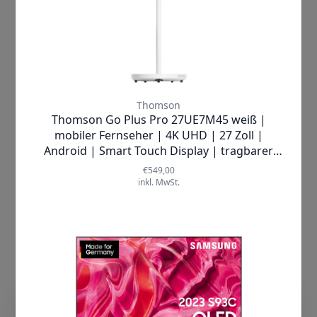
Produktdatenblatt
Xiaomi |
Aussteller TV P1e ELA4742EU
4K TV
✘
AUSVERKAUFT
Produktdatenblatt
dieTechnik.de nutzt Cookies, damit wir