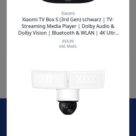
Metz Blue |
43MUD6001Z Roku TV
LCD TV
✘
AUSVERKAUFT
5
Artikel
Anzeigen
E-Mail-Adresse