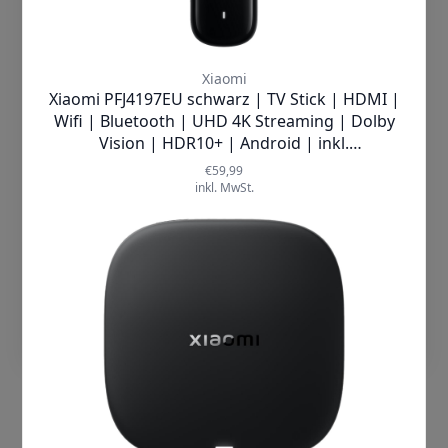
einverstanden bist, beschränken wir uns
auf wesentliche Cookies und
Technologien. Wenn Du damit nicht
einverstanden bist, dann klicke auf
"Cookies ablehnen". Mehr Information
Metz Blue |
32MTD3001Z Roku TV
findest Du in unserer
LCD TV
Datenschutzerklärung
✘
AUSVERKAUFT
Cookies Akzeptieren
Einstellungen
Produktdatenblatt