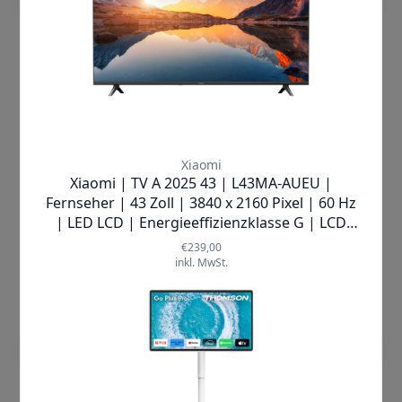
Produktdatenblatt
Xiaomi |
TV P1e ELA4742EU
4K TV
✘
AUSVERKAUFT