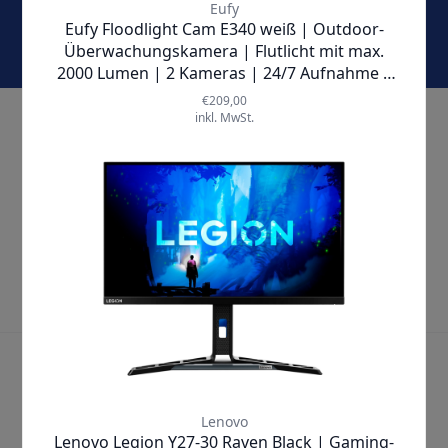
Jetzt abonnieren und keine Angebote und Aktionen
mehr verpassen!
KONTAKT & SERVICE
ÜBER UNS
UNTERNEHMEN
SO ERREICHST DU UNS
VERSANDPARTNER
BEZAHLARTEN