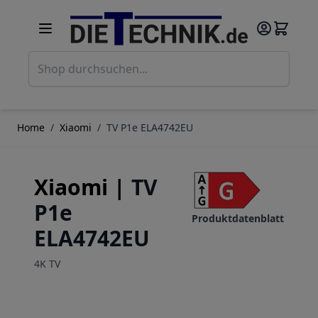
Direkt zum Inhalt
Such
Home
/
Xiaomi
/
TV P1e ELA4742EU
Xiaomi |
TV
P1e
Produktdatenblatt
ELA4742EU
4K TV