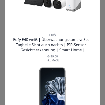
Philips |
55PUS8108/12
4K TV
✘
AUSVERKAUFT