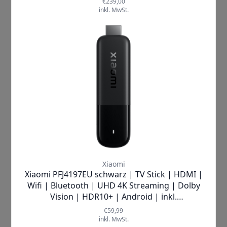
Das Design mit einem ultraschmalen
Rahmen passt perfekt in dein Zuhause
Das höhere Bildschirm-Rahmen-Verhältnis ohne
aufdringliche Ränder sorgt für ein
beeindruckenderes, angenehmes visuelles
Erlebnis - die perfekte Wahl für dein
Schlafzimmer oder Arbeitszimmer.
4K UHD für hervorragende Bildqualität
Dieser Smart-TV der Einstiegskategorie verfügt
über 4K UHD-Auflösung. Mit einem Blickwinkel
von 178 Grad wirken Bilder klarer und
vielschichtiger, wodurch ein außergewöhnliches
visuelles Erlebnis entsteht.
MEMC sorgt für flüssigere Bilder ganz ohne
Ruckeln
Für ein flüssigeres visuelles Erlebnis ohne