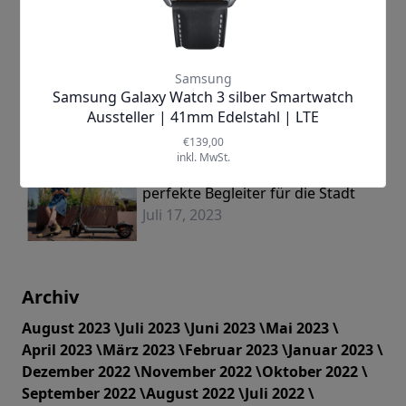
für das ultimative Gaming-
Erlebnis?
August 08, 2023
Schneller, Höher, Weiter: Wie der
Ultra One Motorized Blaster das
Spiel verändert
Juli 31, 2023
Ninebot F40DII KickScooter: Der
perfekte Begleiter für die Stadt
Juli 17, 2023
Archiv
August 2023 \
Juli 2023 \
Juni 2023 \
Mai 2023 \
April 2023 \
März 2023 \
Februar 2023 \
Januar 2023 \
Dezember 2022 \
November 2022 \
Oktober 2022 \
September 2022 \
August 2022 \
Juli 2022 \