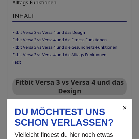
Alltags-Funktionen
INHALT
Fitbit Versa 3 vs Versa 4 und das Design
Fitbit Versa 3 vs Versa 4 und die Fitness Funktionen
Fitbit Versa 3 vs Versa 4 und die Gesundheits-Funktionen
Fitbit Versa 3 vs Versa 4 und die Alltags-Funktionen
Fazit
Fitbit Versa 3 vs Versa 4 und das
Design
Erst auf den zweiten Blick erkannt man beim
Vergleich zwischen der Fitbit Versa 3 vs Versa 4
die optischen Unterschiede. Denn die Versa 4 ist
dünner und leichter. An der linken Gehäuseseite
befindet sich zudem eine Funktionstaste.