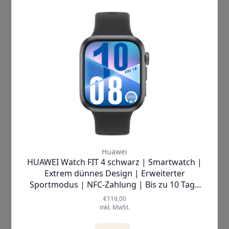
Sportarten des Nachfolgers befinden sich
zudem neue Trendsportarten, wie das Stand-
Up-Paddling. Fürs Schwimmen sind beide Uhren
geeignet. Auch GPS ist in beiden Modellen
integriert, wodurch Tempo und Strecke erfasst
werden. Folgende Unterschiede haben wir bei
den Fitness-Funktionen gefunden:
Versa 3 mit 20 Trainingsmodi
Versa 4 mit über 40 Trainingsmodi
Fitbit Versa 3 vs Versa 4 und die
Gesundheits-Funktionen
Mit beiden Uhren lassen sich verschiedene
Gesundheitsdaten erheben, so dass dieser
Vergleich zwischen der Fitbit Versa 3 vs Versa 4
keinen eindeutigen Sieger kennt. Alle wichtigen
Features einer modernen Smartwatch sind hier