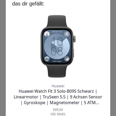
Außerdem ist das Gehäuse noch stärker
abgerundet. Beide Uhren haben ein Farbdisplay,
aber nur der Nachfolger verfügt über einen
Always-on-Modus. Die optischen Unterschiede
in der Übersicht:
Versa 3 mit einer Gehäusedicke von 12,4 mm
Versa 4 mit einer Gehäusedicke von 11,2 mm
Versa 4 mit Taste am Gehäuse
Versa 4 mit Always-on-Modus
Fitbit Versa 3 vs Versa 4 und die
Fitness Funktionen
Bei den Fitness Features zeigen sich die
nächsten größeren Unterschiede zwischen der
Fitbit Versa 3 vs Versa 4. Denn die Versa 4 bietet
über 40 Trainingsmodi, während der Vorgänger
Versa 3 nur 20 Sportarten trackt. Unter den