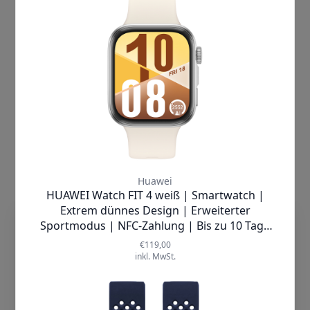
vorhanden, wie die Herzfrequenzmessung oder
die Messung der Sauerstoffsättigung im Blut.
Auch das Schlaftracking gehört zum guten
Standard beider Uhren. Mit der Versa 4 ist
jedoch die Blutzuckerüberwachung möglich.
Dies ist mit der Versa 3 nicht ausführbar.
Allerdings kann der Nachfolger den
Blutzuckerspiegel nur in der App protokollieren.
Fitbit Versa 3 vs Versa 4 und die
Alltags-Funktionen
Für den Alltag sind beide Fitbit Smartwatches
dieTechnik.de nutzt Cookies, damit wir
bestens gerüstet. Beim Vergleich zeigen sich
unsere Seiten sicher und zuverlässig
hier zwischen der Fitbit Versa 3 vs Versa 4 nur
anbieten, die Performance prüfen und
wenige Unterschiede. Auf beiden Uhren werden
Deine Nutzererfahrung einschließlich
Anrufe, Nachrichten und App-
relevanter Inhalte und personalisierter
Benachrichtigungen angezeigt. Per Bluetooth ist