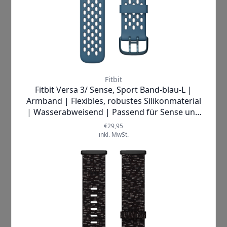
Kategorien
Smartwatch
Smartwatch Ratgeber
Smartwatch Vergleich
Handys
Handy Ratgeber
Handy Vergleich
Kopfhörer
Kopfhörer Ratgeber
Kopfhörer Vergleich
Haushalt