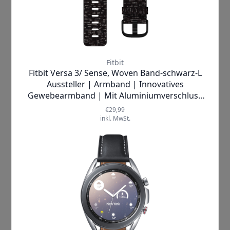
Raumklima
Spielwaren
Outdoor
E-Mobility
Gaming
Neueste Posts
Kochgeschirr, das ein Leben lang
hält: Das Erfolgsgeheimnis von Le
Creuset
August 28, 2023
Warum der Xiaomi Mi Smart
Standing Fan 2 Lite diesen Sommer
ein Muss für Dein Zuhause ist
August 15, 2023
Dualsense Edge Controller: Bereit