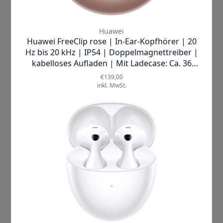
Kategorien
Smartwatch
Smartwatch Ratgeber
Smartwatch Vergleich
Handys
Handy Ratgeber
Handy Vergleich
Kopfhörer
Kopfhörer Ratgeber
Kopfhörer Vergleich
Haushalt
Raumklima
Spielwaren
Outdoor