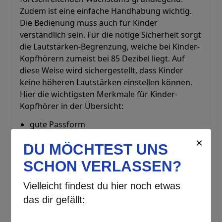
Zudem ist eine einfache Handhabung wichtig.
Die Bedienung muss auch für Kinder
verständlich sein. Für die nötige Sicherheit sorgt
die Lautstärken-Begrenzung, welche bei Kinder-
Kopfhörern zumeist bei 85 Dezibel liegt. Auf
diese Weise wird sichergestellt, dass Kinder
keine höheren Lautstärken einstellen können.
Hier die wichtigsten Merkmale für Kinder-
Kopfhörer in der Übersicht:
gute Passform
Verstellbarkeit
einfache Bedienung
Begrenzung der Lautstärke
geringes Gewicht
buntes Farbdesign
Kopfhörer für Kinder und die