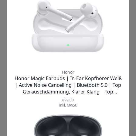
sind Kinder jedoch immer ansprechbar. In den
meisten Fällen haben die Polster der On Ear
Kopfhörer eine runde Form. In Ear Ohrhörer
sind aufgrund der kompakten Größe praktisch,
aber aufgrund der kleinen Kinder-Gehörgänge
ist eine gute Passform in den meisten Fällen
nicht gegeben. Folgende Ausführungen gibt es
für Kinderkopfhörer:
Over Ear Kopfhörer
On Ear Kopfhörer
In Ear Ohrhörer, nur bedingt
Bluetooth Kopfhörer
Kopfhörer mit Kabel
Kinder-Kopfhörer und die
Klangqualität