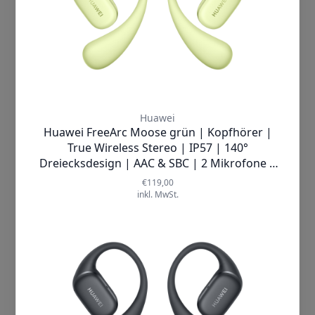
akzeptieren“ willigst Du zum einen in die
gepolsterter Kopfbügel erhöht den Komfort. Ein
Verwendung von Cookies ein. Zum
verstellbarer Kopfbügel verhindert bei
anderen holen wir auf diese Weise –
Bewegungen das Verrutschen und ermöglicht
soweit erforderlich – deine Einwilligung in
eine gute Passform. Besonders komfortabel
die auf diesen Cookies basierende
sind Headsets mit drehbaren Ohrmuscheln.
Verarbeitung Deiner Daten ein,
Anstatt den Kopfhörer abzusetzen, dreht man
einschließlich der Übermittlung solcher
einfach die Ohrmuschel zur Seite. Wenn der
Daten an unsere Marketingpartner
Kopfbügel und die Ohrmuscheln einklappbar
(Dritte). Unsere Marketingpartner
sind, lässt sich der Kopfhörer platzsparend
verwenden ebenfalls Cookies und andere
verstauen. Dies ist auf Reisen besonders
Technologien zur Personalisierung,
vorteilhaft.
Messung und Analyse von
Inhalten/Werbung. Wenn Du nicht
Design und Optik
einverstanden bist, beschränken wir uns
auf wesentliche Cookies und
Während Ohrhörer für Erwachsene zumeist in
Technologien. Wenn Du damit nicht
Schwarz sind, haben Kopfhörer für Kinder
einverstanden bist, dann klicke auf
bunte Farben. Vor allem helle Farbtöne
"Cookies ablehnen". Mehr Information
überwiegen, wie Hellblau, Hellgrün, Gelb, Rot
findest Du in unserer