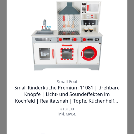
Ausführungen
Wie bei Headsets für Erwachsene gibt es auch
für Kinder-Kopfhörer die gleichen
Ausführungen. Hiermit sind vor allem Over Ear
und On Ear Kopfhörer gemeint. Ein Over Ear
Kopfhörer umschließt mit seinen Ohrpolstern
das Ohr vollständig. Besonders breite Polster
sind sehr bequem und ovalförmige
Ausführungen imitieren die Ohrform, so dass
eine gute Passform gewährleistet ist. Zugleich
haben viele Over Ears eine gute
Geräuschunterdrückung, die störende
Umgebungsgeräusche abschirmt.
Ein On Ear Kopfhörer für Kinder bietet eine
ohraufliegende Bauform. Wie der Name es
bereits vermuten lässt, liegen On Ears auf der
Ohrmuschel. Eine Geräuschunterdrückung ist
auf diese Weise nicht möglich. Auf diese Weise