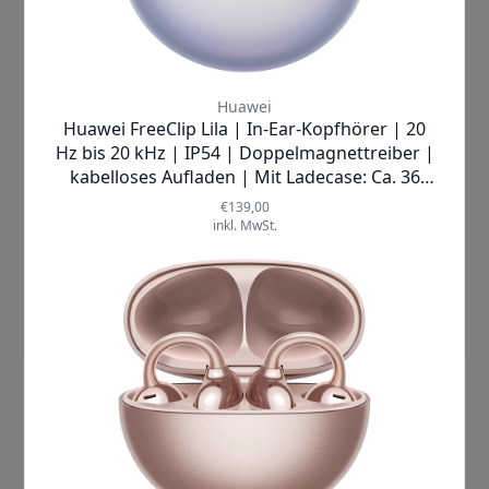
Kinderkopfhörern gelten jedoch nicht die
gleichen hohen Ansprüche wie beim Hi-Fi-
Kopfhörer. Für die Wiedergabe von Hörbüchern
ist ein klarer Klang wichtig. Zudem ist die
Begrenzung der Lautstärke ein wichtiges
Merkmal, um mögliche Schäden durch
überhöhte Lautstärken zu vermeiden.
← Zurück
Weiter →