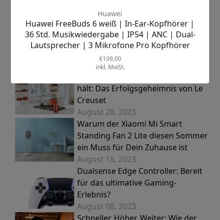
E-Mobility
Gaming
Neueste Posts
Kochgeschirr, das ein Leben lang
hält: Das Erfolgsgeheimnis von Le
Creuset
August 28, 2023
Warum der Xiaomi Mi Smart
Standing Fan 2 Lite diesen Sommer
ein Muss für Dein Zuhause ist
August 15, 2023
Dualsense Edge Controller: Bereit
für das ultimative Gaming-
Erlebnis?
August 08, 2023
Schneller, Höher, Weiter: Wie der