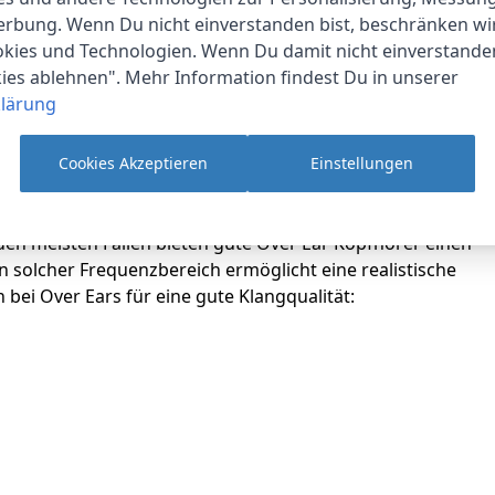
erbung. Wenn Du nicht einverstanden bist, beschränken wi
gqualität der Over Ear Kopfhörer sehr unterschiedlich aus.
kies und Technologien. Wenn Du damit nicht einverstanden
entsprechend große Treiber, die in den Ohrmuscheln integ
kies ablehnen". Mehr Information findest Du in unserer
ound. Bei einer Größe von 40 mm oder 50 mm klingt der Sou
lärung
die Geräuschabschirmung besonders effektiv, so dass der S
erdrückung verbessert diesen Effekt zusätzlich.
Cookies Akzeptieren
Einstellungen
 raumfüllender Klang möglich. Die Höhen sind detailreich u
en die Over Ears einen erweiterten Frequenzbereich anbiet
en meisten Fällen bieten gute Over Ear Kopfhörer einen
n solcher Frequenzbereich ermöglicht eine realistische
ei Over Ears für eine gute Klangqualität: