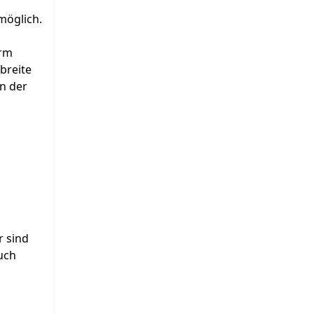
möglich.
orm
breite
n der
r sind
uch