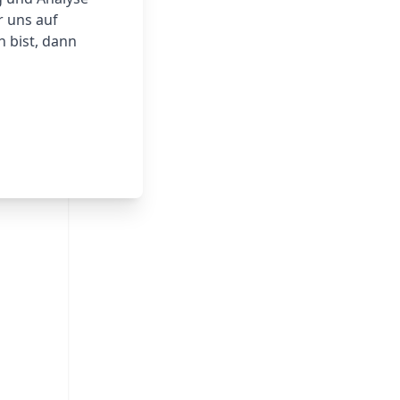
r uns auf
 bist, dann
riert
nd sehr
chall
nd die
en, um