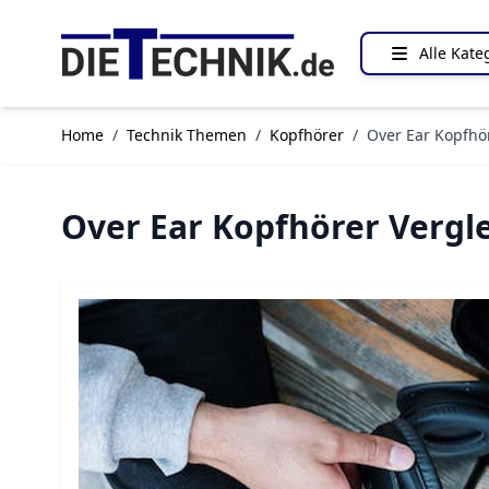
Direkt zum Inhalt
Alle Kate
Home
/
Technik Themen
/
Kopfhörer
/
Over Ear Kopfhö
Over Ear Kopfhörer Vergl