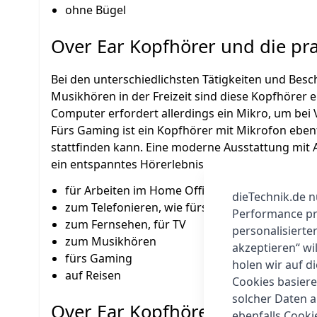
ohne Bügel
Over Ear Kopfhörer und die p
Bei den unterschiedlichsten Tätigkeiten und Bes
Musikhören in der Freizeit sind diese Kopfhörer 
Computer erfordert allerdings ein Mikro, um be
Fürs Gaming ist ein Kopfhörer mit Mikrofon eben
stattfinden kann. Eine moderne Ausstattung mit A
ein entspanntes Hörerlebnis. Folgende Anwendu
für Arbeiten im Home Office
dieTechnik.de n
zum Telefonieren, wie fürs Handy
Performance prü
zum Fernsehen, für TV
personalisierte
zum Musikhören
akzeptieren“ wi
fürs Gaming
holen wir auf di
auf Reisen
Cookies basiere
solcher Daten 
Over Ear Kopfhörer und die Kla
ebenfalls Cook