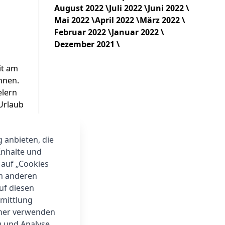
August 2022 \
Juli 2022 \
Juni 2022 \
Mai 2022 \
April 2022 \
März 2022 \
Februar 2022 \
Januar 2022 \
Dezember 2021 \
it am
nnen.
elern
 Urlaub
g anbieten, die
Inhalte und
 auf „Cookies
um anderen
auf diesen
rmittlung
tner verwenden
g und Analyse