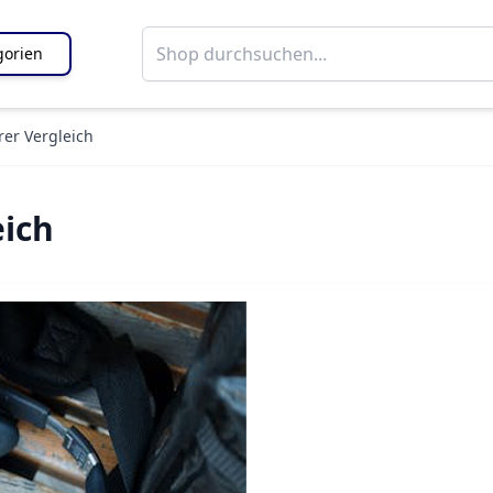
gorien
rer Vergleich
eich