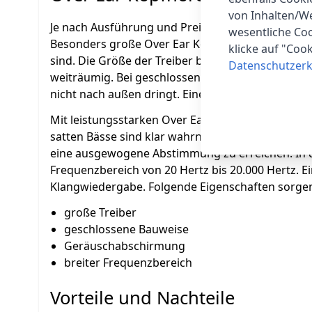
von Inhalten/W
Je nach Ausführung und Preisklasse fällt die Klan
wesentliche Coo
Besonders große Over Ear Kopfhörer haben auch 
klicke auf "Coo
sind. Die Größe der Treiber beeinflussten den S
Datenschutzerk
weiträumig. Bei geschlossenen Ausführungen ist 
nicht nach außen dringt. Eine aktive Geräuschunt
Mit leistungsstarken Over Ear Kopfhörern ist ein
satten Bässe sind klar wahrnehmbar. Daher sollt
eine ausgewogene Abstimmung zu erreichen. In d
Frequenzbereich von 20 Hertz bis 20.000 Hertz. Ei
Klangwiedergabe. Folgende Eigenschaften sorgen b
große Treiber
geschlossene Bauweise
Geräuschabschirmung
breiter Frequenzbereich
Vorteile und Nachteile