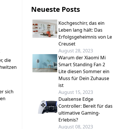
Neueste Posts
Kochgeschirr, das ein
Leben lang hält: Das
Erfolgsgeheimnis von Le
Creuset
August 28, 2023
r
Warum der Xiaomi Mi
, die
Smart Standing Fan 2
chwitzen
Lite diesen Sommer ein
Muss für Dein Zuhause
ist
er sich
August 15, 2023
den
Dualsense Edge
Controller: Bereit für das
ultimative Gaming-
Erlebnis?
August 08, 2023