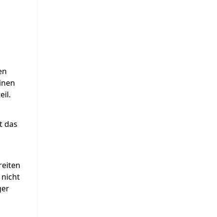
en
einen
il.
t das
reiten
 nicht
ger