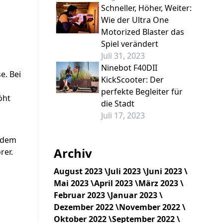
Schneller, Höher, Weiter:
Wie der Ultra One
Motorized Blaster das
Spiel verändert
Juli 31, 2023
Ninebot F40DII
e. Bei
KickScooter: Der
perfekte Begleiter für
öht
die Stadt
Juli 17, 2023
 dem
Archiv
rer.
August 2023 \
Juli 2023 \
Juni 2023 \
Mai 2023 \
April 2023 \
März 2023 \
Februar 2023 \
Januar 2023 \
Dezember 2022 \
November 2022 \
Oktober 2022 \
September 2022 \