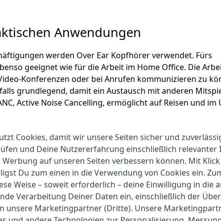
raktischen Anwendungen
chäftigungen werden Over Ear Kopfhörer verwendet. Fürs
ebenso geeignet wie für die Arbeit im Home Office. Die Arbe
i Video-Konferenzen oder bei Anrufen kommunizieren zu kö
falls grundlegend, damit ein Austausch mit anderen Mitspi
NC, Active Noise Cancelling, ermöglicht auf Reisen und im
ngen kommen für den Over Ear Kopfhörer in Frage:
utzt Cookies, damit wir unsere Seiten sicher und zuverlässi
fen und Deine Nutzererfahrung einschließlich relevanter 
r Werbung auf unseren Seiten verbessern können. Mit Klick
lligst Du zum einen in die Verwendung von Cookies ein. Z
ese Weise – soweit erforderlich – deine Einwilligung in die 
nde Verarbeitung Deiner Daten ein, einschließlich der Übe
an unsere Marketingpartner (Dritte). Unsere Marketingpar
ngqualität
ies und andere Technologien zur Personalisierung, Messun