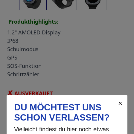
Produkthighlights:
1.2" AMOLED Display
IP68
Schulmodus
GPS
SOS-Funktion
Schrittzähler
✘
AUSVERKAUFT
Beschreibung