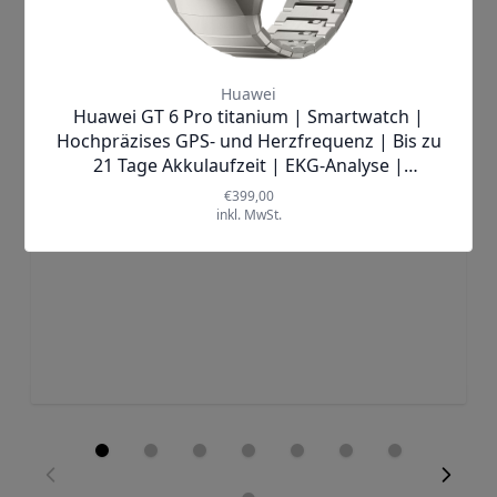
Honor |
Watch 4
Smartwatch
✘
AUSVERKAUFT