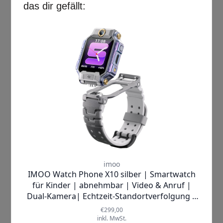
Vergiss Smartphones - erlebe die
Technik der Zukunft!
Mach dich bereit für ein völlig neues
Technik-Erlebnis! Seit 2016
perfektioniert Xplora die Smartwatch-
Kategorie für Kinder. Die
X6Pro
ist die
neueste Generation der Kinder-
Smartwatch und die innovativste ihrer
Art: Ausgestattet mit der aktuellsten
Spitzentechnologie, wie dem
superschnellen
Qualcomm
Snapdragon 4100
Chipsatz, einem
gestochen scharfen
AMOLED-Display
sowie einem einzigartigen Design.
Kinderleicht in Kontakt stehen:
Mit