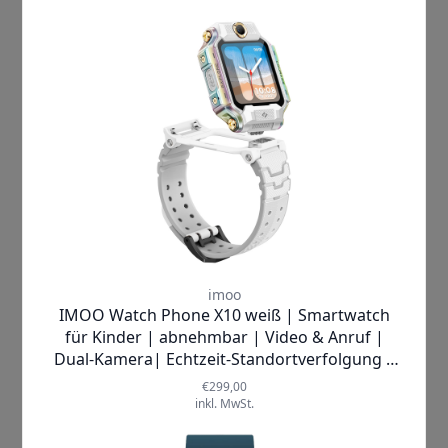
einer
SIM-Karte bzw. eSIM-Profil
lassen sich Anrufe an von den Eltern
vordefinierte Kontakte tätigen bzw.
empfangen. Es können maximal 50
Kontakte in der
Xplora App
von den
Eltern hinterlegt werden und nur diese
können euer Kind erreichen und
umgekehrt. Kinder können mit ihrer
Xplora Smartwatch neben der
Anruffunktion auch vorgefertigte
Textnachrichten, Sprachnachrichten
und Emojis verschicken und
empfangen.
Immer auf dem Laufenden sein: Denn
mit der integrierten
Kamera
können
Kinder Fotos und Videos machen und
diese mit euch teilen. Die Bilder werden
in der Galerie gespeichert und können
sogar für benutzerdefinierte