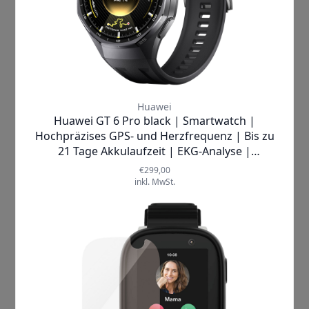
Mehr Informationen
Hersteller
Xplora
Lieferzeit
1-2 Werktage
Breite (cm)
4.2 cm
Höhe (cm)
4.5 cm
Tiefe (cm)
1.45 cm
Mehr anzeigen ▼