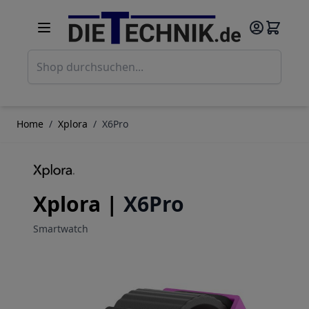
Direkt zum Inhalt
Such
Home
/
Xplora
/
X6Pro
Xplora |
X6Pro
Smartwatch