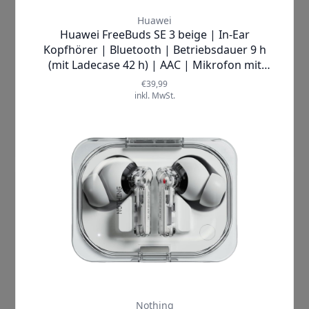
Honor |
400
Smartphone
✘
AUSVERKAUFT
Produktdatenblatt