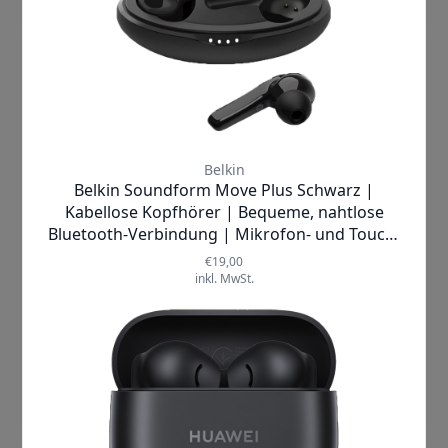
Honor |
Band 7
Fitnesstracker
✘
AUSVERKAUFT