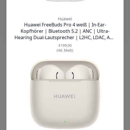
Einstellungen
Honor |
Watch 4
Smartwatch
✘
AUSVERKAUFT
Produktdatenblatt