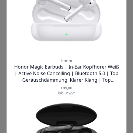
Honor |
Pad 8 Wi-Fi (6+128GB)
Tablet
✘
AUSVERKAUFT