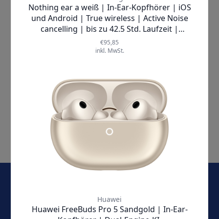
Honor |
400
Smartphone
✘
AUSVERKAUFT
8
Artikel
Anzeigen
E-Mail-Adresse