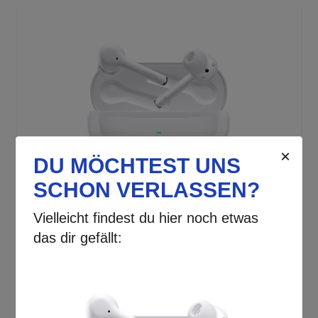
Honor |
Magic Earbuds
In-Ear-Kopfhörer
✓
SOFORT LIEFERBAR
Lieferzeit:
1-2 Werktage
99,00 €
inkl. MwSt.
Produkt ansehen