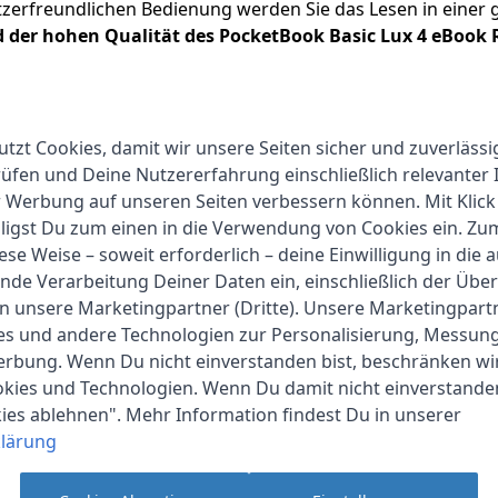
tzerfreundlichen Bedienung werden Sie das Lesen in einer
nd der hohen Qualität des PocketBook Basic Lux 4 eBook 
utzt Cookies, damit wir unsere Seiten sicher und zuverlässi
fen und Deine Nutzererfahrung einschließlich relevanter 
r Werbung auf unseren Seiten verbessern können. Mit Klick
lligst Du zum einen in die Verwendung von Cookies ein. Z
PocketBook
ese Weise – soweit erforderlich – deine Einwilligung in die 
1-2 Werktage
nde Verarbeitung Deiner Daten ein, einschließlich der Übe
an unsere Marketingpartner (Dritte). Unsere Marketingpar
1x E-Reader, 1x USB Type-C 
ies und andere Technologien zur Personalisierung, Messun
erbung. Wenn Du nicht einverstanden bist, beschränken wi
eBook-Reader
kies und Technologien. Wenn Du damit nicht einverstanden
182.00 g
kies ablehnen". Mehr Information findest Du in unserer
lärung