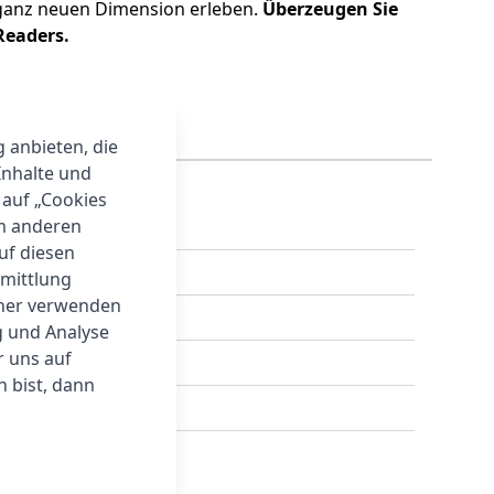
 ganz neuen Dimension erleben.
Überzeugen Sie
Readers.
g anbieten, die
Inhalte und
 auf „Cookies
um anderen
auf diesen
rmittlung
tner verwenden
Kabel, 1x Dokumente
g und Analyse
r uns auf
 bist, dann