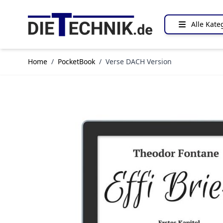
Direkt zum Inhalt
Alle Kate
Home
/
PocketBook
/
Verse DACH Version