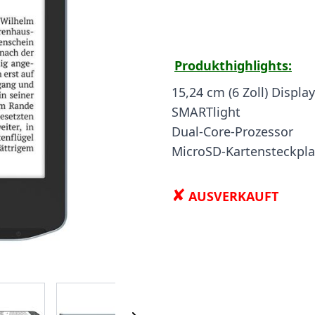
Produkthighlights:
15,24 cm (6 Zoll) Display
SMARTlight
Dual-Core-Prozessor
MicroSD-Kartensteckpla
✘
AUSVERKAUFT
 image
View larger image
View larger image
View larger image
View larger i