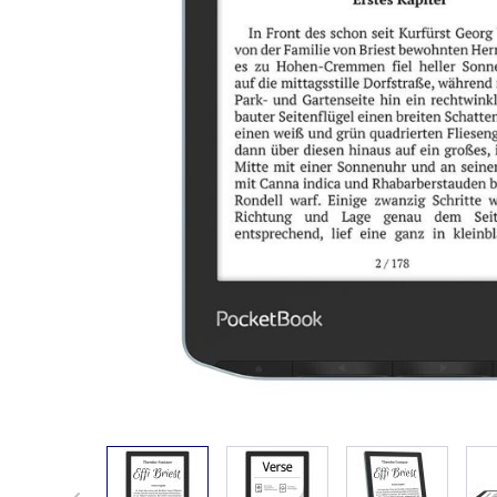
View larger image
View larger image
View larger