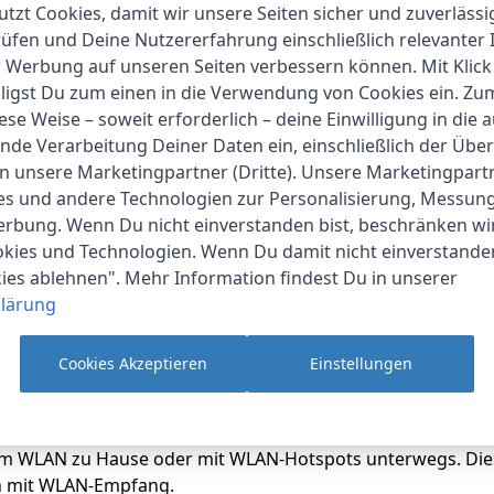
chen lesen (bei einer halben Stunde Lesezeit pro Tag, aus
utzt Cookies, damit wir unsere Seiten sicher und zuverlässi
 können Sie das Licht permanent eingeschaltet lassen, 
fen und Deine Nutzererfahrung einschließlich relevanter 
d.
r Werbung auf unseren Seiten verbessern können. Mit Klick
lligst Du zum einen in die Verwendung von Cookies ein. Z
tung leitet der Kindle Paperwhite Licht von oben durch die
ese Weise – soweit erforderlich – deine Einwilligung in die 
können Sie bequem lesen, ohne zu ermüden. Die integrierte 
nde Verarbeitung Deiner Daten ein, einschließlich der Übe
er Leselampe.
an unsere Marketingpartner (Dritte). Unsere Marketingpar
ies und andere Technologien zur Personalisierung, Messun
se in Ihrer Umgebung. Daher werden Sie unter dunkleren Li
erbung. Wenn Du nicht einverstanden bist, beschränken wi
Umgebung eine hellere Einstellung wählen. Die Helligkeits
kies und Technologien. Wenn Du damit nicht einverstanden
sodass Sie unter allen Umständen bequem lesen können.
kies ablehnen". Mehr Information findest Du in unserer
lärung
ontrolle darüber ermöglicht, wie das Licht verteilt wird, v
gen, um den gesamten Bildschirm zu beleuchten.
Cookies Akzeptieren
Einstellungen
se lassen. Mit dem Kindle Paperwhite können Sie Ihre kompl
rem WLAN zu Hause oder mit WLAN-Hotspots unterwegs. Dies
ten mit WLAN-Empfang.