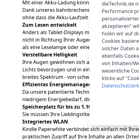
Mit einer Akku-Ladung können Sie bis zu acht Wo
dieTechnik.de n
Dank unseres bahnbrechenden Energiemanagements
Performance prü
ohne dass die Akku-Laufzeit dadurch verkürzt wir
personalisierte
Zum Lesen entwickelt
akzeptieren“ wi
Anders als Tablet-Displays mit Hintergrundbeleuch
holen wir auf di
nicht in Richtung Ihrer Augen scheint. Dadurch 
Cookies basiere
als eine Leselampe oder eine Hülle mit integriert
solcher Daten 
Verstellbare Helligkeit
ebenfalls Cook
Ihre Augen gewöhnen sich an die Lichtverhältnis
von Inhalten/W
Lichts bevorzugen und in einer gut beleuchteten 
wesentliche Coo
breites Spektrum - von schwach bis sehr hell - 
klicke auf "Coo
Effizientes Energiemanagement
Datenschutzerk
Da unsere patentierte Technologie uns die volle K
niedrigem Energiebedarf, die kaum Strom benöti
Speicherplatz für bis zu 1.100 Bücher
Sie müssen Ihre Lieblingstitel nie wieder zu Hau
Integriertes WLAN
Kindle Paperwhite verbindet sich einfach mit Ih
praktischen Zugriff auf Ihre Inhalte an allen Or