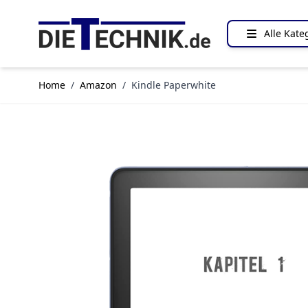
Direkt zum Inhalt
Alle Kate
Home
/
Amazon
/
Kindle Paperwhite