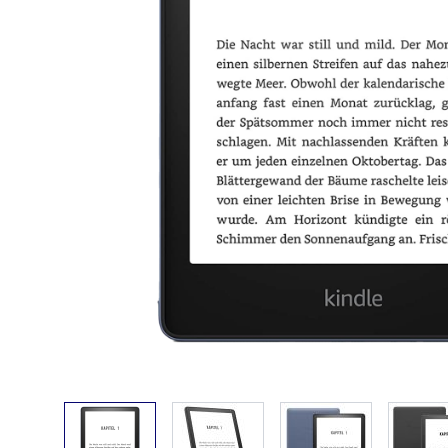
View larger image
View larger image
View larger ima
V