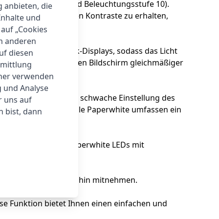
geschaltetem WLAN und Beleuchtungsstufe 10).
g anbieten, die
um die bestmöglichen Kontraste zu erhalten,
Inhalte und
 auf „Cookies
um anderen
 Oberfläche des E Ink-Displays, sodass das Licht
auf diesen
Beleuchtung erhellt den Bildschirm gleichmäßiger
rmittlung
tner verwenden
g und Analyse
chtverhältnissen eine schwache Einstellung des
r uns auf
einstellungen des Kindle Paperwhite umfassen ein
 bist, dann
erwendet der Kindle Paperwhite LEDs mit
ette Bibliothek überallhin mitnehmen.
e Funktion bietet Ihnen einen einfachen und