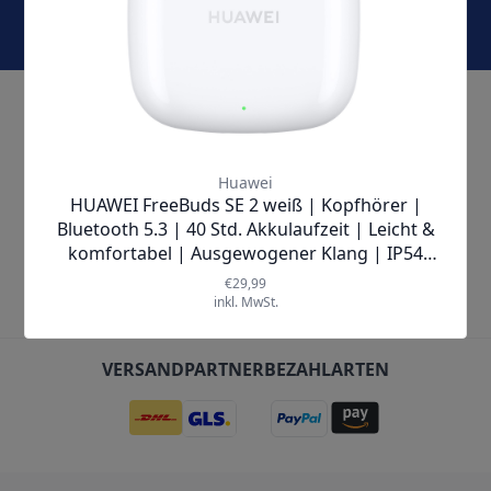
Jetzt abonnieren und keine Angebote und Aktionen
mehr verpassen!
KONTAKT & SERVICE
ÜBER UNS
UNTERNEHMEN
SO ERREICHST DU UNS
VERSANDPARTNER
BEZAHLARTEN