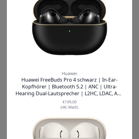
tolino |
shine (5. Generation)
eBook-Reader
✘
AUSVERKAUFT