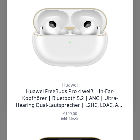
einverstanden bist, beschränken wir uns
auf wesentliche Cookies und
Technologien. Wenn Du damit nicht
einverstanden bist, dann klicke auf
"Cookies ablehnen". Mehr Information
tolino |
SlimTasche eBook Cover
findest Du in unserer
Tablet Case/Cover
Datenschutzerklärung
✘
AUSVERKAUFT
Cookies Akzeptieren
Einstellungen