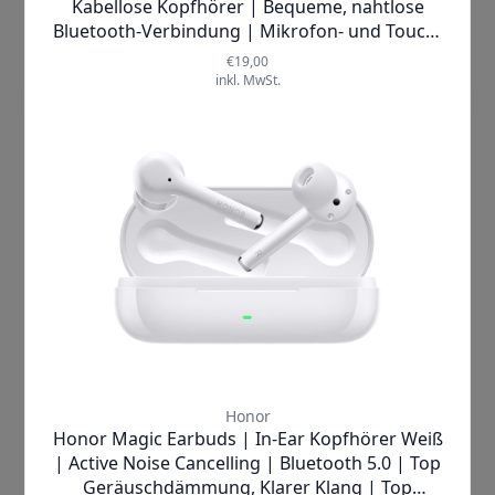
tolino |
vision color
eBook-Reader
✓
SOFORT LIEFERBAR