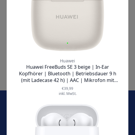
tolino |
Stylus Pen
Kapazitiver Eingabestift
✘
AUSVERKAUFT
6
Artikel
Anzeigen
E-Mail-Adresse