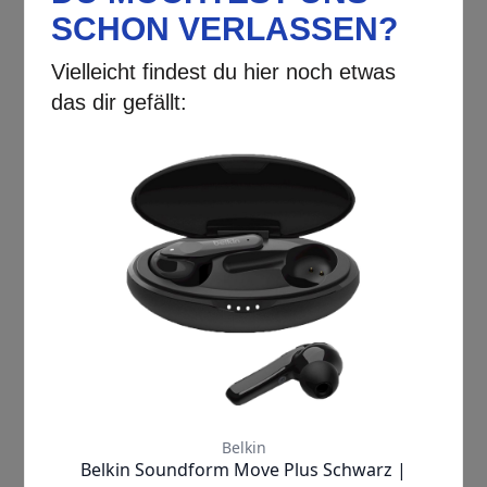
tolino |
shine color
eBook-Reader
✓
SOFORT LIEFERBAR
Lieferzeit:
1-2 Werktage
149,00 €
inkl. MwSt.
Produkt ansehen