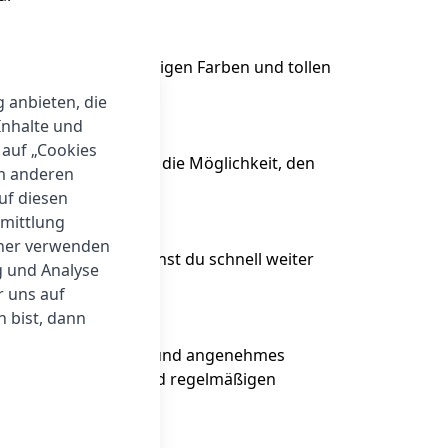
arfe Fotos mit lebendigen Farben und tollen
teilst.
g anbieten, die
Inhalte und
 auf „Cookies
 Nord CE5 bietet dir die Möglichkeit, den
um anderen
auf diesen
rmittlung
tner verwenden
insatzbereit. So kannst du schnell weiter
g und Analyse
r uns auf
 bist, dann
 die dir ein flüssiges und angenehmes
aktischen Features und regelmäßigen