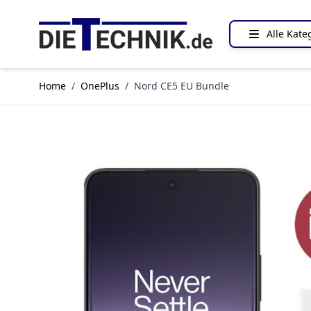
Direkt zum Inhalt
Alle Kate
Home
/
OnePlus
/
Nord CE5 EU Bundle