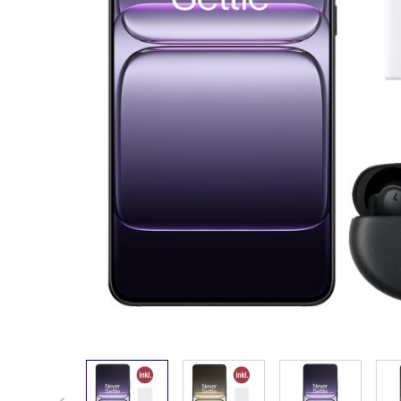
View larger image
View larger image
View larger