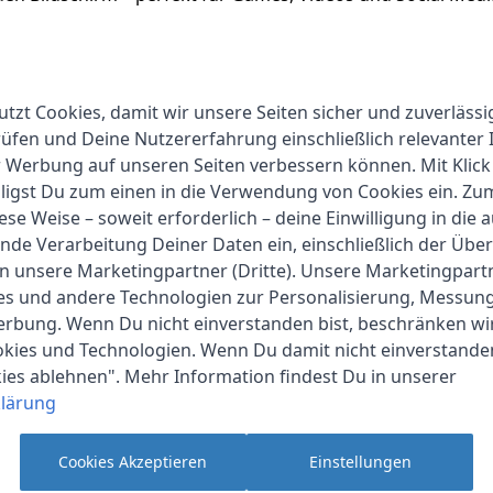
t! Die
50 Megapixel Hauptkamera
sorgt für gestochen sch
Dämmerung. So gelingen dir Bilder, die du gerne mit Freunden 
utzt Cookies, damit wir unsere Seiten sicher und zuverlässi
fen und Deine Nutzererfahrung einschließlich relevanter 
r Werbung auf unseren Seiten verbessern können. Mit Klick
Musik auf deinem Handy zu haben? Kein Problem! Das OnePlus
lligst Du zum einen in die Verwendung von Cookies ein. Z
. So hast du immer genug Platz für deine Lieblingsinhalte.
ese Weise – soweit erforderlich – deine Einwilligung in die 
nde Verarbeitung Deiner Daten ein, einschließlich der Übe
an unsere Marketingpartner (Dritte). Unsere Marketingpar
0W Schnellladen
ist dein Smartphone in Windeseile wieder e
ies und andere Technologien zur Personalisierung, Messun
artezeiten.
erbung. Wenn Du nicht einverstanden bist, beschränken wi
kies und Technologien. Wenn Du damit nicht einverstanden
iduell
kies ablehnen". Mehr Information findest Du in unserer
5.0
, einer schlanken und benutzerfreundlichen Oberfläche,
lärung
hone ganz nach deinen Wünschen an und profitiere von pr
Cookies Akzeptieren
Einstellungen