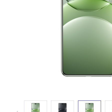
View larger image
View larger image
View larger