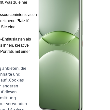
hlt, was zu einer
ressourcenintensivsten
eichend Platz für
 Sie eine
e-Enthusiasten als
s Ihnen, kreative
orträts mit einer
rende Nahaufnahmen
g anbieten, die
eiche Selfies selbst
Inhalte und
me-Porträt-
 auf „Cookies
fekt in Szene setzt.
um anderen
auf diesen
rmittlung
tner verwenden
g und Analyse