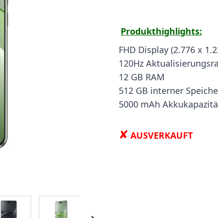
Produkthighlights:
FHD Display (2.776 x 1.2
120Hz Aktualisierungsr
12 GB RAM
512 GB interner Speiche
5000 mAh Akkukapazitä
✘
AUSVERKAUFT
 image
View larger image
View larger image
View larger image
View larger i