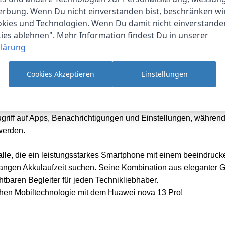
erbung. Wenn Du nicht einverstanden bist, beschränken wi
kies und Technologien. Wenn Du damit nicht einverstanden
kies ablehnen". Mehr Information findest Du in unserer
tet das Huawei nova 13 Pro eine bemerkenswert lange Akkulaufz
lärung
 ausgiebig nutzen möchten, dieser Akku hält den ganzen Tag du
 denn das Gerät unterstützt schnelles Aufladen, sodass Sie im
Cookies Akzeptieren
Einstellungen
zerfreundlichen und anpassbaren Benutzeroberfläche von Huawe
ichkeiten, die das Nutzererlebnis weiter verbessern. Die intu
griff auf Apps, Benachrichtigungen und Einstellungen, währen
werden.
alle, die ein leistungsstarkes Smartphone mit einem beeindruck
ngen Akkulaufzeit suchen. Seine Kombination aus eleganter G
tbaren Begleiter für jeden Technikliebhaber.
chen Mobiltechnologie mit dem Huawei nova 13 Pro!