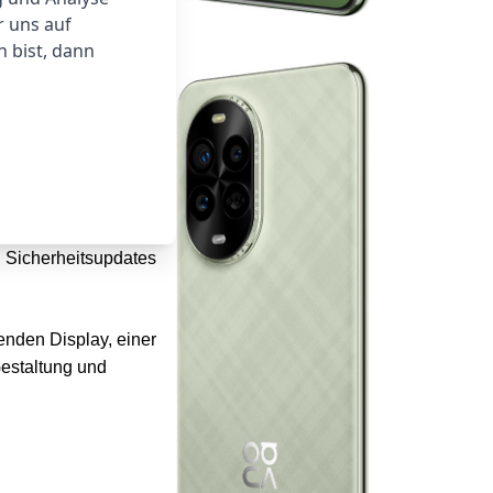
r uns auf
 bist, dann
eit. Egal, ob Sie
rch. Auch beim
 Nu wieder
i. EMUI 14.2 bietet
itive
d Sicherheitsupdates
enden Display, einer
estaltung und