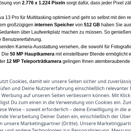
lösung von
2.776 x 1.224 Pixeln
sorgt dafür, dass jeder Pixel zä
a 13 Pro für Multitasking optimiert und geht so selbst mit den 
nem großzügigen
internen Speicher
von
512 GB
haben Sie ausr
h Gedanken über Laufwerkplatz machen zu müssen. So genießen
e Benutzererfahrung.
kenden Kamera-Ausstattung versehen, die sowohl für Fotografi
. Die
50 MP Hauptkamera
mit einstellbarer Blende ermöglicht e
 der
12 MP Teleporträtkamera
gelingen Ihnen atemberaubende P
MP Ultraweitwinkel-Makrokamera
Ihnen ermöglicht, faszinie
utzt Cookies, damit wir unsere Seiten sicher und zuverlässi
itwinkel-Autofokus-Frontkamera
, die fantastische und detailr
fen und Deine Nutzererfahrung einschließlich relevanter 
änzt wird die Frontkameratechnologie durch eine
8 MP Nahaufnah
r Werbung auf unseren Seiten verbessern können. Mit Klick
tporträts stets beeindruckend aussehen und Sie in jedem Licht per
lligst Du zum einen in die Verwendung von Cookies ein. Z
ese Weise – soweit erforderlich – deine Einwilligung in die 
nde Verarbeitung Deiner Daten ein, einschließlich der Übe
an unsere Marketingpartner (Dritte). Unsere Marketingpar
ies und andere Technologien zur Personalisierung, Messun