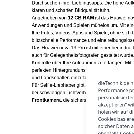
Durchsuchen Ihrer Lieblingsapps. Die hohe Auf
klaren und scharfen Bildqualität führt.
Angetrieben von
12 GB RAM
ist das Huawei nov
Anwendungen und Spielen mühelos um. Mit ei
Ihre Fotos, Videos, Apps und Spiele, ohne sic
blitzschnelle Performance und eine reibungslos
Das Huawei nova 13 Pro ist mit einer beeindruc
auch für Gelegenheitsfotografen gestaltet wurde
Kontrolle über Ihre Aufnahmen zu erlangen. Mit
perfekten Hintergrundunschärfe, während die
8 
und Landschaften einzufangen.
dieTechnik.de n
Für Selfie-Liebhaber gibt es die
60 MP Ultra-We
Performance prü
bei schwierigen Lichtverhältnissen liefert. Erg
personalisierte
Frontkamera
, die sicherstellt, dass Ihre Selbs
akzeptieren“ wi
holen wir auf di
Cookies basiere
solcher Daten 
ebenfalls Cook