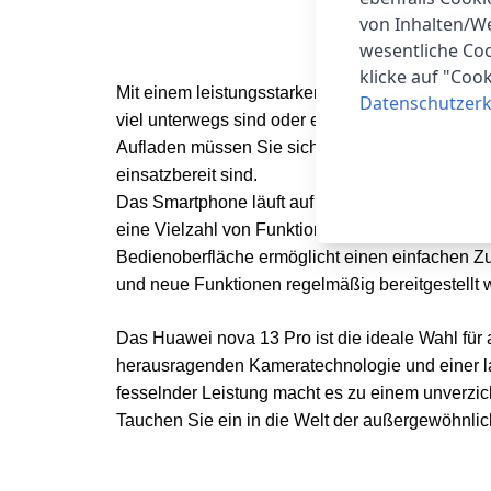
von Inhalten/W
wesentliche Coo
klicke auf "Coo
Mit einem leistungsstarken
5.000 mAh Akku
bie
Datenschutzerk
viel unterwegs sind oder einfach nur Ihr Handy
Aufladen müssen Sie sich keine Sorgen machen,
einsatzbereit sind.
Das Smartphone läuft auf
EMUI 14.2
, der benut
eine Vielzahl von Funktionen und Anpassungsmögl
Bedienoberfläche ermöglicht einen einfachen Zu
und neue Funktionen regelmäßig bereitgestellt 
Das Huawei nova 13 Pro ist die ideale Wahl für 
herausragenden Kameratechnologie und einer la
fesselnder Leistung macht es zu einem unverzich
Tauchen Sie ein in die Welt der außergewöhnli