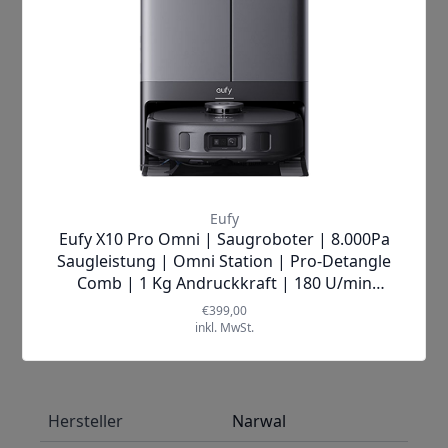
– unterstützt durch einen exzellenten
Kundenservice, der Ihnen jederzeit zur
Seite steht.
Zögern Sie nicht länger! Gönnen Sie
sich jetzt den Narwal Freo X10 Pro und
erleben Sie die Zukunft der
Bodenreinigung hautnah. Klicken Sie
auf „In den Warenkorb“ und starten Sie
noch heute in ein saubereres,
komfortableres Zuhause!
Mehr Informationen
Hersteller
Narwal