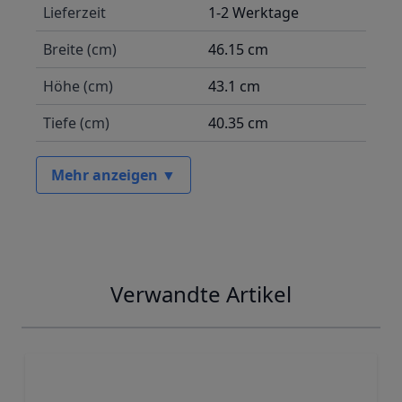
Lieferzeit
1-2 Werktage
Breite (cm)
46.15 cm
Höhe (cm)
43.1 cm
Tiefe (cm)
40.35 cm
Mehr anzeigen ▼
Verwandte Artikel
Navigating through the elements of the carousel is possib
Press to skip carousel
Press to go to carousel navigation