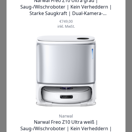
Erleben Sie mit dem
Narwal Freo X10
Pro
eine völlig neue Dimension der
Bodenreinigung, die Ihnen im Alltag
unzählige Stunden und Mühen erspart.
Dieses innovative Gerät sorgt dafür,
dass Ihre Böden nicht nur sauber,
sondern makellos gepflegt sind – ganz
ohne Ihr Zutun. Stellen Sie sich vor,
nach einem langen Tag nach Hause zu
kommen und einen frisch gewischten,
staubfreien Boden vorzufinden, der
zum Wohlfühlen und Entspannen
einlädt. Genau dieses Gefühl von
Leichtigkeit und Komfort schenkt
Ihnen der Narwal Freo X10 Pro.
Tauchen Sie ein in die Faszination
modernster Reinigungstechnologie,