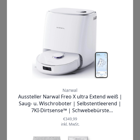
wartungsfrei
arbeitet. Diese
Basisstation übernimmt nicht nur das
automatische Entleeren des
Staubbehälters inklusive einer
innovativen Staubkomprimierung,
sondern trocknet auch die Mopp-Pads
bei bis zu
45°C
hygienisch sauber und
wäscht sie eigenständig. So genießen
Sie maximale Hygiene und Komfort
ohne lästigen Aufwand. Dank der
millimetergenauen Präzision
navigiert der Roboter sicher durch Ihr
Zuhause und vermeidet Hindernisse
souverän.
Ob in Haushalten mit Haustieren,
Familien mit Kindern oder in
anspruchsvollen Wohnungen mit
unterschiedlichen Bodenbelägen – der