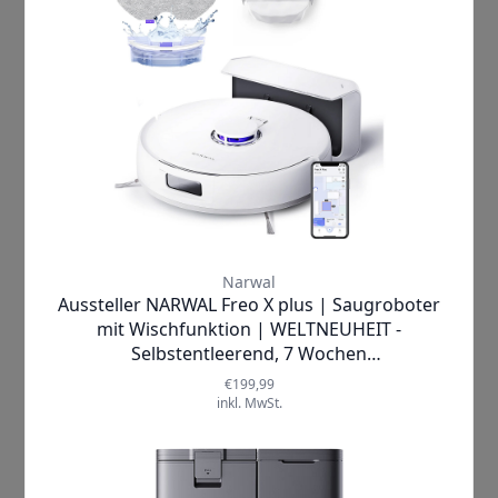
Narwal Freo X10 Pro passt sich flexibel
Ihren Bedürfnissen an. Nutzen Sie ihn
als täglichen Helfer für die gründliche
Reinigung von Parkett, Fliesen oder
Teppichen; lassen Sie ihn nach
Feierabend oder während Ihrer
Abwesenheit arbeiten und freuen Sie
sich über ein stets blitzsauberes
Zuhause ohne Schweiß oder
Zeitverlust.
Vertrauen Sie auf die herausragende
Qualität eines Produkts, das bereits
zahlreiche begeisterte Kunden
überzeugt hat und durch seine
Langlebigkeit sowie innovative Technik
besticht. Der Narwal Freo X10 Pro
wurde sorgfältig entwickelt und
getestet, um Ihnen höchste
Zuverlässigkeit und Effizienz zu bieten