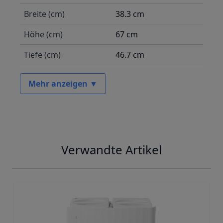
Breite (cm)
38.3 cm
Höhe (cm)
67 cm
Tiefe (cm)
46.7 cm
Mehr anzeigen ▼
Verwandte Artikel
Navigating through the elements of the carousel is possib
Press to skip carousel
Press to go to carousel navigation