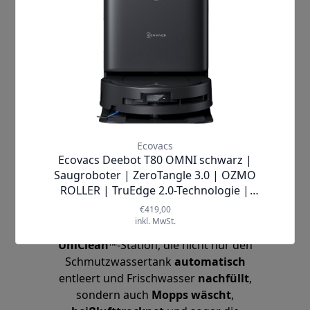
Im Alltag zeigt sich der
S1 Pro
als
wahres Multitalent: Ob nach dem
Kochen Krümel auf dem Küchenboden
beseitigen, täglich den Flur wischen
oder auch
hartnäckigen Schmutz
im
Wohnzimmer entfernen – er meistert
jede Herausforderung souverän.
Besonders praktisch ist die
10-in-1
UniClean™
-Station, die nicht nur den
Schmutzwassertank
automatisch
entleert und Frischwasser
nachfüllt
,
sondern auch
Mopps wäscht
,