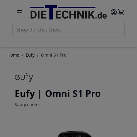
Direkt zum Inhalt
Such
Home
/
Eufy
/
Omni S1 Pro
Eufy |
Omni S1 Pro
Saugroboter