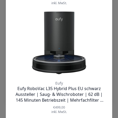
Messung und Analyse von
Inhalten/Werbung. Wenn Du nicht
einverstanden bist, beschränken wir uns
auf wesentliche Cookies und
Technologien. Wenn Du damit nicht
einverstanden bist, dann klicke auf
"Cookies ablehnen". Mehr Information
findest Du in unserer
Datenschutzerklärung
Die
Basisstation
hebt sich durch ihr
Cookies Akzeptieren
avantgardistisches Design deutlich von
herkömmlichen Geräten ab: Sie ist
Einstellungen
nicht nur ein technisches Meisterwerk,
sondern auch ein stilvolles Element in
deinem Zuhause. Ergonomisch
optimiert überzeugt der
S1 Pro
mit
einem intuitiven
LCD-Touchpanel
sowie einem transparenten