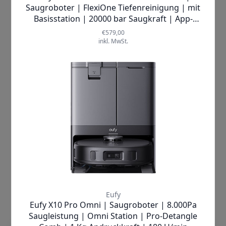
pro Minute
dreht und Schmutz
mühelos aufnimmt, während sie sich
gleichzeitig selbst reinigt. So bleibt der
Mopp stets frisch und sauber.
Unterstützt wird dieses System durch
den
Eco-Clean Ozone™
Ozongenerator
in der Basisstation, der das Wasser mit
Ozon versetzt und eine
Sterilisationsrate
von bis zu
99,99 %
erreicht – für ein hygienisch reines
Ergebnis auf allen Hartböden. Mit einer
starken Saugkraft von
8.000 Pa
saugt
der
S1 Pro
selbst feinsten Staub und
groben Schmutz auf Teppichen und
Böden gleichermaßen.
Zwei
Seitenbürsten
und
eine
Entwirrungsbürste
sorgen dafür, dass
auch Haare und Fusseln zuverlässig
entfernt werden, ohne sich zu