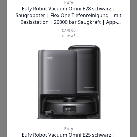
Was den
S1 Pro
einzigartig macht, ist
seine
Always Clean
Mop™
Technologie: Eine rotierende
Wischrolle, die sich mit
beeindruckenden
170 Umdrehungen