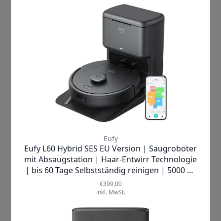
Wassertank
, der jederzeit Einblick in
den Füllstand bietet – Bedienkomfort
auf höchstem Niveau. Die
hochentwickelte
3D MatrixEye™
Hinderniserkennung
scannt deine
Räume achtmal pro Sekunde mit
binokularer Infrarotbildgebung
und
RGB-Kamera
. Dabei werden 300.000
Voxel erfasst, was eine
atemberaubende 750-fache
Verbesserung gegenüber
herkömmlichen Systemen bedeutet.
Zusammen mit dem
LiDAR-System
erstellt der Roboter präzise
3D-
Modelle deiner Wohnung
und plant
die effizientesten Reinigungswege.