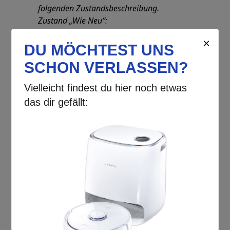
folgenden Zustandsbeschreibung.
Zustand „Wie Neu“:
> Gerät: ohne sichtbare Gebrauchsspuren
> Verpackung: originale Verpackung kann
leichte Transportspuren aufweisen, ist frei
von Klebern
> Zubehör: vollständiges Zubehör, Kabel
neu aufgewickelt, Bedienungsanleitung &
Schutzfolien können fehlen
Entdecken Sie den revolutionären
Narwal Freo Kehrsauger
– Ihr neuer
bester Freund im Kampf gegen
Schmutz und Staub! Stellen Sie sich vor,
wie Ihre Böden in einem strahlenden
Glanz erstrahlen, während Sie
gleichzeitig Zeit und Energie sparen.
Mit dem
Narwal Freo
wird die