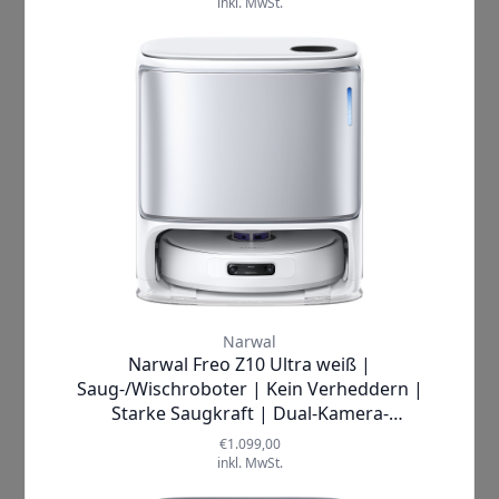
Warten Sie nicht länger! Gönnen Sie
sich den Luxus eines sauberen
Zuhauses ohne Aufwand. Bestellen Sie
noch heute den
Narwal Freo
und
überzeugen Sie sich von seiner
herausragenden Leistung – denn Ihr
Zuhause hat das Beste verdient!