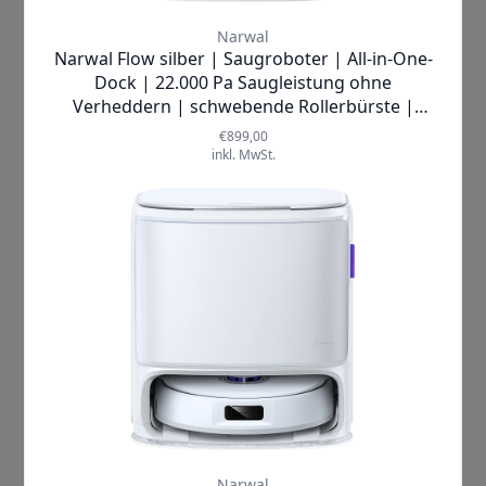
erledigt. Erleben Sie das beruhigende
Gefühl, in einem sauberen Zuhause zu
leben, wo jeder Schritt auf makellosen
Böden eine kleine Auszeit vom
hektischen Alltag darstellt.
Was macht den
Narwal Freo
so
einzigartig? Die herausragenden
Verkaufsargumente sind vielfältig: Die
Dirtsense*-Technologie
sorgt dafür,
dass der Mopp immer genau dann
gewaschen wird, wenn es nötig ist –
basierend auf dem tatsächlichen
Verschmutzungsgrad. Dies bedeutet
für Sie:
keine Kompromisse bei der
Sauberkeit
! Dank der
intelligenten
Navigation und Hinderniserkennung
Smart-Swing
reinigt der
Narwal Freo