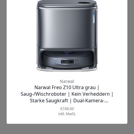
Mehr Informationen
Hersteller
Narwal
Lieferzeit
3-5 Werktage
Breite (cm)
35.1 cm
Höhe (cm)
10.5 cm
Tiefe (cm)
35 cm
Mehr anzeigen ▼