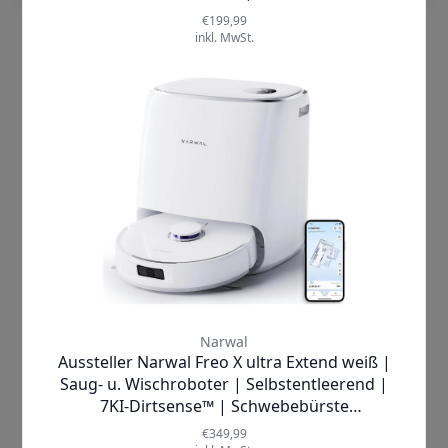
Küche oder im Flur – der
Narwal Freo
meistert jede Herausforderung mit
Bravour. Nutzen Sie ihn für die tägliche
Reinigung nach einem langen
Arbeitstag oder für die gründliche
Wochenendputzaktion – die
Möglichkeiten sind endlos!
Vertrauen wird großgeschrieben: Der
Narwal Freo
kommt von einem
renommierten Hersteller, der sich
einen Namen für Qualität und
Innovation gemacht hat. Zahlreiche
zufriedene Kunden berichten von ihren
positiven Erfahrungen und empfehlen
den
Narwal Freo
wärmstens weiter.
Schließen Sie sich dieser Gemeinschaft
an und erleben Sie selbst, wie dieser
Kehrsauger Ihr Leben verändern kann.