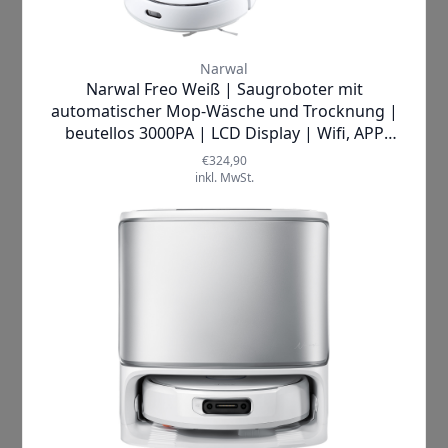
Reinigung Ihres Zuhauses nicht nur
effizient, sondern auch zu einem
Erlebnis, das Ihnen Freude bereitet.
Dieses innovative Gerät kombiniert die
Funktionen eines Staubsaugers und
Mopp
in einem einzigen, handlichen
Gerät, sodass Sie nie wieder zwischen
verschiedenen Reinigungsgeräten
wechseln müssen.
Lassen Sie sich von der emotionalen
Freiheit begeistern, die Ihnen der
Narwal Freo
bietet. Keine mühsamen
Reinigungsstunden mehr, keine
schmerzhaften Rückenschmerzen
durch das ständige Bücken oder
Schrubben. Stattdessen können Sie
sich zurücklehnen und entspannen,
während der
Narwal Freo
seine Arbeit