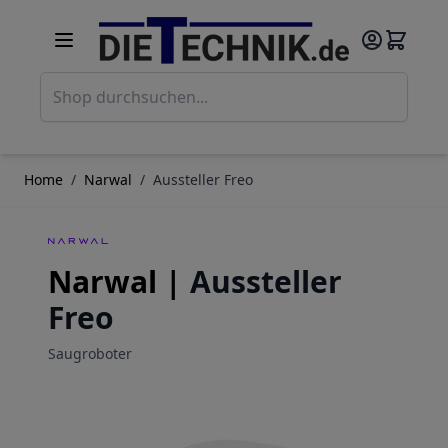
Direkt zum Inhalt
Such
Home
/
Narwal
/
Aussteller Freo
Narwal |
Aussteller
Freo
Saugroboter