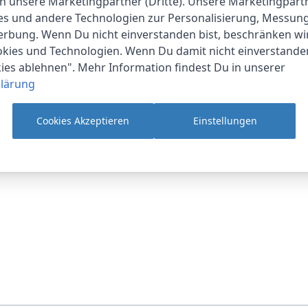
an unsere Marketingpartner (Dritte). Unsere Marketingpar
ies und andere Technologien zur Personalisierung, Messun
erbung. Wenn Du nicht einverstanden bist, beschränken wi
ROMY
kies und Technologien. Wenn Du damit nicht einverstanden
1-2 Werktage
kies ablehnen". Mehr Information findest Du in unserer
lärung
34.6 cm
9.2 cm
Cookies Akzeptieren
Einstellungen
34.6 cm