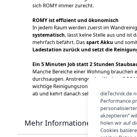
sich ROMY immer zurecht.
ROMY ist effizient und ökonomisch
In jedem Raum werden zuerst im Wandreinigu
systematisch
, lässt keine Stelle aus und ist
mehrfach befährt. Das
spart Akku
und somit
Ladestation
zurück und setzt die Reinigu
Ein 5 Minuten Job statt 2 Stunden Staubs
Manche Bereiche einer Wohnung brauchen ei
durchsaugen. Anstrengendes Workout? ROMY w
wichtige Reinigungszonen bequem in der
RO
dieTechnik.de n
ab und kehrt danach selbstständig zur Statio
Performance prü
personalisierte
akzeptieren“ wi
Mehr Informationen
holen wir auf di
Cookies basiere