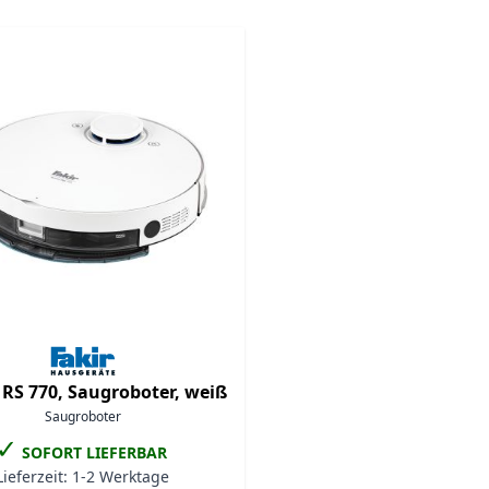
ossible using the tab key. You can skip the carousel or go s
|
RS 770, Saugroboter, weiß
Saugroboter
✓
SOFORT LIEFERBAR
Lieferzeit:
1-2 Werktage