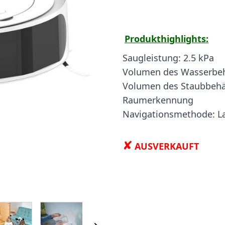
Produkthighlights:
Saugleistung: 2.5 kPa
Volumen des Wasserbehä
Volumen des Staubbehäl
Raumerkennung
Navigationsmethode: L
✘
AUSVERKAUFT
 image
View larger image
View larger image
View larger image