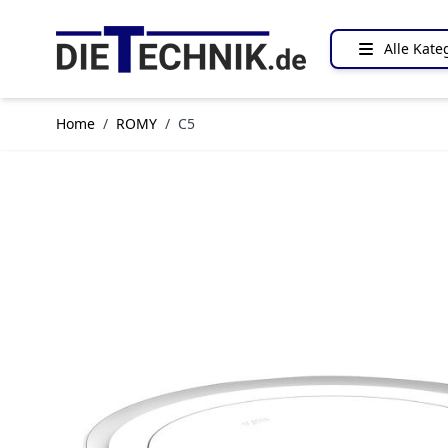
Direkt zum Inhalt
Alle Kate
Home
/
ROMY
/
C5