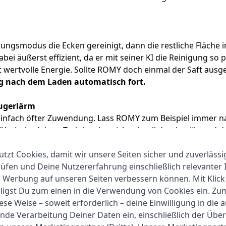
ngsmodus die Ecken gereinigt, dann die restliche Fläche i
 dabei äußerst effizient, da er mit seiner KI die Reinigung so
 wertvolle Energie. Sollte ROMY doch einmal der Saft ausge
ng nach dem Laden automatisch fort.
augerlärm
nfach öfter Zuwendung. Lass ROMY zum Beispiel immer na
ischt deinen Trainingsbereich schnell durch während du u
MY App
an. ROMY erledigt das Putzen schnell, fährt gezielt
utzt Cookies, damit wir unsere Seiten sicher und zuverlässi
n zurück.
fen und Deine Nutzererfahrung einschließlich relevanter 
r Werbung auf unseren Seiten verbessern können. Mit Klick
lligst Du zum einen in die Verwendung von Cookies ein. Z
ese Weise – soweit erforderlich – deine Einwilligung in die 
nde Verarbeitung Deiner Daten ein, einschließlich der Übe