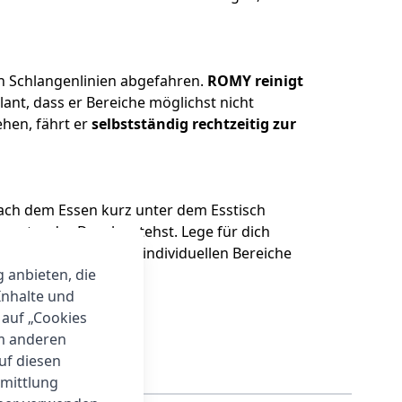
n Schlangenlinien abgefahren.
ROMY reinigt
 plant, dass er Bereiche möglichst nicht
hen, fährt er
selbstständig rechtzeitig zur
ch dem Essen kurz unter dem Esstisch
nter der Dusche stehst. Lege für dich
 ausschließlich deine individuellen Bereiche
g anbieten, die
Inhalte und
 auf „Cookies
um anderen
auf diesen
rmittlung