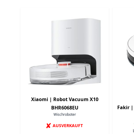
Navigating through the elements of the carousel is p
Press to skip carousel
Xiaomi |
Robot Vacuum X10
Fakir 
BHR6068EU
Wischroboter
✘
AUSVERKAUFT