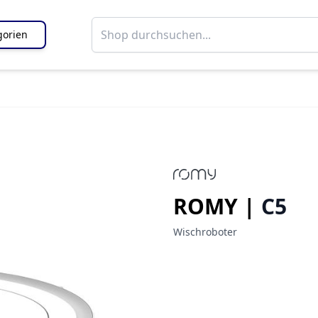
gorien
ROMY |
C5
Wischroboter