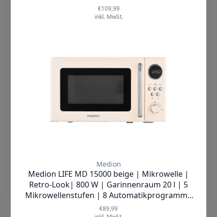
Technologien zur Personalisierung,
Messung und Analyse von
Inhalten/Werbung. Wenn Du nicht
einverstanden bist, beschränken wir uns
auf wesentliche Cookies und
Technologien. Wenn Du damit nicht
einverstanden bist, dann klicke auf
"Cookies ablehnen". Mehr Information
findest Du in unserer
Datenschutzerklärung
Cookies Akzeptieren
Zusätzlicher Garrost-Einsatz
Der Einsatz erhöht die Vielseitigkeit der
Einstellungen
Fritteuse und erlaubt es Ihnen,
verschiedene Lebensmittel gleichzeitig
zuzubereiten. Dies optimiert nicht nur
die Zeit, sondern auch die
Zubereitungsmethoden, sodass Sie