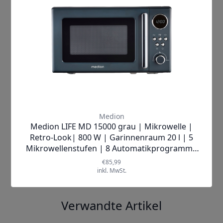
Hersteller
Medion
Lieferzeit
1-2 Werktage
Breite (cm)
33 cm
Höhe (cm)
40 cm
Tiefe (cm)
33 cm
Mehr anzeigen ▼
Verwandte Artikel