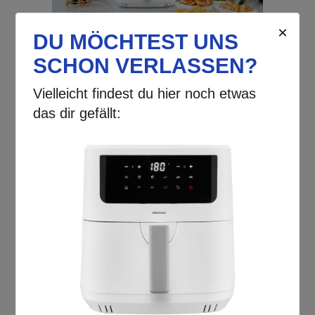
Entdecken Sie die
Medion LIFE P10 XL
Duo (MD 11750) Heißluftfritteuse
– Ihr
neuer Küchenhelfer für gesunde und
schmackhafte Mahlzeiten. Mit
modernster Heißluft-Technologie und
einem durchdachten Design bietet
diese Fritteuse alles, was Sie für die
Zubereitung knuspriger Speisen
benötigen, ohne auf den typischen
Frittiergeschmack verzichten zu
müssen.
Hohe Gesamtleistung von 2150 W
Genießen Sie eine schnelle und