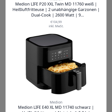
Ideal für Familien oder Dinnerpartys!
Bereiten Sie mühelos große Mengen an
Pommes, Geflügel, Gemüse und mehr
zu. Der großzügige Korb bietet genug
Platz, um köstliche Gerichte für
mehrere Personen auf einmal
zuzubereiten.
Der herausnehmbare Korb ist mit einer
Antihaftbeschichtung versehen, die das
Anhaften von Lebensmitteln verhindert
und die Reinigung zum Kinderspiel
macht.