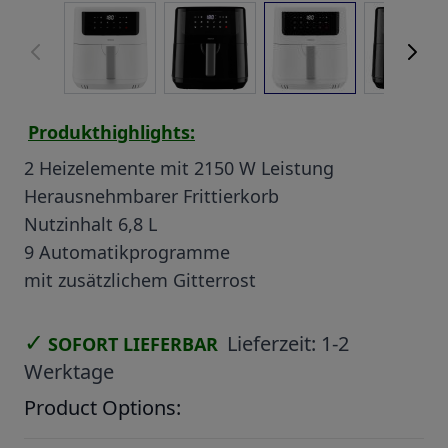
View larger image
View larger image
View larger image
View
Produkthighlights:
2 Heizelemente mit 2150 W Leistung
Herausnehmbarer Frittierkorb
Nutzinhalt 6,8 L
9 Automatikprogramme
mit zusätzlichem Gitterrost
✓
Lieferzeit:
1-2
SOFORT LIEFERBAR
Werktage
Product Options: