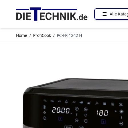
Direkt zum Inhalt
Alle Kate
Home
/
ProfiCook
/
PC-FR 1242 H