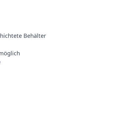
chichtete Behälter
 möglich
e
mage
View larger image
View larger image
View larger image
View larger ima