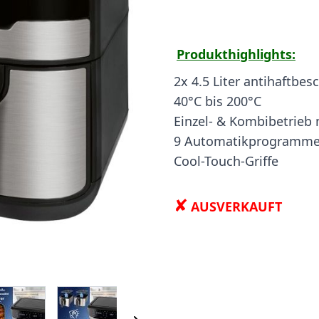
Produkthighlights:
2x 4.5 Liter antihaftbes
40°C bis 200°C
Einzel- & Kombibetrieb
9 Automatikprogramm
Cool-Touch-Griffe
✘
AUSVERKAUFT
 image
View larger image
View larger image
View larger image
View larger i