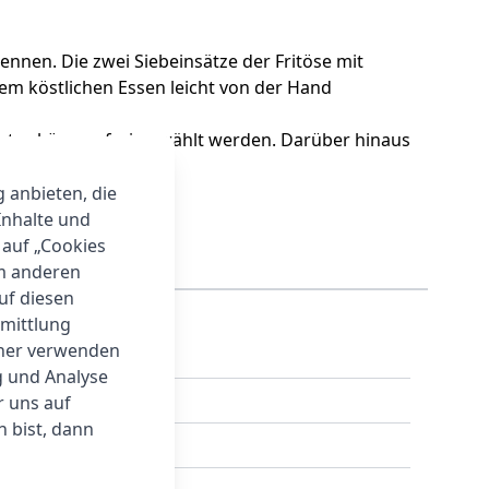
rennen. Die zwei Siebeinsätze der Fritöse mit
m köstlichen Essen leicht von der Hand
eratur können frei gewählt werden. Darüber hinaus
g anbieten, die
Inhalte und
 auf „Cookies
um anderen
auf diesen
rmittlung
tner verwenden
g und Analyse
r uns auf
 bist, dann