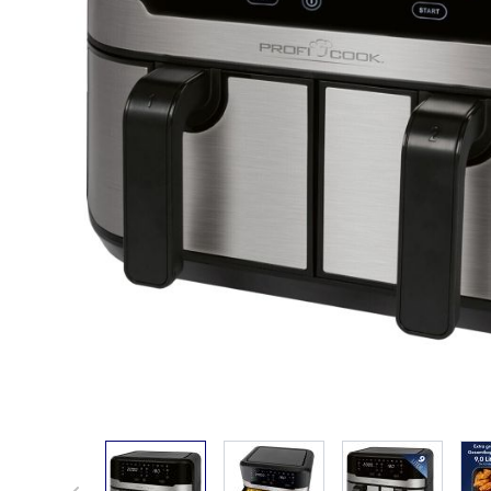
View larger image
View larger image
View larger