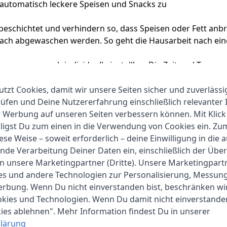
 automatisch leckere Speisen und Snacks zu
ftbeschichtet und verhindern so, dass Speisen oder Fett anb
ach abgewaschen werden. So geht die Hausarbeit nach eine
 Programmen auch individuell einstellbar. Die Zeit und Temp
variablen Auftau-/Warmhaltefunktion
utzt Cookies, damit wir unsere Seiten sicher und zuverlässi
fen und Deine Nutzererfahrung einschließlich relevanter 
r Werbung auf unseren Seiten verbessern können. Mit Klick
lligst Du zum einen in die Verwendung von Cookies ein. Z
ese Weise – soweit erforderlich – deine Einwilligung in die 
nde Verarbeitung Deiner Daten ein, einschließlich der Übe
an unsere Marketingpartner (Dritte). Unsere Marketingpar
ProfiCook
ies und andere Technologien zur Personalisierung, Messun
1-2 Werktage
erbung. Wenn Du nicht einverstanden bist, beschränken wi
kies und Technologien. Wenn Du damit nicht einverstanden
40 cm
kies ablehnen". Mehr Information findest Du in unserer
lärung