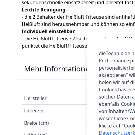
sekundenschnelle einsatzbereit und bereitet fast
Leichte Reinigung
- die 2 Behälter der Heißluft Friteuse sind antiha
Heißluft sind herausnehmbar und können so einf
Individuell einstellbar
- Die Heißluftfritteuse 2 Fächer ist neben den 9
punktet die Heißluftfritteuse Airfryer mit einer 
dieTechnik.de n
Performance prü
Mehr Informationen
personalisierte
akzeptieren“ wi
holen wir auf di
Cookies basiere
solcher Daten 
Hersteller
ebenfalls Cook
Lieferzeit
von Inhalten/W
wesentliche Coo
Breite (cm)
klicke auf "Coo
Datenschutzerk