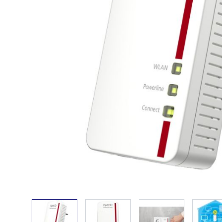
View larger image
View larger image
View larger ima
V