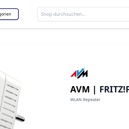
gorien
AVM |
FRITZ!
WLAN Repeater