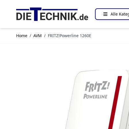
Direkt zum Inhalt
Alle Kate
Home
/
AVM
/
FRITZ!Powerline 1260E