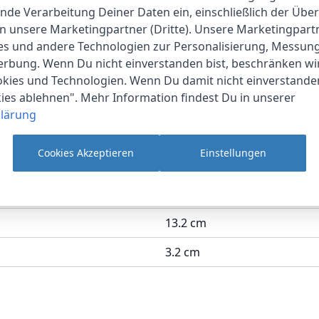
!Box-Bedienoberfläche vorgenommen.
nde Verarbeitung Deiner Daten ein, einschließlich der Übe
an unsere Marketingpartner (Dritte). Unsere Marketingpar
ies und andere Technologien zur Personalisierung, Messun
erbung. Wenn Du nicht einverstanden bist, beschränken wi
kies und Technologien. Wenn Du damit nicht einverstanden
kies ablehnen". Mehr Information findest Du in unserer
lärung
AVM
Cookies Akzeptieren
Einstellungen
1-2 Werktage
6.7 cm
13.2 cm
3.2 cm