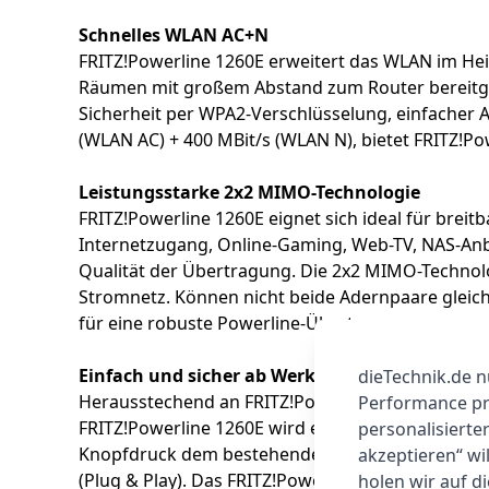
Schnelles WLAN AC+N
FRITZ!Powerline 1260E erweitert das WLAN im Hei
Räumen mit großem Abstand zum Router bereitgest
Sicherheit per WPA2-Verschlüsselung, einfacher 
(WLAN AC) + 400 MBit/s (WLAN N), bietet FRITZ!Pow
Leistungsstarke 2x2 MIMO-Technologie
FRITZ!Powerline 1260E eignet sich ideal für bre
Internetzugang, Online-Gaming, Web-TV, NAS-Anb
Qualität der Übertragung. Die 2x2 MIMO-Technol
Stromnetz. Können nicht beide Adernpaare gleich
für eine robuste Powerline-Übertragung.
Einfach und sicher ab Werk
dieTechnik.de n
Herausstechend an FRITZ!Powerline-Produkten ist 
Performance prü
FRITZ!Powerline 1260E wird einfach am Wunschor
personalisierte
Knopfdruck dem bestehenden Powerline-Netzwerk h
akzeptieren“ wi
(Plug & Play). Das FRITZ!Powerline 1260E ist komp
holen wir auf di