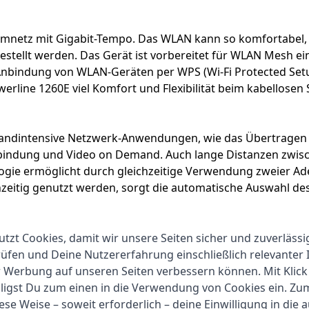
mnetz mit Gigabit-Tempo. Das WLAN kann so komfortabel, s
ellt werden. Das Gerät ist vorbereitet für WLAN Mesh eine
Anbindung von WLAN-Geräten per WPS (Wi-Fi Protected Setu
erline 1260E viel Komfort und Flexibilität beim kabellosen 
itbandintensive Netzwerk-Anwendungen, wie das Übertragen 
indung und Video on Demand. Auch lange Distanzen zwisch
ogie ermöglicht durch gleichzeitige Verwendung zweier Ad
zeitig genutzt werden, sorgt die automatische Auswahl des
utzt Cookies, damit wir unsere Seiten sicher und zuverlässi
die individuelle Vorverschlüsselung ab Werk, welche die s
fen und Deine Nutzererfahrung einschließlich relevanter 
t mit Steckdose und dem zu vernetzenden Gerät verbunden.
r Werbung auf unseren Seiten verbessern können. Mit Klick
inzugefügt. Dabei ist die Verbindung mit einer individuel
lligst Du zum einen in die Verwendung von Cookies ein. Z
atibel mit aktuellen Geräten der 1.200-, 500- und 200-MBit/
ese Weise – soweit erforderlich – deine Einwilligung in die 