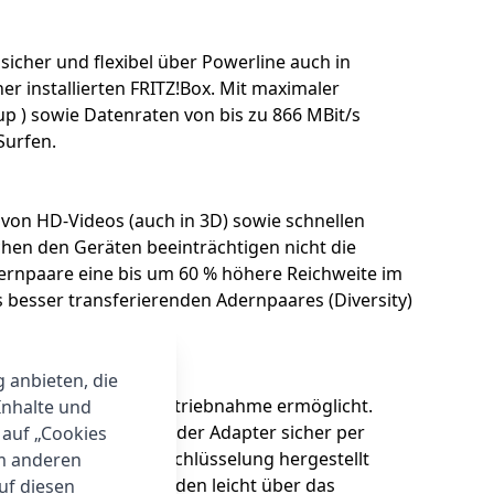
icher und flexibel über Powerline auch in
r installierten FRITZ!Box. Mit maximaler
p ) sowie Datenraten von bis zu 866 MBit/s
Surfen.
von HD-Videos (auch in 3D) sowie schnellen
en den Geräten beeinträchtigen nicht die
ernpaare eine bis um 60 % höhere Reichweite im
 besser transferierenden Adernpaares (Diversity)
g anbieten, die
ofortige, sichere Inbetriebnahme ermöglicht.
Inhalte und
 Anschließend wird der Adapter sicher per
 auf „Cookies
len AES-128-Bit-Verschlüsselung hergestellt
um anderen
s-Klasse. Updates werden leicht über das
auf diesen