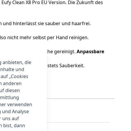
Eufy Clean X8 Pro EU Version. Die Zukunft des
 und hinterlässt sie sauber und haarfrei.
lso nicht mehr selbst per Hand reinigen.
nd somit mehr Bereiche gereinigt.
Anpassbare
g anbieten, die
d Mühe und garantiert stets Sauberkeit.
Inhalte und
 auf „Cookies
um anderen
auf diesen
rmittlung
tner verwenden
g und Analyse
r uns auf
 bist, dann