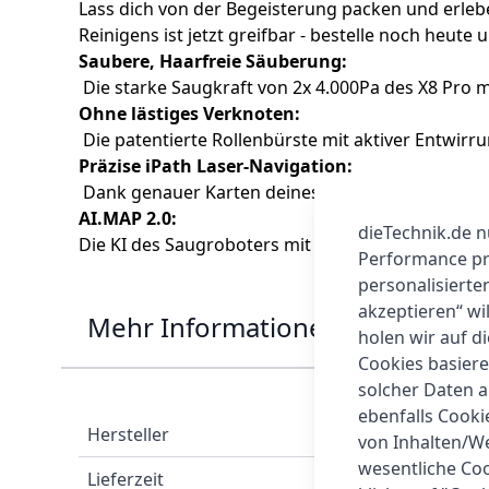
Lass dich von der Begeisterung packen und erleb
Reinigens ist jetzt greifbar - bestelle noch heute
Saubere, Haarfreie Säuberung:
Die starke Saugkraft von 2x 4.000Pa des X8 Pro m
Ohne lästiges Verknoten:
Die patentierte Rollenbürste mit aktiver Entwirr
Präzise iPath Laser-Navigation:
Dank genauer Karten deines Zuhauses werden ef
AI.MAP 2.0:
dieTechnik.de n
Die KI des Saugroboters mit Wischfunktion erstell
Performance prü
personalisierte
akzeptieren“ wi
Mehr Informationen
holen wir auf di
Cookies basiere
solcher Daten 
ebenfalls Cook
Hersteller
von Inhalten/W
wesentliche Coo
Lieferzeit