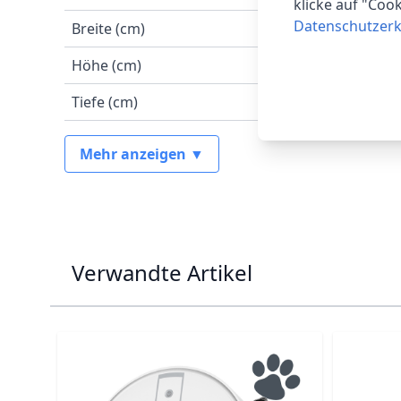
klicke auf "Coo
Datenschutzerk
Breite (cm)
Höhe (cm)
Tiefe (cm)
Mehr anzeigen ▼
Verwandte Artikel
Navigating through the elements of the carousel is p
Press to skip carousel