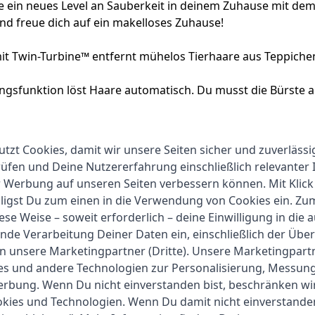
e ein neues Level an Sauberkeit in deinem Zuhause mit dem 
 und freue dich auf ein makelloses Zuhause!
it Twin-Turbine™️ entfernt mühelos Tierhaare aus Teppichen
ungsfunktion löst Haare automatisch. Du musst die Bürste a
fektive Reinigungswege verfolgt, Hindernisse umgangen u
utzt Cookies, damit wir unsere Seiten sicher und zuverlässi
t präzise Karten für effiziente Reinigung, spart dir Zeit un
fen und Deine Nutzererfahrung einschließlich relevanter 
r Werbung auf unseren Seiten verbessern können. Mit Klick
lligst Du zum einen in die Verwendung von Cookies ein. Z
ese Weise – soweit erforderlich – deine Einwilligung in die 
nde Verarbeitung Deiner Daten ein, einschließlich der Übe
an unsere Marketingpartner (Dritte). Unsere Marketingpar
ies und andere Technologien zur Personalisierung, Messun
Eufy
erbung. Wenn Du nicht einverstanden bist, beschränken wi
kies und Technologien. Wenn Du damit nicht einverstanden
1-2 Werktage