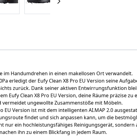
se im Handumdrehen in einen makellosen Ort verwandelt.
Pa erledigt der Eufy Clean X8 Pro EU Version seine Aufgabe 
nichts zurück. Dank seiner aktiven Entwirrungsfunktion ble
dem Eufy Clean X8 Pro EU Version, deine Räume präzise zu
und vermeidet ungewollte Zusammenstöße mit Möbeln.
Pro EU Version ist mit dem intelligenten AI.MAP 2.0 ausgest
gungsroute findet und sich anpassen kann, um die bestmögl
ht nur ein hochleistungsfähiges Reinigungsgerät, sondern au
 machen ihn zu einem Blickfang in jedem Raum.