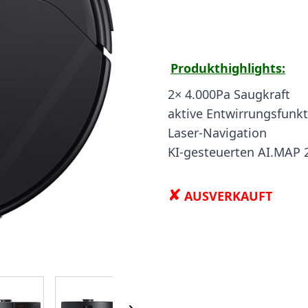
Produkthighlights:
2× 4.000Pa Saugkraft
aktive Entwirrungsfunk
Laser-Navigation
KI-gesteuerten AI.MAP 
✘
AUSVERKAUFT
 image
View larger image
View larger image
View larger image