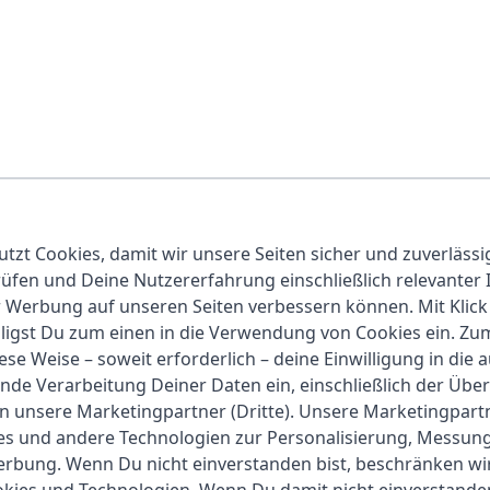
hzeitig deinen Körper analysieren? Dann ist die Beurer BG
utzt Cookies, damit wir unsere Seiten sicher und zuverlässi
n Ziffern behältst du immer den Überblick über deine Wer
fen und Deine Nutzererfahrung einschließlich relevanter 
eil und deinen BMI ermitteln.
r Werbung auf unseren Seiten verbessern können. Mit Klick
cht sie zu einem echten Blickfang in jedem Badezimmer. Do
lligst Du zum einen in die Verwendung von Cookies ein. Z
itätsgrade. So kannst du deine Ergebnisse individuell anpa
ese Weise – soweit erforderlich – deine Einwilligung in die 
nde Verarbeitung Deiner Daten ein, einschließlich der Übe
urch ihre
hochwertige Verarbeitung
und ihre einfache Bed
an unsere Marketingpartner (Dritte). Unsere Marketingpar
ittelt. Die robuste Bauweise sorgt zudem für eine lange L
ies und andere Technologien zur Personalisierung, Messun
erbung. Wenn Du nicht einverstanden bist, beschränken wi
et, um deine Ziele zu erreichen. Egal ob du abnehmen ode