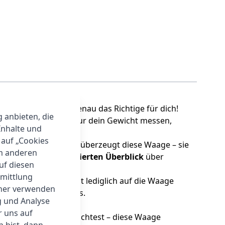
 13 Personenwaage genau das Richtige für dich!
g anbieten, die
te. Du kannst nicht nur dein Gewicht messen,
Inhalte und
 auf „Cookies
ch nicht nur optisch überzeugt diese Waage – sie
um anderen
ssen und einen
detaillierten Überblick
über
auf diesen
rmittlung
ienung aus. Du musst lediglich auf die Waage
tner verwenden
ebensdauer des Geräts.
g und Analyse
r uns auf
r Muskeln aufbauen möchtest – diese Waage