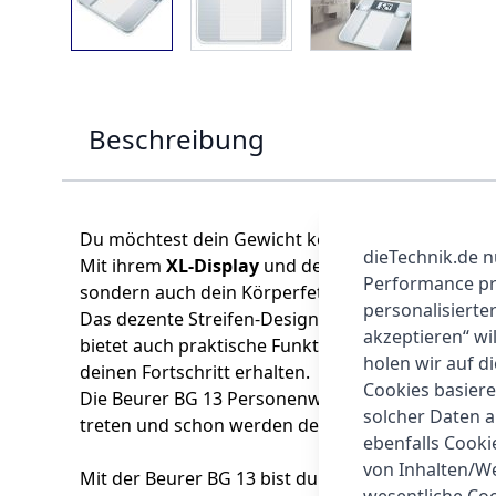
Beschreibung
Du möchtest dein Gewicht kontrollieren und gleic
dieTechnik.de n
Mit ihrem
XL-Display
und den großen, gut lesbare
Performance prü
sondern auch dein Körperfett, -wasser, Muskelant
personalisierte
Das dezente Streifen-Design der
Beurer BG 13
ma
akzeptieren“ wi
bietet auch praktische Funktionen wie die 5 Aktiv
holen wir auf di
deinen Fortschritt erhalten.
Cookies basiere
Die Beurer BG 13 Personenwaage zeichnet sich d
solcher Daten 
treten und schon werden deine Werte präzise erm
ebenfalls Cook
von Inhalten/W
Mit der Beurer BG 13 bist du bestens ausgestatt