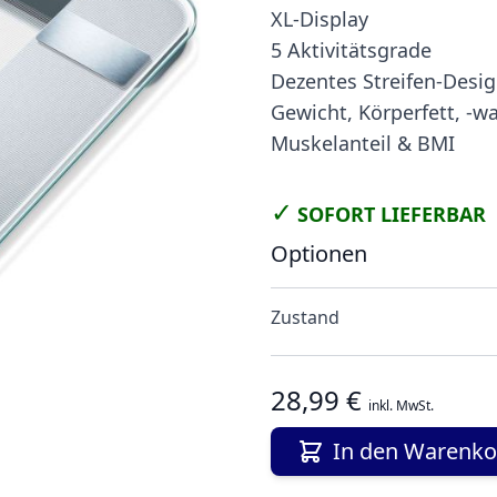
XL-Display
5 Aktivitätsgrade
Dezentes Streifen-Desi
Gewicht, Körperfett, -wa
Muskelanteil & BMI
✓
SOFORT LIEFERBAR
Optionen
Zustand
28,99 €
inkl. MwSt.
In den Warenko
ge