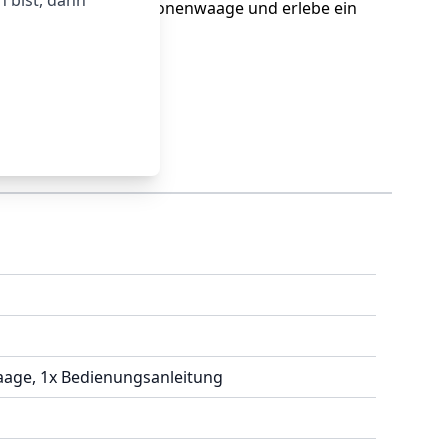
 bist, dann
 der Beurer BG 13 Personenwaage und erlebe ein
tteres Leben!
age, 1x Bedienungsanleitung