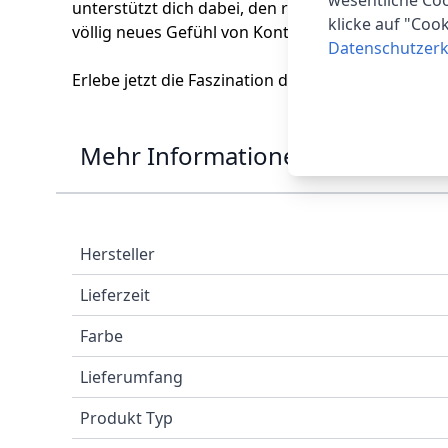
wesentliche Coo
unterstützt dich dabei, den richtigen Weg einzus
klicke auf "Coo
völlig neues Gefühl von Kontrolle über deinen Kör
Datenschutzerk
Erlebe jetzt die Faszination der Beurer BG 13 Pe
Mehr Informationen
Hersteller
Lieferzeit
Farbe
Lieferumfang
Produkt Typ