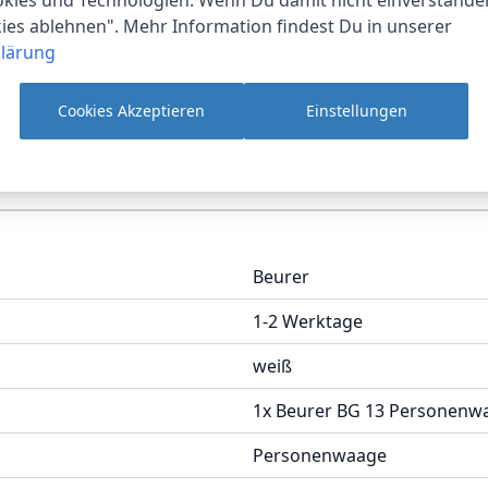
kies und Technologien. Wenn Du damit nicht einverstanden
chlagen. Vertraue auf die Genauigkeit und Zuverlässigkeit
kies ablehnen". Mehr Information findest Du in unserer
per.
lärung
rsonenwaage und starte noch heute in ein gesünderes und fi
Cookies Akzeptieren
Einstellungen
Beurer
1-2 Werktage
weiß
1x Beurer BG 13 Personenwa
Personenwaage