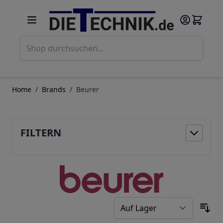
Direkt zum Inhalt
Such
Home
/
Brands
/
Beurer
FILTERN