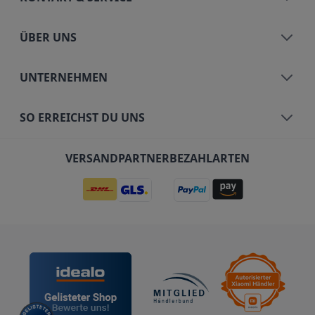
ÜBER UNS
UNTERNEHMEN
SO ERREICHST DU UNS
VERSANDPARTNER
BEZAHLARTEN