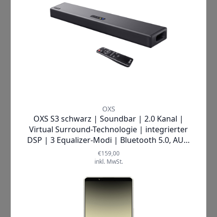
Sprachsteuerung
: Finden Sie per
Sprachbefehl Filme, starten Sie Apps
oder steuern Sie sogar Smart-Home-
Geräte – alles ohne einen Finger zu
rühren. Die
360°-Bluetooth-
Fernbedienung
ermöglicht zudem
eine flexible Steuerung aus jedem
Winkel Ihres Wohnzimmers.
Verwandeln Sie Ihr Fernseherlebnis
jetzt mit der Xiaomi TV Box S (3rd
Gen) in ein faszinierendes Highlight
voller brillanter Bilder und sattem
Sound!
Mehr Informationen