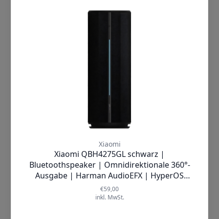
anbieten, die Performance prüfen und
Bedienung ohne Verzögerungen sorgt.
Deine Nutzererfahrung einschließlich
Die
integrierte ARM G310 V2
relevanter Inhalte und personalisierter
Grafikkarte
garantiert brillante
Werbung auf unseren Seiten verbessern
Bilddarstellung in
bis zu 4K bei 60 FPS
.
können. Mit Klick auf „Cookies
Mit
32 GB internem Speicher
haben
akzeptieren“ willigst Du zum einen in die
Sie ausreichend Platz für Ihre
Verwendung von Cookies ein. Zum
Lieblingsapps und Medieninhalte. Dank
anderen holen wir auf diese Weise –
moderner Konnektivität mit
WLAN 6
soweit erforderlich – deine Einwilligung in
(2,4/5 GHz)
und
Bluetooth 5.2
erleben
die auf diesen Cookies basierende
Sie schnellste Verbindungen ohne
Verarbeitung Deiner Daten ein,
lästige Unterbrechungen. Die
einschließlich der Übermittlung solcher
vielseitigen Anschlüsse wie
HDMI 2.1
Daten an unsere Marketingpartner
und
USB 2.0b
ermöglichen den
(Dritte). Unsere Marketingpartner
einfachen Anschluss weiterer Geräte.
verwenden ebenfalls Cookies und andere
Die schlanke, abgerundete Bauweise
Technologien zur Personalisierung,
fügt sich elegant in jedes
Messung und Analyse von
Wohnambiente ein und ist in wenigen
Inhalten/Werbung. Wenn Du nicht
Minuten einsatzbereit.
einverstanden bist, beschränken wir uns