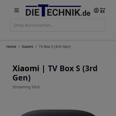
Direkt zum Inhalt
Such
Home
/
Xiaomi
/
TV Box S (3rd Gen)
Xiaomi |
TV Box S (3rd
Gen)
Streaming Stick