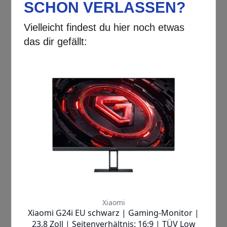
Beschreibung
Die Xiaomi TV Box S
(3. Generation)
Profitieren Sie von gestochen scharfer
4K-UHD-Auflösung
, die jedes Detail
lebendig und klar präsentiert – so
verpassen Sie keine Nuance mehr, sei
es bei spannenden Blockbustern oder
atemberaubenden
Naturdokumentationen. Diese smarte
TV-Box bietet Ihnen nicht nur brillante
Bildqualität, sondern auch ein intuitives
und personalisiertes Nutzungserlebnis