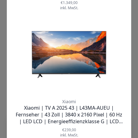
eintauchen. Der beeindruckende
HDR10+ Standard
sorgt dafür, dass
Licht- und Schatteneffekte so
realistisch wirken, als wären Sie mitten
im Geschehen. Begleitet wird dies von
einem erstklassigen Klang dank
Dolby
Atmos® und DTS:X
, die den Sound
dreidimensional ins Zimmer bringen
und jeden Filmabend zu einem
unvergesslichen Erlebnis machen.
Lassen Sie sich von der Magie des
Kinos verzaubern – ganz bequem bei
Ihnen zuhause.
Die Xiaomi TV Box S besticht durch ihre
leistungsstarke 6-nm-
Hochleistungsplattform
mit einem
dieTechnik.de nutzt Cookies, damit wir
Quad-Core-Prozessor (bis zu 2,5 GHz)
unsere Seiten sicher und zuverlässig
und
2 GB RAMs
, die für eine flüssige