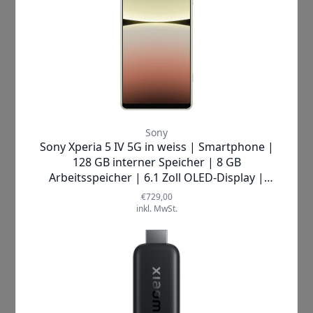
Hersteller
Xiaomi
Lieferzeit
1-2 Werktage
Breite (cm)
9.7 cm
Höhe (cm)
1.7 cm
Tiefe (cm)
9.7 cm
Mehr anzeigen ▼
Verwandte Artikel