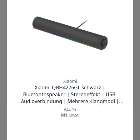
auf wesentliche Cookies und
Technologien. Wenn Du damit nicht
einverstanden bist, dann klicke auf
"Cookies ablehnen". Mehr Information
findest Du in unserer
Datenschutzerklärung
Cookies Akzeptieren
Einstellungen
Ob beim entspannten Streamen Ihrer
Lieblingsserie, dem Ansehen von
Live-
Sportevents
oder dem
Abspielen von
Fotos vom Smartphone
direkt auf
dem großen Bildschirm – die Xiaomi TV
Box S eröffnet Ihnen zahlreiche
Anwendungsmöglichkeiten. Nutzen Sie
Google Assistant
für die bequeme