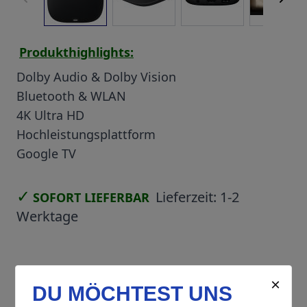
Produkthighlights:
Dolby Audio & Dolby Vision
Bluetooth & WLAN
4K Ultra HD
Hochleistungsplattform
Google TV
✓
Lieferzeit:
1-2
SOFORT LIEFERBAR
Werktage