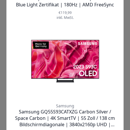
dank
Google TV™
, das Ihre
Lieblingsinhalte aus verschiedensten
Apps und Abonnements übersichtlich
zusammenstellt.
Tauchen Sie ein in eine Welt voller
Emotionen: Stellen Sie sich vor, wie Sie
gemeinsam mit Familie oder Freunden
auf der Couch sitzen und durch die
Dolby Vision®
-unterstützten Bilder in
Kinoqualität regelrecht in die Handlung