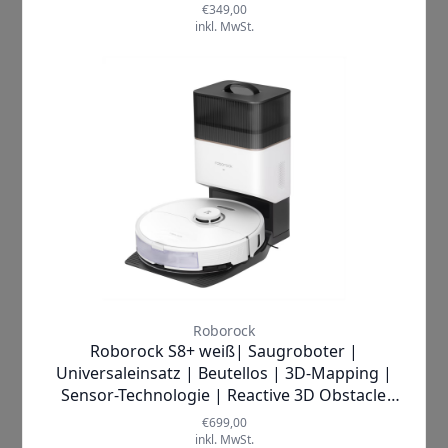
Fakir |
RS 770, Saugroboter, weiß
Saugroboter
✓
SOFORT LIEFERBAR
Lieferzeit:
1-2 Werktage
499,00 €
inkl. MwSt.
Produkt ansehen
In den Warenkorb