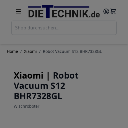
Direkt zum Inhalt
Such
Home
/
Xiaomi
/
Robot Vacuum S12 BHR7328GL
Xiaomi |
Robot
Vacuum S12
BHR7328GL
Wischroboter