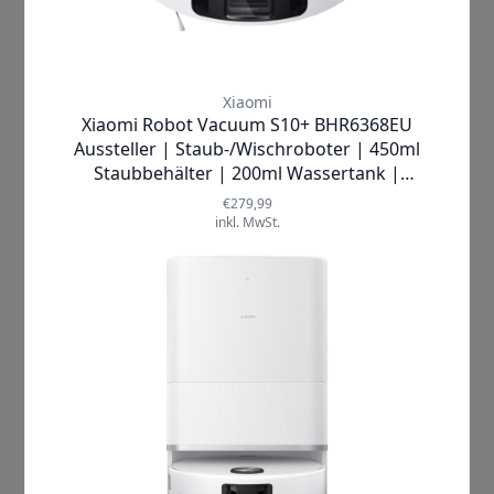
Produkthighlights:
4000 Pa starke Saugleistung
Wischfunktion
Absturz- & Hindernissensor
3200 mAh
Smarter Wassertank
✘
AUSVERKAUFT