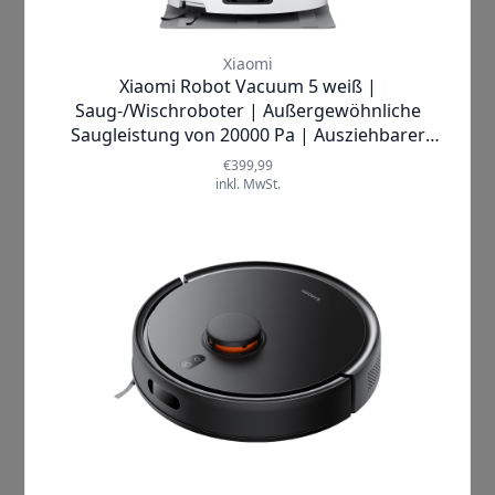
Beschreibung
Saugt den Boden, ohne sich zu verirren
Der Xiaomi Robot Vacuum S12 ist mit
Lasernavigationstechnologie ausgestattet, die
ein 360°-Scannen ermöglicht, die häusliche
Umgebung schnell erkennt und eine genaue
Karte des Zuhauses erstellt.
Erhöhter LDS-Sensor
Der Roboter ist mit einem hochmodernen Laser-
Distanzsensor ausgestattet, der eine präzise
Positionierung, genaue Abstandsmessungen
und bessere Leistung ermöglicht.
Benutzerdefinierte Kartierung
Mit der Xiaomi Home App lassen sich präzise
Karten erstellen und der Reinigungsplan
individuell anpassen – für maximale Effizienz.