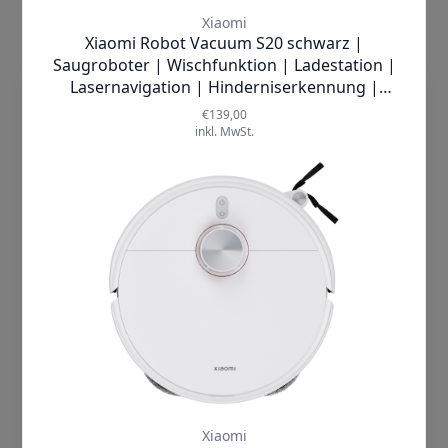
4000Pa starke Saugleistung
Dank des starken bürstenlosen Motors entfernt
der Saugroboter mühelos Staub und Haare. Es
verfügt außerdem über einen 2-in-1-Wassertank
und Staubbehälter, was praktisch und
dieTechnik.de nutzt Cookies, damit wir
unkompliziert ist.
unsere Seiten sicher und zuverlässig
anbieten, die Performance prüfen und
Effektive Feuchtigkeitsregulierung
Deine Nutzererfahrung einschließlich
Der smarte Wassertank gibt das Wasser
relevanter Inhalte und personalisierter
gleichmäßig ab, um eine konstante Feuchtigkeit
Werbung auf unseren Seiten verbessern
zu gewährleisten, ohne den Boden zu
können. Mit Klick auf „Cookies
durchnässen. Es gibt drei verschiedene
akzeptieren“ willigst Du zum einen in die
Wassereinstellungen für die Reinigung
Verwendung von Cookies ein. Zum
unterschiedliche Bodenbeläge.
anderen holen wir auf diese Weise –
Zickzack- und Y-förmige Reinigungswege
soweit erforderlich – deine Einwilligung in
Das zickzackförmige Wischen sorgt für
die auf diesen Cookies basierende
maximale Reinigungseffizienz, während das Y-
Verarbeitung Deiner Daten ein,
förmige Wischen die manuelle Reinigung
einschließlich der Übermittlung solcher
simuliert, indem wiederholt von links nach
Daten an unsere Marketingpartner