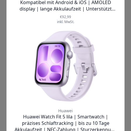
persönlicher Begleiter, der dafür sorgt,
dass Sie stets im Bilde sind, sowohl in
Bezug auf Ihre Fitnessziele als auch auf
Ihre täglichen Aktivitäten. Mit ihrer
beeindruckenden Funktionalität und
dem eleganten Design wird sie schnell
zu einem unverzichtbaren Teil Ihres
Lebens.
Stellen Sie sich vor, wie es sich