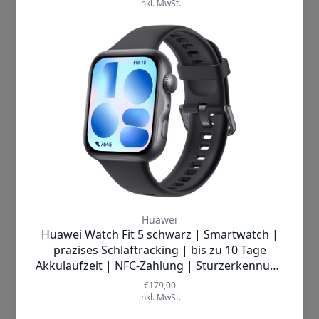
übersehen. Dank des
anbieten, die Performance prüfen und
eigenständigen GPS-Multisystems
Deine Nutzererfahrung einschließlich
mit einem leistungsstarken GNSS-
relevanter Inhalte und personalisierter
Chipsatz
genießen Sie eine präzise
Werbung auf unseren Seiten verbessern
Positionsbestimmung, egal wo Sie
können. Mit Klick auf „Cookies
sich befinden. Unterstützt von
fünf
akzeptieren“ willigst Du zum einen in die
wichtigen globalen
Verwendung von Cookies ein. Zum
Positionierungssystemen
– GPS,
anderen holen wir auf diese Weise –
GLONASS, Galileo, BDS und QZSS –
soweit erforderlich – deine Einwilligung in
ist diese Uhr Ihr perfekter Partner
die auf diesen Cookies basierende
für Outdoor-Abenteuer. Zudem
Verarbeitung Deiner Daten ein,
bietet die
5 ATM Wasserdichtigkeit
einschließlich der Übermittlung solcher
die Freiheit, ohne Bedenken
Daten an unsere Marketingpartner
schwimmen zu gehen oder bei
(Dritte). Unsere Marketingpartner
Regen joggen zu können. Und wenn
verwenden ebenfalls Cookies und andere
es um die
Akkulaufzeit geht: Bis
Technologien zur Personalisierung,
zu 18 Tage ohne Aufladen!
Das
Messung und Analyse von
magnetische Aufladen durch
Inhalten/Werbung. Wenn Du nicht
einfaches Berühren macht das