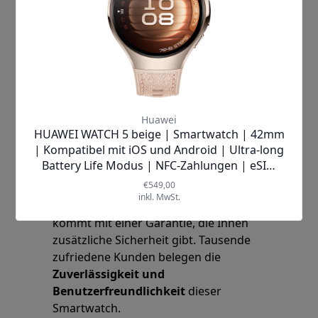
Vertrauen Sie auf die Qualität von
Xiaomi – ein Unternehmen, das für
seine
innovativen Produkte und
erstklassigen Kundenservice
bekannt
ist. Die
Xiaomi Redmi Watch 5 Lite
kommt mit einer Garantie, die Ihnen
zusätzliche Sicherheit gibt. Tausende
zufriedene Kunden belegen die
Zuverlässigkeit und
Benutzerfreundlichkeit
dieser
Smartwatch.