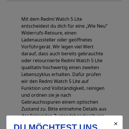
Mit dem Redmi Watch 5 Lite
entscheidest du dich für eine „Wie Neu“
Widerrufs-Retoure, einen
Ladenaussteller oder geöffnetes
Vorführgerät. Wir legen viel Wert
darauf, dass auch bereits gebrauchte
oder retournierte Redmi Watch 5 Lite
qualitativ hochwertig einen zweiten
Lebenszyklus erhalten. Dafür prüfen
wir den Redmi Watch 5 Lite auf
Funktion und Vollständigkeit, reinigen
und ordnen sie je nach
Gebrauchsspuren einem optischen
Zustand zu. Bitte entnehme Details aus
der folgenden Zustandsbeschreibung.
Zustand „Wie Neu“: