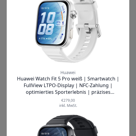
sorgt dafür, dass Sie alle
Informationen klar und deutlich
sehen können – egal ob im Always-
on Display Modus oder während
intensiver Trainingseinheiten. Die
integrierten Sensoren zur SpO₂-
Messung und zur 24-Stunden-
Herzfrequenzüberwachung
ermöglichen es Ihnen, Ihren
Gesundheitszustand jederzeit im
Blick zu behalten.
Die
Xiaomi Redmi Watch 5 Lite
bietet über 150 Sport-Modi
, sodass
für jeden etwas dabei ist – sei es
Laufen, Schwimmen oder Yoga.
Einfaches
Empfangen und
Annehmen von Anrufen über