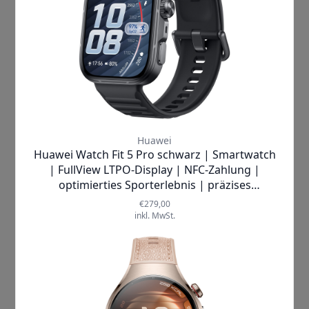
Bluetooth
stellt sicher, dass Sie
auch unterwegs mit Freunden und
Kollegen in Verbindung bleiben
können. Diese Funktionen machen
die Uhr nicht nur zu einem Fitness-
Gadget, sondern auch zu einem
wertvollen Werkzeug für Ihr
tägliches Leben.