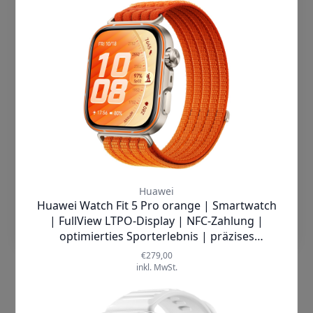
einverstanden bist, beschränken wir uns
Ganze noch komfortabler.
auf wesentliche Cookies und
Technologien. Wenn Du damit nicht
einverstanden bist, dann klicke auf
"Cookies ablehnen". Mehr Information
findest Du in unserer
Datenschutzerklärung
Cookies Akzeptieren
Einstellungen
Mit ihrem
1.96 Zoll großen
AMOLED-Display
und einer
HD-
Auflösung von 410 x 502 Pixeln
erleben Sie eine brillante
Darstellung Ihrer Daten. Die
hohe
Screen-to-Body-Ratio von 75,6 %