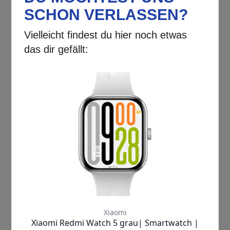
> Gerät: ohne sichtbare
Gebrauchsspuren
> Verpackung: originale Verpackung
kann leichte Transportspuren
aufweisen, ist frei von Klebern
> Zubehör: vollständiges Zubehör,
Kabel neu aufgewickelt,
Bedienungsanleitung & Schutzfolien
können fehlen
Erleben Sie mit der
Xiaomi Redmi
Watch 5 Lite
eine neue Dimension des
Smartwatch-Trainings und der
Gesundheitsüberwachung, die Ihnen
nicht nur den Alltag erleichtert,
sondern auch Ihre Lebensqualität
nachhaltig verbessert. Diese
innovative Smartwatch
ist mehr als
nur ein Accessoire – sie ist Ihr