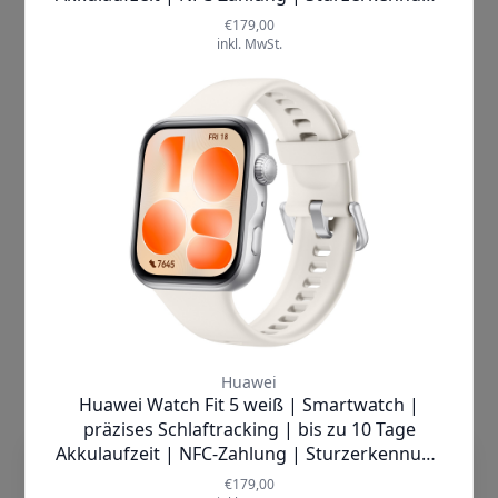
anfühlt, jederzeit und überall über
Ihre Gesundheit informiert zu sein.
Die
Xiaomi Redmi Watch 5 Lite
spricht nicht nur Ihre praktischen
Bedürfnisse an, sondern berührt
auch Ihr Herz. Sie gibt Ihnen das
Gefühl von Sicherheit und Kontrolle,
indem sie Ihnen die Möglichkeit
bietet, Ihre Fitnessziele zu verfolgen
und Ihre
Fortschritte in Echtzeit zu
überwachen
. Egal ob beim Sport,
im Büro oder beim Entspannen am
Wochenende – diese Smartwatch
passt sich Ihrem Lebensstil an und
motiviert Sie dazu, aktiv zu bleiben.
Die einzigartigen
Verkaufsargumente der
Xiaomi
dieTechnik.de nutzt Cookies, damit wir
Redmi Watch 5 Lite
sind nicht zu
unsere Seiten sicher und zuverlässig