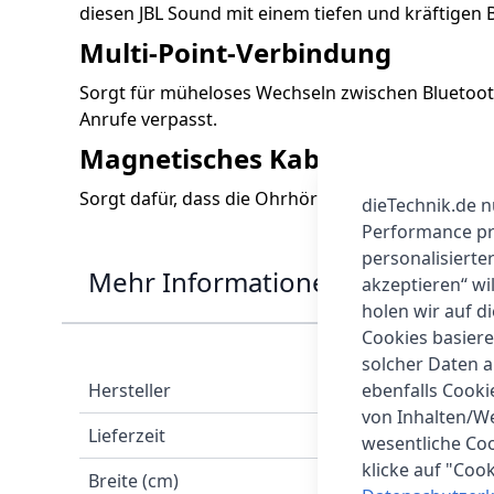
diesen JBL Sound mit einem tiefen und kräftigen 
Multi-Point-Verbindung
Sorgt für müheloses Wechseln zwischen Bluetoot
Anrufe verpasst.
Magnetisches Kabelmanageme
Sorgt dafür, dass die Ohrhörer auch bei Nichtn
dieTechnik.de n
Performance prü
personalisierte
Mehr Informationen
akzeptieren“ wi
holen wir auf di
Cookies basiere
solcher Daten 
Hersteller
ebenfalls Cook
von Inhalten/W
Lieferzeit
wesentliche Coo
klicke auf "Coo
Breite (cm)