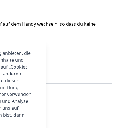
f auf dem Handy wechseln, so dass du keine
hängen.
g anbieten, die
Inhalte und
 auf „Cookies
um anderen
auf diesen
rmittlung
tner verwenden
g und Analyse
r uns auf
 bist, dann