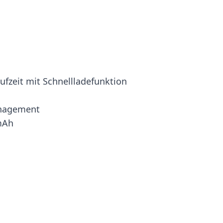
ufzeit mit Schnellladefunktion
nagement
 mAh
mage
View larger image