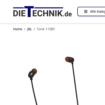
Direkt zum Inhalt
Alle Kate
Home
/
JBL
/
Tune 115BT