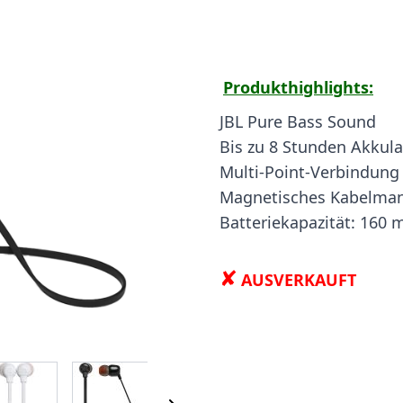
Produkthighlights:
JBL Pure Bass Sound
Bis zu 8 Stunden Akkula
Multi-Point-Verbindung
Magnetisches Kabelma
Batteriekapazität: 160
✘
AUSVERKAUFT
 image
View larger image
View larger image
View larger image
View larger i