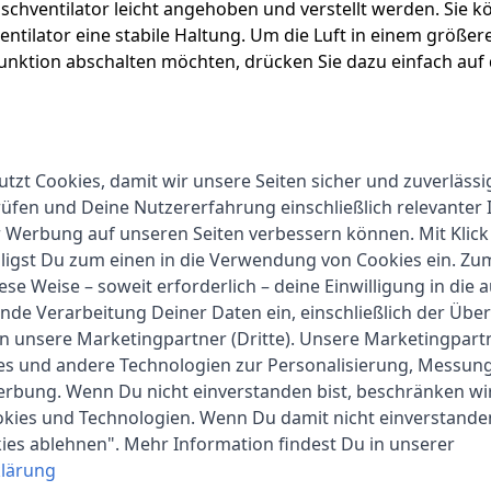
schventilator leicht angehoben und verstellt werden. Sie k
Ventilator eine stabile Haltung. Um die Luft in einem größe
nktion abschalten möchten, drücken Sie dazu einfach auf d
utzt Cookies, damit wir unsere Seiten sicher und zuverlässi
fen und Deine Nutzererfahrung einschließlich relevanter 
r Werbung auf unseren Seiten verbessern können. Mit Klick
lligst Du zum einen in die Verwendung von Cookies ein. Z
ese Weise – soweit erforderlich – deine Einwilligung in die 
nde Verarbeitung Deiner Daten ein, einschließlich der Übe
Tristar
an unsere Marketingpartner (Dritte). Unsere Marketingpar
ies und andere Technologien zur Personalisierung, Messun
1-2 Werktage
erbung. Wenn Du nicht einverstanden bist, beschränken wi
kies und Technologien. Wenn Du damit nicht einverstanden
43.5 cm
kies ablehnen". Mehr Information findest Du in unserer
56.5 cm
lärung