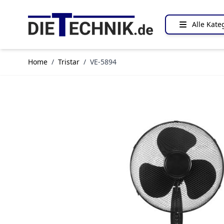
Direkt zum Inhalt
Alle Kate
Home
/
Tristar
/
VE-5894