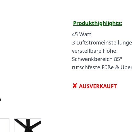
Produkthighlights:
45 Watt
3 Luftstromeinstellung
verstellbare Höhe
Schwenkbereich 85°
rutschfeste Füße & Übe
✘
AUSVERKAUFT
ge
iew larger image
View larger image