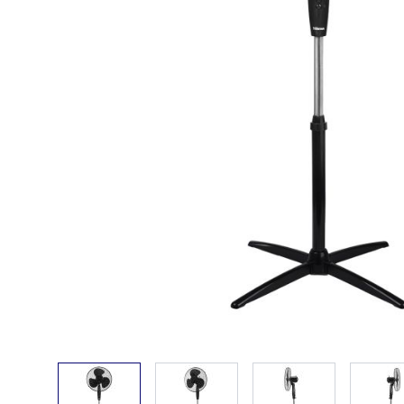
View larger image
View larger image
View larger ima
V