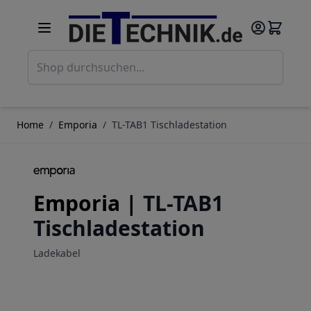
Direkt zum Inhalt
Such
Home
/
Emporia
/
TL-TAB1 Tischladestation
Emporia |
TL-TAB1
Tischladestation
Ladekabel