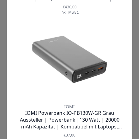
Samsung |
Anymode Book Cover für Galaxy
Tab A7
Tablet Case/Cover
✓
SOFORT LIEFERBAR
Lieferzeit:
1-2 Werktage
8,97 €
inkl. MwSt.
Produkt ansehen
In den Warenkorb