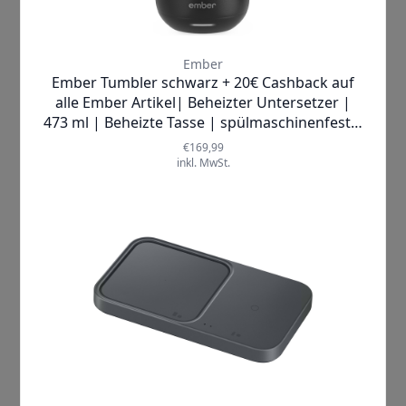
Beschreibung
Die Emporia TL-TAB1 Tischladestation
bietet
eine praktische Lösung für die Ladung deines
emporiaTab-Tablets. Mit der Möglichkeit zur
Tisch- oder Wandmontage kannst du diese
Ladestation ganz nach deinen Bedürfnissen
platzieren. Dadurch hast du immer einen festen
und sicheren Platz, um dein Tablet aufzuladen.
Die Handhabung dieser Ladestation ist denkbar
einfach. Du musst lediglich dein Tablet in die
Halterung setzen und schon beginnt der
Ladevorgang. Dank der
schnellen
Ladefunktion
ist dein Gerät innerhalb
kürzester Zeit wieder einsatzbereit.
Das Design der TL-TAB1 Tischladestation ist
schlicht und unauffällig, sodass sie sich gut in