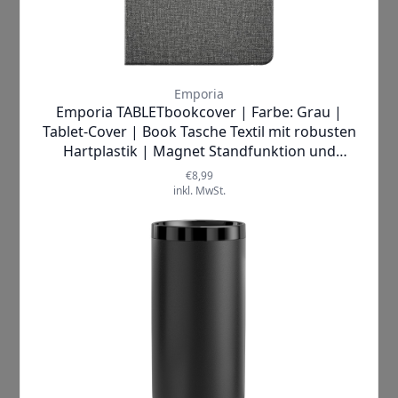
Produkthighlights:
Tisch/Wandmontage
Einfache Handhabung
Schnelle Ladung
Ermöglicht eine einfache Bedienung
✓
Lieferzeit:
1-2
SOFORT LIEFERBAR
Werktage