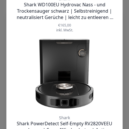
dieTechnik.de nutzt Cookies, damit wir
unsere Seiten sicher und zuverlässig
anbieten, die Performance prüfen und
Deine Nutzererfahrung einschließlich
relevanter Inhalte und personalisierter
Werbung auf unseren Seiten verbessern
können. Mit Klick auf „Cookies
akzeptieren“ willigst Du zum einen in die
Verwendung von Cookies ein. Zum
anderen holen wir auf diese Weise –
soweit erforderlich – deine Einwilligung in
die auf diesen Cookies basierende
Verarbeitung Deiner Daten ein,
einschließlich der Übermittlung solcher
Daten an unsere Marketingpartner
(Dritte). Unsere Marketingpartner