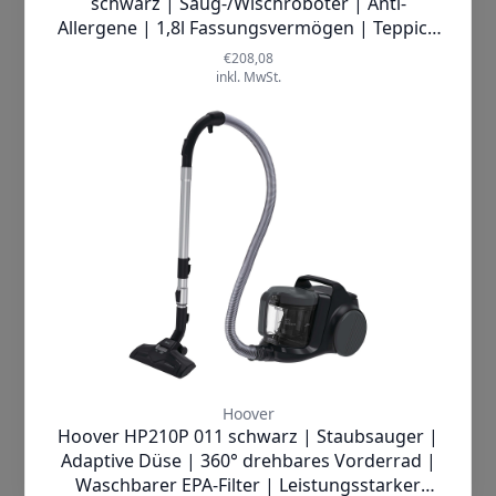
verwenden ebenfalls Cookies und andere
Technologien zur Personalisierung,
Messung und Analyse von
Inhalten/Werbung. Wenn Du nicht
einverstanden bist, beschränken wir uns
auf wesentliche Cookies und
Technologien. Wenn Du damit nicht
einverstanden bist, dann klicke auf
"Cookies ablehnen". Mehr Information
findest Du in unserer
Datenschutzerklärung
Cookies Akzeptieren
Erleben Sie das beruhigende Gefühl,
Einstellungen
endlich wieder frei von Allergenen,
Staub und unangenehmen Gerüchen
zu sein. Der Shark NeverChange