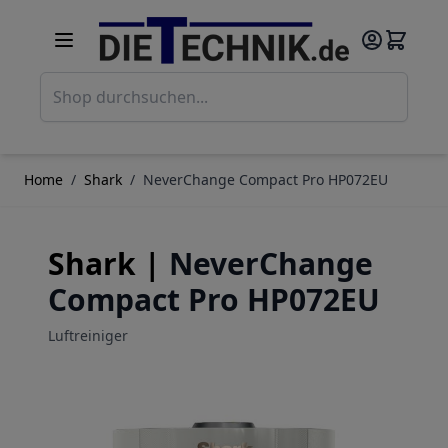
Direkt zum Inhalt
Such
Home
/
Shark
/
NeverChange Compact Pro HP072EU
Shark |
NeverChange
Compact Pro HP072EU
Luftreiniger