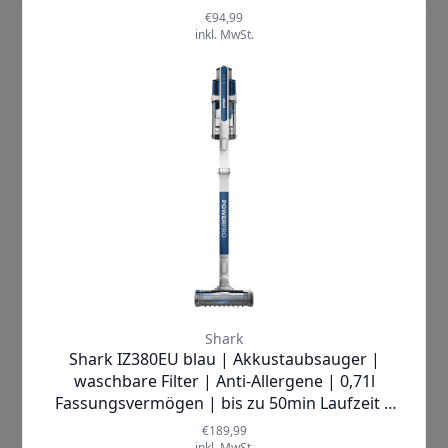
Compact Pro sorgt dafür, dass Ihre
Umgebung sauber bleibt, damit Sie
sich auf das Wesentliche konzentrieren
können – sei es Entspannung, Arbeit
oder Zeit mit der Familie. Vertrauen Sie
auf modernste Technologie, die nicht
nur effektiv, sondern auch besonders
benutzerfreundlich ist.
Das Herzstück dieses Luftreinigers ist
das
True HEPA Multi-Filter-System
,
das Allergene und Reizstoffe aus der
Luft entfernt. Dank der
innovativen
Anti-Odour-Technologie
werden
unangenehme Gerüche zuverlässig
neutralisiert. Trotz seiner kompakten
Bauweise reinigt der Compact Pro
Räume bis zu 23 m² mit einem
Luftwechsel pro Stunde
und sogar