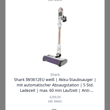
kleinere Bereiche von
etwa 4 m² mit
bis zu 4,8 Luftwechseln pro Stunde
.
Ob im Schlafzimmer, im Home-Office
oder im Kinderzimmer – der
Shark
NeverChange Compact Pro
passt sich
flexibel Ihren Bedürfnissen an und
sorgt überall für saubere Luft. Er ist
ideal für Allergiker, Haustierbesitzer
oder alle, die einfach Wert auf eine
gesunde Wohnumgebung legen. Auch
in kleineren Räumen entfaltet er seine
volle Wirkung und lässt Sie den Alltag
unbeschwert genießen.
Bestellen Sie den Shark NeverChange
Compact Pro HP072EU jetzt und
erleben Sie sofort den Unterschied!