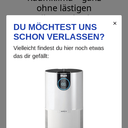
ohne lästigen
Filterwechsel!
Genießen Sie reine, frische Luft in
Ihrem Zuhause oder Büro und tun Sie
aktiv etwas für Ihr Wohlbefinden und
Ihre Gesundheit. Mit diesem
kompakten Kraftpaket schaffen Sie
eine Atmosphäre, in der Sie tief
durchatmen und sich rundum
wohlfühlen können.