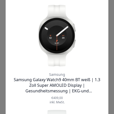
Mehr Informationen
Hersteller
Samsung
Lieferzeit
1-2 Werktage
Breite (cm)
0.26 cm
Höhe (cm)
0.7 cm
Tiefe (cm)
0.26 cm
Mehr anzeigen ▼