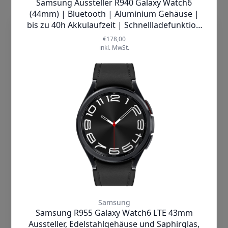
kompaktesten Form in deinen Alltag.
Einmal an deinen Finger gesteckt,
kannst du 24/7 von den intelligenten
dieTechnik.de nutzt Cookies, damit wir
Features für einen ausgewogenen
unsere Seiten sicher und zuverlässig
Lifestyle profitieren. Behalte mit dem
anbieten, die Performance prüfen und
Smart Ring dein Wohlbefinden
Deine Nutzererfahrung einschließlich
ganzheitlich im Blick und finde die
relevanter Inhalte und personalisierter
richtige Balance aus Aktivität und
Werbung auf unseren Seiten verbessern
Entspannung.
können. Mit Klick auf „Cookies
akzeptieren“ willigst Du zum einen in die
Ob bei der Arbeit, in der Freizeit oder
Verwendung von Cookies ein. Zum
beim Sport: Mit seinem zeitlosen,
anderen holen wir auf diese Weise –
minimalistischen Design aus
soweit erforderlich – deine Einwilligung in
widerstandsfähigem Titan Finish ist der
die auf diesen Cookies basierende
Galaxy Ring
überall ein stilsicherer
Verarbeitung Deiner Daten ein,
Begleiter. Zu deinem ganz persönlichen
einschließlich der Übermittlung solcher
Schmuckstück macht ihn das
Daten an unsere Marketingpartner
hochwertige Finish in deiner
(Dritte). Unsere Marketingpartner
Lieblingsfarbe Titanium Black, Titanium