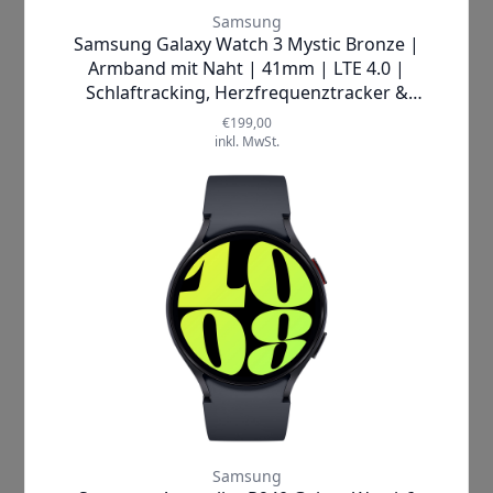
Farbe
schwarz
gold
Beschreibung
Der
Galaxy Ring
ist ein moderner
Health- und Fitnesstracker
und
stylisches Accessoire
in einem. Als
neues Mitglied der Samsung Galaxy
Familie bringt er zudem die Galaxy AI
Funktionen in ihrer bisher