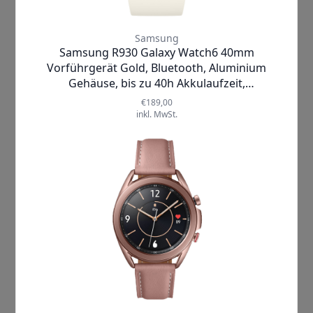
Produkthighlights:
Bis zu 7 Tage Akkulaufzeit
Health-, Schlaf- und Fitnesstracking
Widerstandsfähig
Wassergeschützt
Automatische Workouterkennung
✓
Lieferzeit:
1-2
SOFORT LIEFERBAR
Werktage
Product Options:
Größe