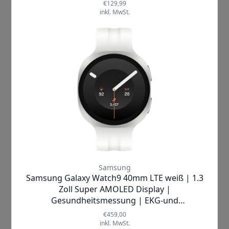
dem Energiewert , in welcher
Tagesform du heute bist. Nimm dir
auch die persönlichen Wohlfühltipps zu
Herzen, mit denen du deine Ziele
motiviert verfolgen kannst.
So kompakt der
Galaxy Ring
auch ist:
In ihm steckt
große Akkuleistung
.
Bis
zu 7 Tage
kann er dich rund um die
Uhr durch einen bewussten Alltag
begleiten. Zum schnellen Aufladen
kannst du den Ring einfach in das
intuitive Ladeetui legen. Dank
IP68-
Zertfizierung
musst du dir auch keine
Gedanken machen, wenn dein
Galaxy
Ring
beim Händewaschen oder
Duschen mit Wasser in Berührung
kommt.