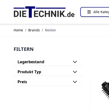
Direkt zum Inhalt
Alle Kate
Home
/
Brands
/
Revlon
FILTERN
Lagerbestand
Produkt Typ
Preis