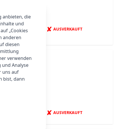
kplatten
g anbieten, die
Inhalte und
✘
AUSVERKAUFT
 auf „Cookies
um anderen
auf diesen
rmittlung
tner verwenden
g und Analyse
r uns auf
 bist, dann
✘
AUSVERKAUFT