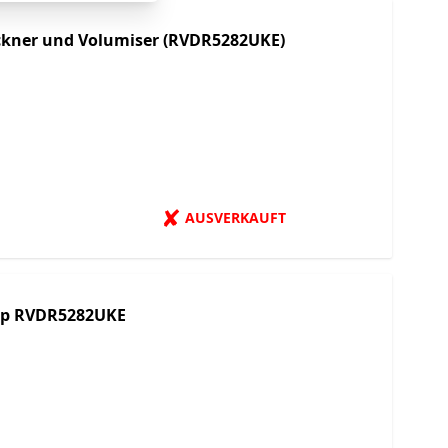
ckner und Volumiser (RVDR5282UKE)
✘
AUSVERKAUFT
tep RVDR5282UKE