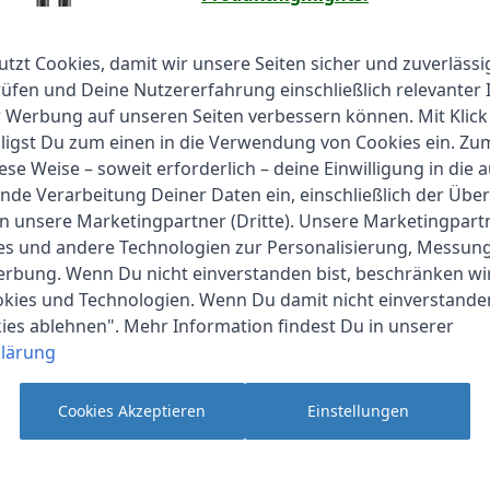
Moderne schwebende Kupfer-Kerami
Bis 2x schnelleres Glätten
utzt Cookies, damit wir unsere Seiten sicher und zuverlässi
Doppelte Glättleistungin einem Zug
fen und Deine Nutzererfahrung einschließlich relevanter 
LED-Anzeige
r Werbung auf unseren Seiten verbessern können. Mit Klick
lligst Du zum einen in die Verwendung von Cookies ein. Z
ese Weise – soweit erforderlich – deine Einwilligung in die 
nde Verarbeitung Deiner Daten ein, einschließlich der Übe
an unsere Marketingpartner (Dritte). Unsere Marketingpar
Revlon |
RVDR5222
ies und andere Technologien zur Personalisierung, Messun
Warmluftbürste
erbung. Wenn Du nicht einverstanden bist, beschränken wi
Produkthighlights:
kies und Technologien. Wenn Du damit nicht einverstanden
Ionentechnologie
kies ablehnen". Mehr Information findest Du in unserer
Ovales Bürstendesign
lärung
Schnell und Sanft
Gemischte Borsten
Cookies Akzeptieren
Einstellungen
Keramik-Beschichtung