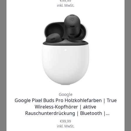
3 Mikrofone
2 Mikrofone an der Außenseite
2 Mikrofon nach innen gerichtet
hohes SNR, Signal-Rausch-Verhältnis
dynamische Anpassung
Konversationsmodus, automatische
Spracherkennung
Galaxy Buds2 Pro und die
Sprachqualität