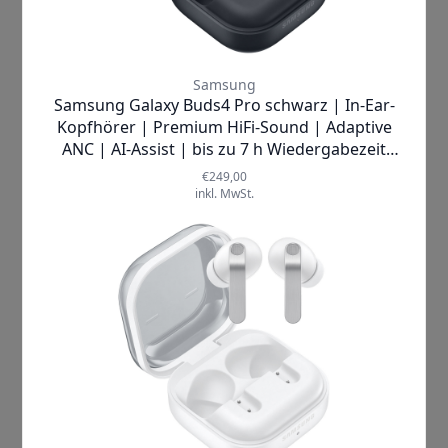
intelligente ANC
360 Grad Audio für Surround Sound
24 Bit Klang
HD Voice für gute Sprachqualität
Bluetooth 5.3
Schutzklasse IPX7
Galaxy Buds2 Pro und das
Design
Hinsichtlich der Optik sind die Galaxy Buds2 Pro
mit ihren Vorgängern vergleichbar. Allerdings
sind die Nachfolger um etwa 15 Prozent kleiner,