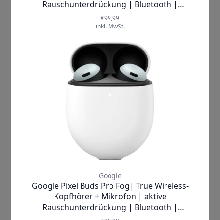
Sounderlebnis. Denn die Außengeräusche
werden durch das Active Noise Cancelling, kurz
ANC, abgeschirmt. Mit den 3 eingebauten
Mikrofonen lassen sich die
Umgebungsgeräusche ausblenden. Zudem
ermöglichen die Mikrofone eine dynamische
Anpassung des Klangs. Im aktiven
Konversationsmodus wird die
Geräuschunterdrückung automatisch
ausgeschaltet und der Ohrhörer verstärkt die
Stimme des Gesprächspartners. Die ANC der
Galaxy Buds2 Pro in der Übersicht:
Ausblendung der
Umgebungsgeräusche