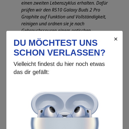
einen zweiten Lebenszyklus erhalten. Dafür
prüfen wir den R510 Galaxy Buds 2 Pro
Graphite auf Funktion und Vollständigkeit,
reinigen und ordnen sie je nach
Gebrauchsspuren einem optischen
Zustand zu. Bitte entnehme Details aus der
folgenden Zustandsbeschreibung.
Zustand „Wie Neu“:
> Gerät: ohne sichtbare Gebrauchsspuren
> Verpackung: originale Verpackung kann
leichte Transportspuren aufweisen, ist frei
von Klebern
> Zubehör: vollständiges Zubehör, Kabel
neu aufgewickelt, Bedienungsanleitung &
Schutzfolien können fehlen
Die Galaxy Buds2 Pro sind leistungsfähige True