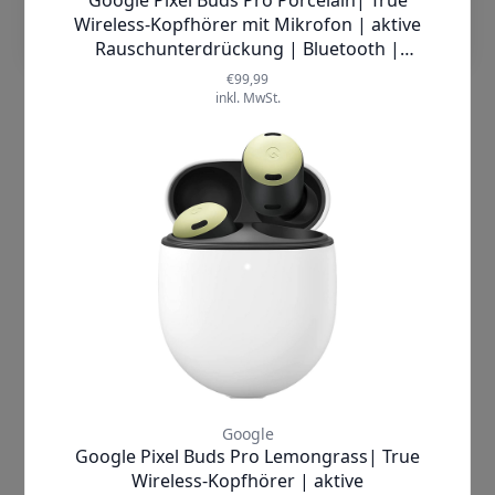
2-Wege Lautsprecher
24-Bit Klang
360 Grad Audio Sound
Direct Multichannel
Audiocodes SBC, AAC, SSC
Galaxy Buds2 Pro und die aktive
Geräuschunterdrückung
Die aktive Geräuschunterdrückung der Galaxy
Buds2 Pro ermöglicht ein ungestörtes