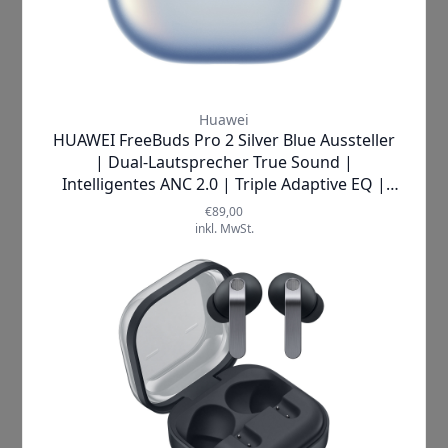
Wireless Ohrhörer. Wie die Buds Pro hat der
Nachfolger mit der intelligenten Noise
Cancelling eine besonders komfortable
Funktion an Bord. Somit werden
Umgebungsgeräusch automatisch
herausgefiltert. Der 360 Grad Sound ist
anpassbar und die Sprachqualität ist dank HD
Voice fürs Telefonieren exzellent. Dank der
Schutzklasse IPX7 sind die Buds2 Pro
wasserdicht und können daher für viele
Aktivitäten im Outdoor verwendet werden. Hier
die Highlights der Galaxy Buds2 Pro im
Überblick: