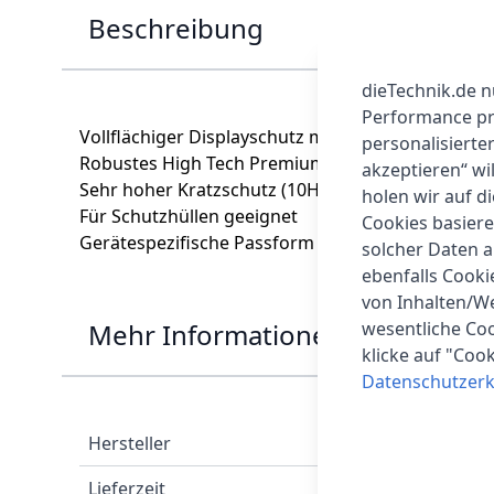
Beschreibung
dieTechnik.de n
Performance prü
Vollflächiger Displayschutz mit farbigem Rand
personalisierte
Robustes High Tech Premium-Sicherheitsglas
akzeptieren“ wi
Sehr hoher Kratzschutz (10H)
holen wir auf di
Für Schutzhüllen geeignet
Cookies basiere
Gerätespezifische Passform (beafon M5)
solcher Daten 
ebenfalls Cook
von Inhalten/W
Mehr Informationen
wesentliche Coo
klicke auf "Coo
Datenschutzerk
Hersteller
Lieferzeit