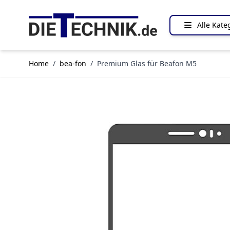
Direkt zum Inhalt
Alle Kate
Home
/
bea-fon
/
Premium Glas für Beafon M5