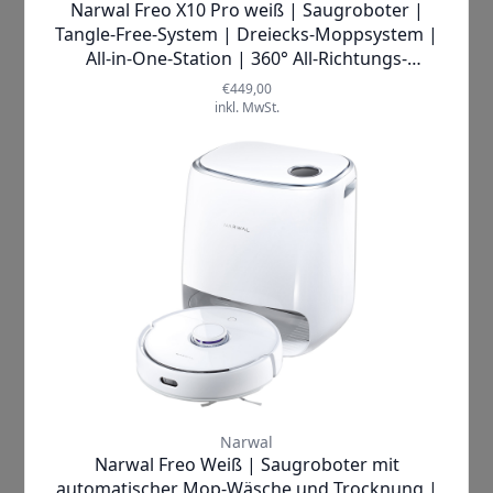
unordentliche Ecken machen zu
müssen. Der
NARWAL Freo X Ultra
Extend
gibt dir das gute Gefühl von
Kontrolle und Zufriedenheit, während
er selbstständig durch deine Räume
gleitet und alles hinter sich lässt, was
nicht dort hingehört.
Was macht den
NARWAL Freo X
so
einzigartig? Seine bahnbrechende
KI-
Dirtsense™ Technologie
erkennt
selbst die hartnäckigsten
Schmutzstellen und
passt seine
Reinigungseinstellungen
entsprechend an
. Mit einer
beeindruckenden
Saugkraft von 8.200
Pa
erobert er mühelos Tierhaare und
andere Verunreinigungen. Die