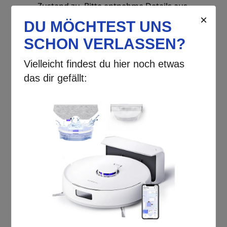
Zustand zu. Bitte entnehme Details aus
der folgenden Zustandsbeschreibung.
Zustand „Wie Neu“:
> Gerät: ohne sichtbare
Gebrauchsspuren
> Verpackung: originale Verpackung
kann leichte Transportspuren
aufweisen, ist frei von Klebern
> Zubehör: vollständiges Zubehör,
Kabel neu aufgewickelt,
Bedienungsanleitung & Schutzfolien
können fehlen
Tauche ein in die Welt des ultimativen
Reinigungserlebnisses mit dem
NARWAL Freo X Ultra Extend
Saugroboter
! Dieses innovative Gerät
verwandelt die mühsame Aufgabe des