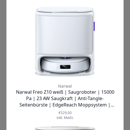
–
vom Parkett bis zu Teppichen
– dank
seiner vielseitigen
Reinigungsfunktionen ist er ein wahrer
Alleskönner. Und das Beste daran: Du
kannst deinem neuen Lieblingsgerät
vertrauen! Der
NARWAL Freo X
wurde
mit höchsten Qualitätsstandards
entwickelt und ist auf
Langlebigkeit
ausgelegt. Zudem bieten wir eine
umfassende Garantie sowie einen
erstklassigen Kundenservice, der dir
jederzeit zur Seite steht.
Zögere nicht länger! Erlebe jetzt die
Magie des
NARWAL Freo X Ultra
Extend Saugroboters
und lass dich
von seiner Leistung überzeugen. Hol
dir noch heute dieses revolutionäre
Gerät und erlebe Sauberkeit auf einem