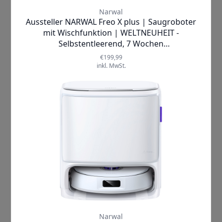
Staubsaugens in einen mühelosen und
sogar erfreulichen Prozess. Stell dir vor,
wie du deine Zeit für die Dinge nutzen
kannst, die dir wirklich wichtig sind,
während dein neuer smarter Helfer für
dich arbeitet.
Egal ob Tierhaare, Staub
oder Schmutz
– der
NARWAL Freo X
sorgt dafür, dass dein Zuhause stets
strahlend sauber ist, sodass du dich
ganz entspannt zurücklehnen und
wohlfühlen kannst.
Jeder Tag wird zum Genuss, wenn du
weißt, dass dein Raum nicht nur
sauber, sondern auch hygienisch rein
ist. Die emotionale Entlastung, die mit
einem sauberen Zuhause einhergeht,
ist unbezahlbar. Du kannst Gäste
empfangen, ohne dir Gedanken über