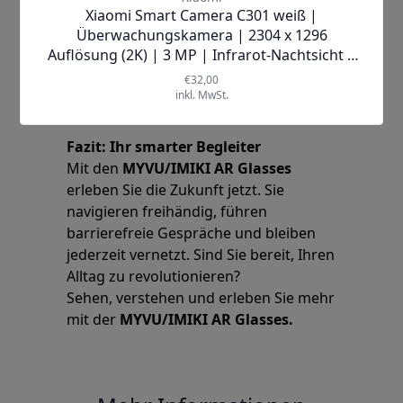
Fazit: Ihr smarter Begleiter
Mit den
MYVU/IMIKI AR Glasses
erleben Sie die Zukunft jetzt. Sie
navigieren freihändig, führen
barrierefreie Gespräche und bleiben
jederzeit vernetzt. Sind Sie bereit, Ihren
Alltag zu revolutionieren?
Sehen, verstehen und erleben Sie mehr
mit der
MYVU/IMIKI AR Glasses.