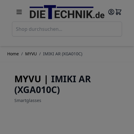
Direkt zum Inhalt
Such
Home
/
MYVU
/
IMIKI AR (XGA010C)
MYVU |
IMIKI AR
(XGA010C)
Smartglasses