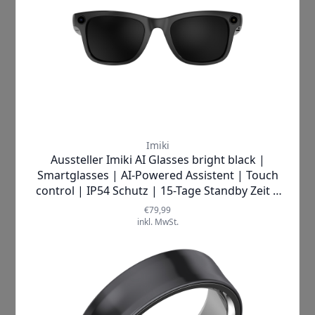
navigieren, übersetzen und
telefonieren. Smarter, bequemer und
immer mit dem Blick für das
Wesentliche.
Weltweite Verständigung –
Barrierefrei und in Echtzeit
Stellen Sie sich vor, Sie haben Ihren
persönlichen Dolmetscher immer
dabei. Setzen Sie die Brille auf und
erleben Sie, wie Übersetzungen in
Echtzeit für bis zu zehn Sprachen
direkt vor Ihren Augen erscheinen. Für
Menschen mit Hörbeeinträchtigungen
stellt die Speech-to-Text-Funktion eine
nahtlose Kommunikation sicher.
Gesprochene Worte erscheinen als