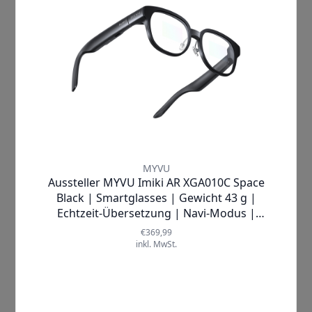
Sehen, verstehen, erleben! –
Entdecken Sie die Welt mit neuem
Durchblick
Das Smartphone ist das zentrale Gerät
des 21. Jahrhunderts. Doch während
wir durch die digitale Welt navigieren,
verlieren wir oft den Blick für das, was
uns umgibt.
Kennen Sie das?
Menschen laufen durch die Stadt,
starren auf ihre Displays, während eine
Hand mühsam die Einkaufstasche oder
den Coffee-to-go hält.
Mit den
MYVU/IMIKI AR Glasses
können Sie ab sofort freihändig