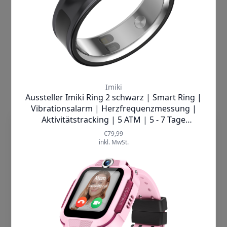
Text in Echtzeit, wodurch barrierefreies
Kommunizieren ermöglicht wird.
dieTechnik.de nutzt Cookies, damit wir
unsere Seiten sicher und zuverlässig
anbieten, die Performance prüfen und
Behalten Sie den Überblick–
Deine Nutzererfahrung einschließlich
Freihändige Navigation
relevanter Inhalte und personalisierter
Verabschieden Sie sich vom ständigen
Werbung auf unseren Seiten verbessern
Blick auf das Smartphone! Die
können. Mit Klick auf „Cookies
MYVU/IMIKI AR Glasses projizieren
akzeptieren“ willigst Du zum einen in die
Navigationsanweisungen direkt in Ihr
Verwendung von Cookies ein. Zum