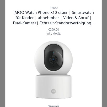
Leicht, smart und stilvoll
Mit nur 43 Gramm ist die
MYVU/IMIKI
AR Glasses
ein echtes Leichtgewicht,
das sich den ganzen Tag bequem
tragen lässt. Die flexiblen Bügel passen
sich jeder Kopfform an, während das
stilvolle Design zu jedem Outfit passt.
Setzen Sie ein modisches Statement,
während Sie Ihren Alltag smarter und
bequemer gestalten.