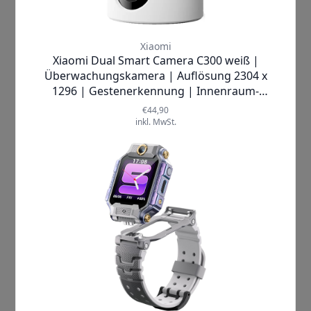
Präsentieren wie ein Profi – Die
Teleprompter-Funktion
Mit der Teleprompter-Funktion können
Sie sich auf das Wesentliche
konzentrieren – Ihr Publikum.
Vergessen Sie nervöse Blicke auf
Karteikarten oder Notizen. Der Text
wird direkt vor Ihnen angezeigt, sodass
Sie Ihre Präsentation flüssig und
souverän halten können, ohne den
Blickkontakt zu verlieren.