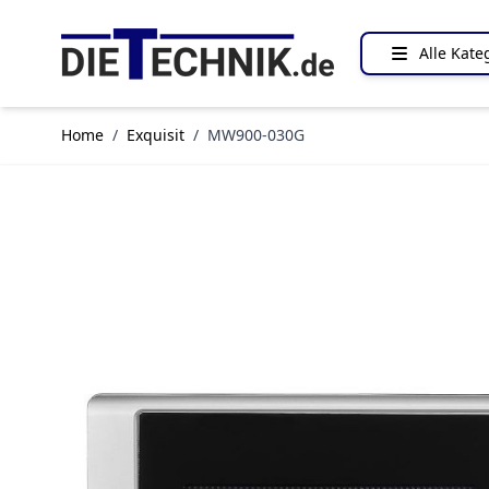
Direkt zum Inhalt
Alle Kate
Home
/
Exquisit
/
MW900-030G