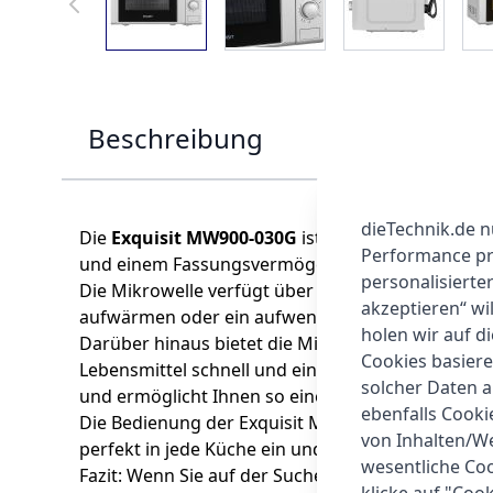
Beschreibung
dieTechnik.de n
Die
Exquisit MW900-030G
ist eine
hochwertige M
Performance prü
und einem Fassungsvermögen von 20 Litern ist si
personalisierte
Die Mikrowelle verfügt über
fünf verschiedene 
akzeptieren“ wi
aufwärmen oder ein aufwendiges Gericht zubereit
holen wir auf di
Darüber hinaus bietet die Mikrowelle
drei versc
Cookies basiere
Lebensmittel schnell und einfach auftauen, wäh
solcher Daten 
und ermöglicht Ihnen so eine noch größere Vielf
ebenfalls Cook
Die Bedienung der Exquisit MW900-030G erfolgt 
von Inhalten/W
perfekt in jede Küche ein und macht die Mikrowel
wesentliche Coo
Fazit: Wenn Sie auf der Suche nach einer
zuverlä