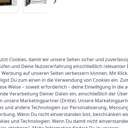
utzt Cookies, damit wir unsere Seiten sicher und zuverlässi
ikrowelle mit Grillfunktion
, die Ihnen das Leben in der K
fen und Deine Nutzererfahrung einschließlich relevanter 
e perfekt für den täglichen Gebrauch geeignet.
r Werbung auf unseren Seiten verbessern können. Mit Klick
Leistungsstufen
, die es Ihnen ermöglichen, jedes Gericht pe
lligst Du zum einen in die Verwendung von Cookies ein. Z
en möchten, die Exquisit MW900-030G ist die ideale Wahl.
ese Weise – soweit erforderlich – deine Einwilligung in die 
hiedene Programme
, die Ihnen die Arbeit erleichtern. Mi
nde Verarbeitung Deiner Daten ein, einschließlich der Übe
rend das Grillprogramm Ihnen knusprige Ergebnisse liefer
an unsere Marketingpartner (Dritte). Unsere Marketingpar
alt an Zubereitungsmöglichkeiten.
ies und andere Technologien zur Personalisierung, Messun
über einen
praktischen Drehregler
, der eine einfache Han
erbung. Wenn Du nicht einverstanden bist, beschränken wi
le zu einem echten Blickfang.
kies und Technologien. Wenn Du damit nicht einverstanden
ssigen und leistungsstarken Mikrowelle
mit Grillfunktion 