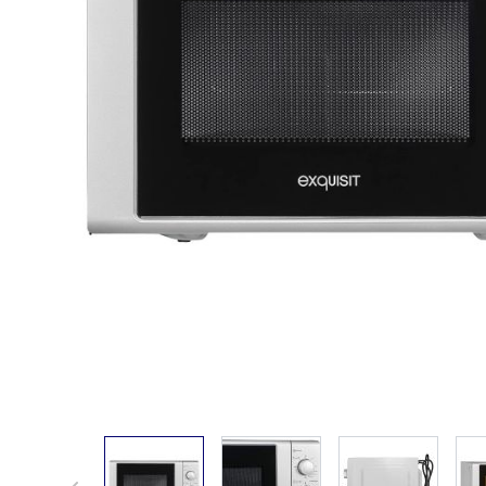
View larger image
View larger image
View larger