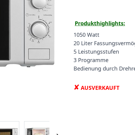
Produkthighlights:
‎1050 Watt
20 Liter Fassungsverm
5 Leistungsstufen
3 Programme
Bedienung durch Drehr
✘
AUSVERKAUFT
 image
View larger image
View larger image
View larger image