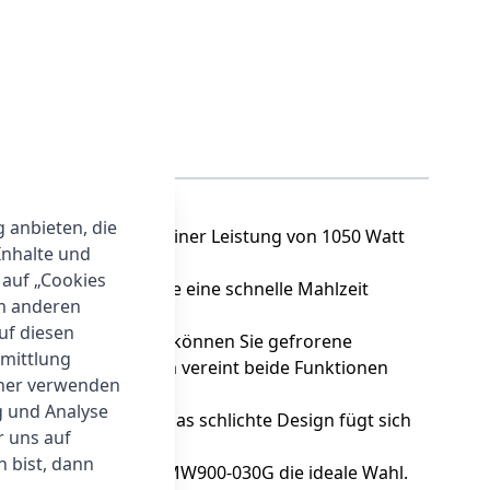
g anbieten, die
üche erleichtert. Mit einer Leistung von 1050 Watt
Inhalte und
 auf „Cookies
rfekt zu garen. Ob Sie eine schnelle Mahlzeit
um anderen
auf diesen
t dem Auftauprogramm können Sie gefrorene
rmittlung
t. Das Kombiprogramm vereint beide Funktionen
tner verwenden
g und Analyse
dhabung garantiert. Das schlichte Design fügt sich
r uns auf
 bist, dann
sind, ist die Exquisit MW900-030G die ideale Wahl.