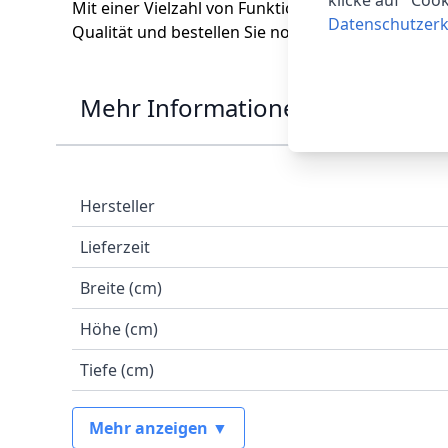
klicke auf "Coo
Mit einer Vielzahl von Funktionen und einer einfa
Datenschutzerk
Qualität und bestellen Sie noch heute!
Mehr Informationen
Hersteller
Lieferzeit
Breite (cm)
Höhe (cm)
Tiefe (cm)
Mehr anzeigen ▼