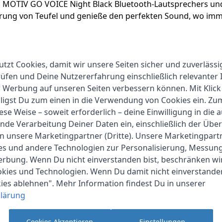
el MOTIV GO VOICE Night Black Bluetooth-Lautsprechers un
ahrung von Teufel und genieße den perfekten Sound, wo imm
utzt Cookies, damit wir unsere Seiten sicher und zuverlässi
fen und Deine Nutzererfahrung einschließlich relevanter 
r Werbung auf unseren Seiten verbessern können. Mit Klick
lligst Du zum einen in die Verwendung von Cookies ein. Z
Teufel
ese Weise – soweit erforderlich – deine Einwilligung in die 
1-2 Werktage
nde Verarbeitung Deiner Daten ein, einschließlich der Übe
an unsere Marketingpartner (Dritte). Unsere Marketingpar
20 cm
ies und andere Technologien zur Personalisierung, Messun
erbung. Wenn Du nicht einverstanden bist, beschränken wi
11 cm
kies und Technologien. Wenn Du damit nicht einverstanden
kies ablehnen". Mehr Information findest Du in unserer
6 cm
lärung
Cookies Akzeptieren
Einstellungen