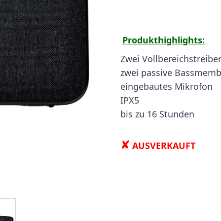
Produkthighlights:
Zwei Vollbereichstreibe
zwei passive Bassmem
eingebautes Mikrofon
IPX5
bis zu 16 Stunden
✘
AUSVERKAUFT
ge
iew larger image