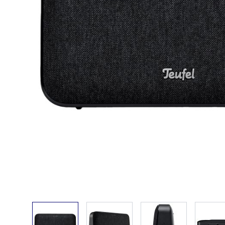
View larger image
View larger image
View larger ima
V