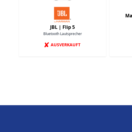
Ma
JBL |
Flip 5
Bluetooth Lautsprecher
✘
AUSVERKAUFT