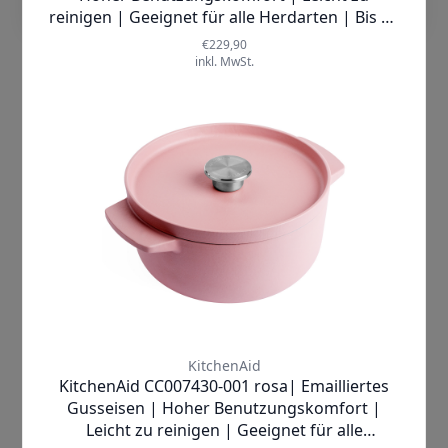
begeistern.
Vertrauen Sie auf die Qualität von
KitchenAid – einer Marke mit
jahrzehntelanger Erfahrung und einem
ausgezeichneten Ruf in der
Küchenwelt. Jedes Stück dieses Sets
wurde sorgfältig entwickelt und
getestet, um höchste Ansprüche zu
erfüllen. Ihre Zufriedenheit ist unser
oberstes Ziel!
Warten Sie nicht länger! Bringen Sie
Schwung in Ihre Backkünste und
gönnen Sie sich das
KitchenAid Metal
Bakeware 5-teilige Set
. Bestellen Sie
jetzt und verwandeln Sie Ihre Küche in
einen Ort voller Genuss und Kreativität!