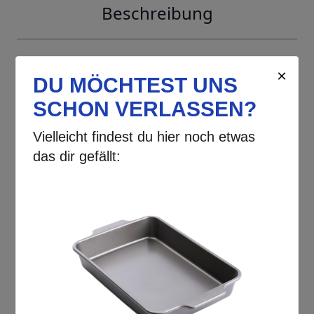
Beschreibung
Entdecken Sie das unverzichtbare
KitchenAid Metal Bakeware 5-teilige
Set
, das Ihre Backerlebnisse auf ein
ganz neues Level hebt. Mit diesem
hochwertigen Set
bringen Sie nicht
nur Freude in Ihre Küche, sondern
auch die Gewissheit, dass jedes
Gebäck, jeder Kuchen und jede
Leckerei perfekt gelingt. Stellen Sie sich
vor, wie Sie mit Leichtigkeit köstliche
Muffins für Ihre Liebsten zaubern oder
einen saftigen Schokoladenkuchen für
den nächsten Familienanlass backen –
das
KitchenAid Backformen-Set
ist Ihr