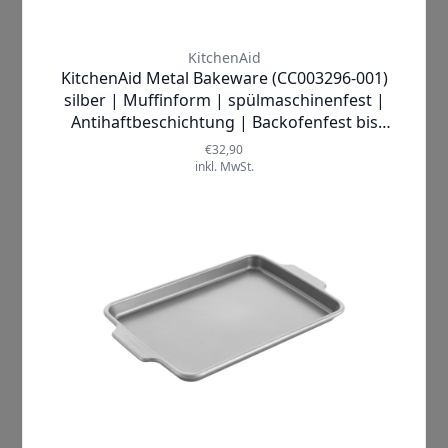
hochwertigem aluminisierten Stahl,
bietet es eine
kratzfeste und
korrosionsbeständige Oberfläche
, die
für Langlebigkeit und Zuverlässigkeit
steht. Die
PFAS-freie
Antihaftbeschichtung
sorgt dafür,
dass Ihr Gebäck mühelos aus den
Formen gleitet – ganz ohne
Klebenbleiben oder Frustration. Zudem
garantiert das
0,8 mm dicke
Stahlblech
eine gleichmäßige
Wärmeverteilung und verhindert das
Verziehen oder Verbiegen der Formen
während des Backens. Breite Griffe
ermöglichen einen sicheren Transport
in und aus dem Ofen, sodass Sie sich
ganz auf Ihre Kreationen
konzentrieren können.