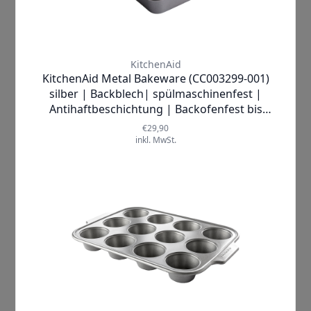
zuverlässiger Partner dabei.
Die emotionalen Momente, die beim
Backen entstehen, sind unbezahlbar.
Der Duft frisch gebackener Leckereien,
der durch Ihr Zuhause zieht, wird
Erinnerungen wecken und Herzen
erwärmen. Ob für festliche Anlässe
oder den kleinen Genuss im Alltag –
dieses Set lässt Ihre Kreativität
sprießen und schafft unvergessliche
Erlebnisse in der Küche. Mit jedem
Stück aus diesem Set zeigen Sie Ihren
Lieben, wie wichtig sie Ihnen sind.
Was macht das
KitchenAid Metal
Bakeware Set
so besonders? Die
einzigartigen Verkaufsargumente
sprechen für sich: Hergestellt aus