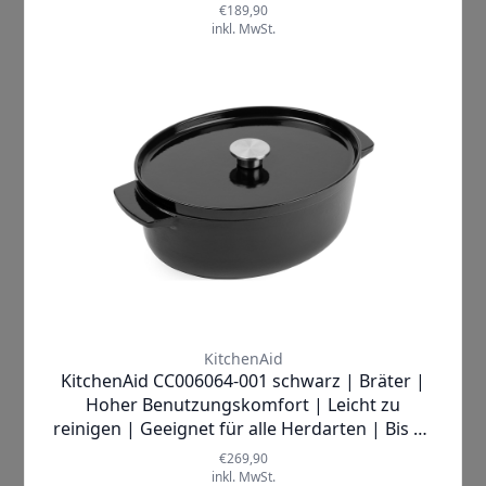
Mehr Informationen
Hersteller
KitchenAid
Lieferzeit
3-5 Werktage
Breite (cm)
2.4 cm
Höhe (cm)
7.2 cm
Tiefe (cm)
2.4 cm
Mehr anzeigen ▼