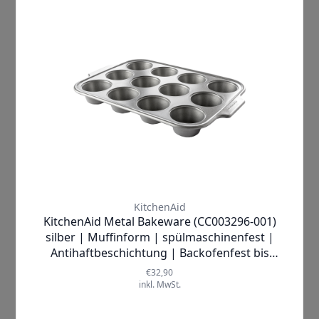
Beschreibung
Ihre ideale
Backbegleiterin!
Sind Sie bereit, Ihre Backkünste auf die