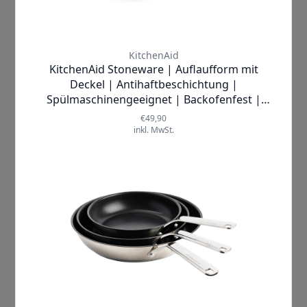
ein aufstrebender Hobbykoch sind, das
KitchenAid Backblech wird schnell zu
Ihrem unverzichtbaren Küchenhelfer.
Perfekt für Feierlichkeiten,
Familienessen oder einfach nur für Ihre
Genießer-Momente zuhause.
Gönnen Sie sich und Ihrer Küche den
Luxus von KitchenAid. Das Backblech
vereint Funktionalität, Stil und
langlebige Qualität. Machen Sie jeden
Backmoment zu etwas Besonderem –
mit dem KitchenAid Metal Bakeware
Backblech sind Sie bestens gerüstet!
Jetzt bestellen und
mit jedem Biss den
Unterschied
schmecken!