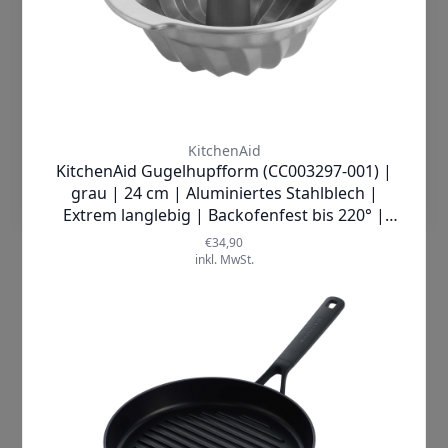
findest Du in unserer
Datenschutzerklärung
Cookies Akzeptieren
Einstellungen
Einfache Reinigung
Die Reinigung könnte nicht einfacher
sein! Dank der
spülmaschinenfesten
Eigenschaft sparen Sie Zeit und Mühe
in der Küche. Genießen Sie die