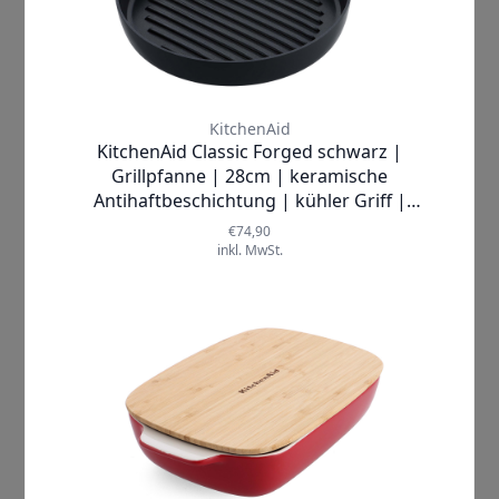
Vorfreude auf Ihr nächstes
Backprojekt, ohne sich um das Putzen
zu sorgen.
Ideal für alle Küchenchef*innen:
Ob Sie eine erfahrene Bäckerin oder