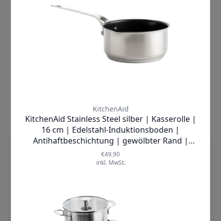
mühelos aus der Form gleiten – kein
Kleben, kein Brechen! Genießen Sie
perfekte Stücke und ein makelloses
Erscheinungsbild.
dieTechnik.de nutzt Cookies, damit wir
unsere Seiten sicher und zuverlässig
anbieten, die Performance prüfen und
Deine Nutzererfahrung einschließlich
relevanter Inhalte und personalisierter
Werbung auf unseren Seiten verbessern
können. Mit Klick auf „Cookies