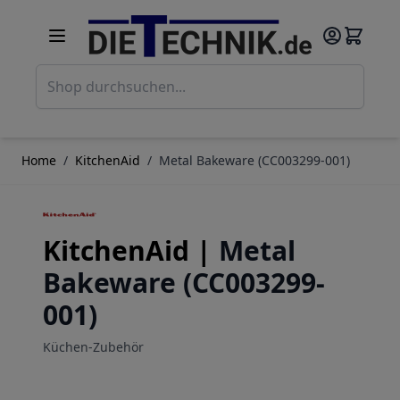
Direkt zum Inhalt
Such
Home
/
KitchenAid
/
Metal Bakeware (CC003299-001)
KitchenAid |
Metal
Bakeware (CC003299-
001)
Küchen-Zubehör