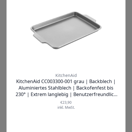
nächste Stufe zu heben? Mit der
KitchenAid Metal Bakeware
Backblech
ist der perfekte Genuss nur
noch einen Schritt entfernt!
Hochwertiges Material
Hergestellt aus
aluminiertem
Stahlblech
, verbindet unser Backblech
die Vorteile von Robustheit und
Leichtigkeit. Dank ihrer
kratzfesten
und
korrosionsbeständigen
Beschichtung bleibt sie auch bei
häufigem Gebrauch in erstklassigem
Zustand.
Die praktische
Antihaftbeschichtung
sorgt dafür, dass Ihre Backwaren