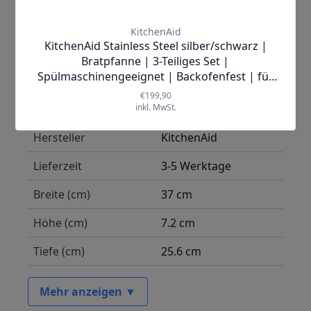
Mehr Informationen
Hersteller
KitchenAid
Lieferzeit
3-5 Werktage
Breite (cm)
37 cm
Höhe (cm)
7.2 cm
Tiefe (cm)
25.6 cm
Mehr anzeigen ▼