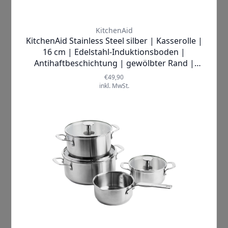
Die
KitchenAid Kastenform
überzeugt
außerdem durch ihre
benutzerfreundliche Gestaltung
: Die
breiten Griffe
ermöglichen einen
sicheren und einfachen Transport
,
selbst wenn die Form heiß ist. Damit ist
sie ebenso
praktisch wie funktional
.
Zudem ist die Form
backofenfest bis
230°C
und somit für nahezu alle
gängigen Backrezepte
geeignet. Nach
dem Backen können Sie sie ganz
bequem in der
Spülmaschine reinigen
– eine
echte Erleichterung im Alltag
.
Ob
saftiger Marmorkuchen
,
fruchtiger Zitronenkuchen
oder ein
klassischer Nussgugelhupf
– mit
dieser Form gelingen Ihre