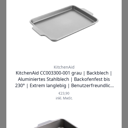
Beschreibung
KitchenAid
Kastenform–
Perfekte
Backergebnisse
und mühelose
Handhabung
Erleben Sie mit der KitchenAid
Kastenform eine völlig neue