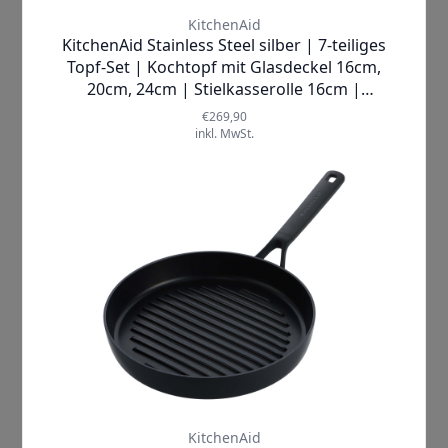
Lieblingsrezepte mühelos
und sehen
dabei immer
professionell
aus. Auch
kreative Variationen
wie
herzhafte
Brote
oder
dekorative Ringkuchen
werden durch die
gleichmäßige
Hitzeverteilung
zu echten
Hinguckern
auf jeder Tafel
.
Zögern Sie nicht länger und holen Sie
sich jetzt Ihre KitchenAid Kastenform
– genießen Sie das Backen in seiner
schönsten Form und zaubern Sie
unvergessliche Genussmomente für
sich und Ihre Liebsten!
Mehr Informationen