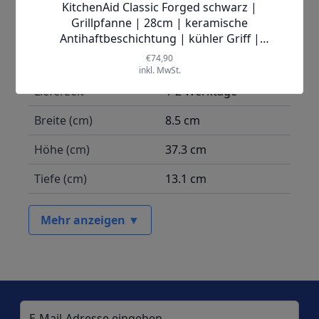
Hersteller
KitchenAid
Lieferzeit
1-2 Werktage
Breite (cm)
8.5 cm
Höhe (cm)
37.3 cm
Tiefe (cm)
13.1 cm
Mehr anzeigen ▼
E-Mail-Adresse