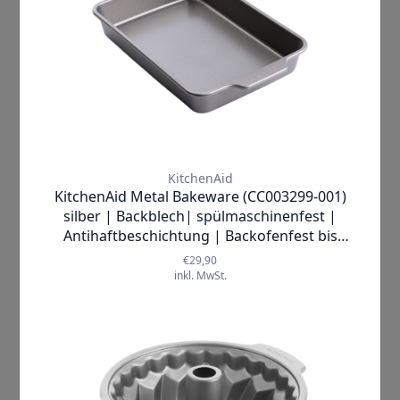
Dimension des Backens
, die Ihnen
nicht nur
perfekte Backergebnisse
,
sondern auch eine
mühelose
Handhabung
garantiert. Diese Form
wurde speziell entwickelt, um Ihnen
das Backen so angenehm und
erfolgreich wie möglich zu machen –
für
köstliche Kuchen
, die nicht nur
hervorragend schmecken
, sondern
auch
optisch beeindrucken
.
Stellen Sie sich vor, wie Sie mit einem
Lächeln im Gesicht den
Duft frisch
gebackener Kuchen
genießen, die sich
dank der
perfekten Form
spielend
leicht aus der Backform lösen lassen.
Die
Freude am Backen
wird durch die
einfache Handhabung
und die
makellosen Ergebnisse
noch