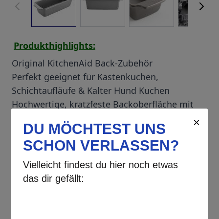
Produkthighlights:
Original KitchenAid Back-Zubehör
Perfekt geeignet für Kastenkuchen,
Schichtaufläufe & Kalter Hund Kuchen
Hochwertige, kratzfeste Backoberfläche mit
Antihaftbeschichtung
Backofenfest bis 230°C
Spülmaschinenfest
✘
AUSVERKAUFT