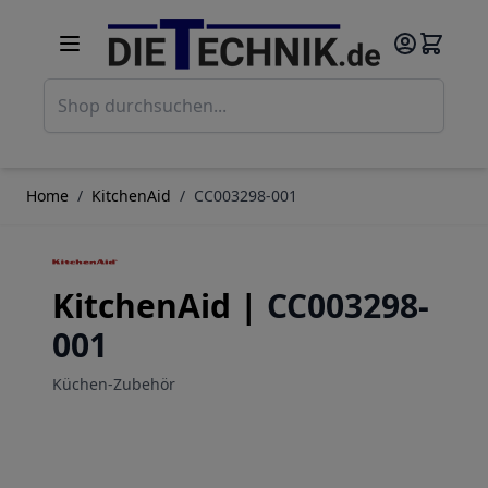
Direkt zum Inhalt
Such
Home
/
KitchenAid
/
CC003298-001
KitchenAid |
CC003298-
001
Küchen-Zubehör