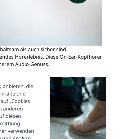
haltsam als auch sicher sind.
gendes Hörerlebnis. Diese On-Ear-Kopfhörer
icherem Audio-Genuss.
g anbieten, die
Inhalte und
 auf „Cookies
um anderen
auf diesen
rmittlung
tner verwenden
g und Analyse