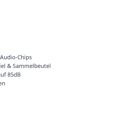
 Audio-Chips
piel & Sammelbeutel
auf 85dB
en