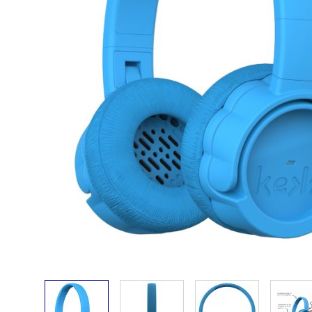
View larger image
View larger image
View larger ima
V