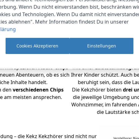
erbung. Wenn Du nicht einverstanden bist, beschränken wi
kies und Technologien. Wenn Du damit nicht einverstanden
kies ablehnen". Mehr Information findest Du in unserer
lärung
Cookies Akzeptieren
Einstellungen
ives
Click & Play System
, das
Sicherheit
hat bei uns ober
ch mit speziellen
Audio-Chips
mit einer
Lautstärkebegre
u neuen Abenteuern, ob es sich
Ihrer Kinder schützt. Auch b
che Inhalte handelt.
beruhigt sein, dass die La
en den
verschiedenen Chips
Die Kekzhörer bieten
drei u
sie am meisten ansprechen.
die jeweilige Umgebung und
Wohnzimmer, im fahrenden A
die Lautstärke sc
ldung – die Kekz Kekzhörer sind nicht nur