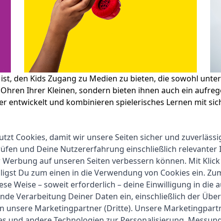
s ist, den Kids Zugang zu Medien zu bieten, die sowohl unter
 Ohren Ihrer Kleinen, sondern bieten ihnen auch ein aufre
nder entwickelt und kombinieren spielerisches Lernen mit s
utzt Cookies, damit wir unsere Seiten sicher und zuverlässi
fen und Deine Nutzererfahrung einschließlich relevanter 
r Werbung auf unseren Seiten verbessern können. Mit Klick
lligst Du zum einen in die Verwendung von Cookies ein. Z
ese Weise – soweit erforderlich – deine Einwilligung in die 
nde Verarbeitung Deiner Daten ein, einschließlich der Übe
an unsere Marketingpartner (Dritte). Unsere Marketingpar
ies und andere Technologien zur Personalisierung, Messun