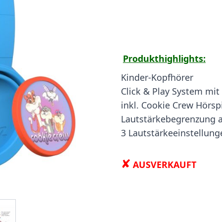
Produkthighlights:
Kinder-Kopfhörer
Click & Play System mit
inkl. Cookie Crew Hörs
Lautstärkebegrenzung 
3 Lautstärkeeinstellung
✘
AUSVERKAUFT
ge
iew larger image