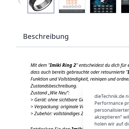
Beschreibung
Mit dem "
Imiki Ring 2
" entscheidest du dich für
dass auch bereits gebrauchte oder retournierte "
Funktion und Vollständigkeit, reinigen und ordn
Zustandsbeschreibung.
Zustand „Wie Neu“:
dieTechnik.de n
> Gerät: ohne sichtbare Gebrauchsspuren
Performance prü
> Verpackung: originale Verpackung kann leichte 
personalisierte
> Zubehör: vollständiges Zubehör, Kabel neu auf
akzeptieren“ wi
holen wir auf di