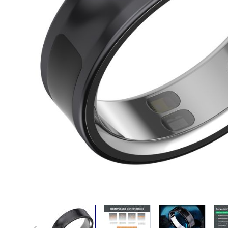
View larger image
View larger image
View larger