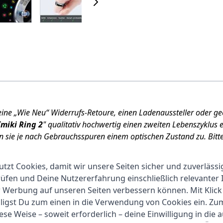
 eine „Wie Neu“ Widerrufs-Retoure, einen Ladenaussteller oder ge
Imiki Ring 2
" qualitativ hochwertig einen zweiten Lebenszyklus e
en sie je nach Gebrauchsspuren einem optischen Zustand zu. Bitt
utzt Cookies, damit wir unsere Seiten sicher und zuverlässi
fen und Deine Nutzererfahrung einschließlich relevanter 
Transportspuren aufweisen, ist frei von Klebern
r Werbung auf unseren Seiten verbessern können. Mit Klick
gewickelt, Bedienungsanleitung & Schutzfolien können fehlen
lligst Du zum einen in die Verwendung von Cookies ein. Z
ese Weise – soweit erforderlich – deine Einwilligung in die 