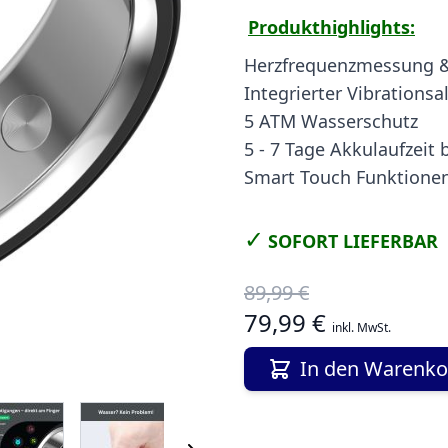
Produkthighlights:
Herzfrequenzmessung & 
Integrierter Vibrations
5 ATM Wasserschutz
5 - 7 Tage Akkulaufzeit
Smart Touch Funktione
✓
SOFORT LIEFERBAR
89,99 €
79,99 €
inkl. MwSt.
In den Warenko
 image
View larger image
View larger image
View larger image
View larger i