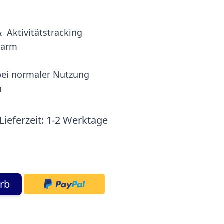
Aktivitätstracking
alarm
 bei normaler Nutzung
n
Lieferzeit:
1-2 Werktage
rb
mage
View larger image
View larger image
View larger image