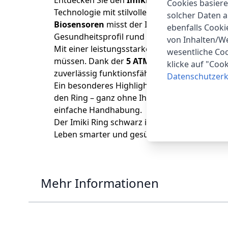
Entdecken Sie den
Imiki Ring in elegantem
Cookies basiere
Technologie mit stilvollem Design und bietet
solcher Daten 
Biosensoren
misst der Imiki Ring zuverlässig
ebenfalls Cook
Gesundheitsprofil rund um die Uhr.
von Inhalten/W
Mit einer leistungsstarken
300 mAh Batterie
wesentliche Coo
müssen. Dank der
5 ATM Wasserdichtigkeit
klicke auf "Coo
zuverlässig funktionsfähig.
Datenschutzerk
Ein besonderes Highlight ist die
Smart-Touc
den Ring – ganz ohne Ihr Smartphone aus der 
einfache Handhabung.
Der Imiki Ring schwarz ist somit nicht nur ei
Leben smarter und gesünder macht. Erleben S
Mehr Informationen