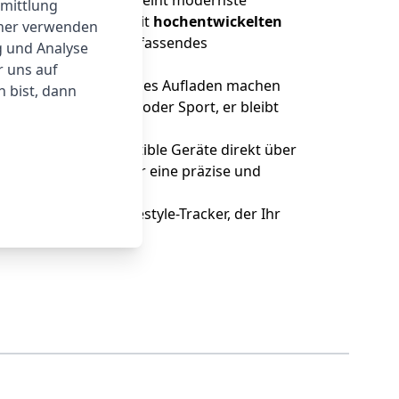
vative
Smart Ring
vereint modernste
rmittlung
inger. Ausgestattet mit
hochentwickelten
tner verwenden
itätslevel – für ein umfassendes
g und Analyse
r uns auf
keine Sorgen um ständiges Aufladen machen
 bist, dann
ndewaschen, Duschen oder Sport, er bleibt
 oder andere kompatible Geräte direkt über
ten Absätzen sorgt für eine präzise und
esundheits- und Lifestyle-Tracker, der Ihr
m Imiki Ring!