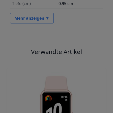
Tiefe (cm)
0.95 cm
Mehr anzeigen ▼
Verwandte Artikel
Navigating through the elements of the carousel is possib
Press to skip carousel
Press to go to carousel navigation