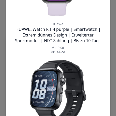
dieTechnik.de nutzt Cookies, damit wir
unsere Seiten sicher und zuverlässig
anbieten, die Performance prüfen und
Deine Nutzererfahrung einschließlich
relevanter Inhalte und personalisierter
Werbung auf unseren Seiten verbessern
können. Mit Klick auf „Cookies
akzeptieren“ willigst Du zum einen in die
Verwendung von Cookies ein. Zum
anderen holen wir auf diese Weise –
soweit erforderlich – deine Einwilligung in
die auf diesen Cookies basierende