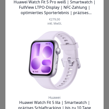
Natürlich ist die Uhr kompatibel mit
iOS und Android
– so passt sie sich
perfekt deinem Lifestyle an.
Ob beim morgendlichen Joggen im
Park, dem intensiven Workout im
Fitnessstudio oder einfach beim
entspannten Spaziergang durch die
Stadt – die Huawei Watch Fit 5 begleitet
dich jederzeit zuverlässig. Du kannst
deinen Schlaf überwachen und
optimieren, deine Herzfrequenz
kontrollieren oder ganz einfach über
das Display Anrufe annehmen und