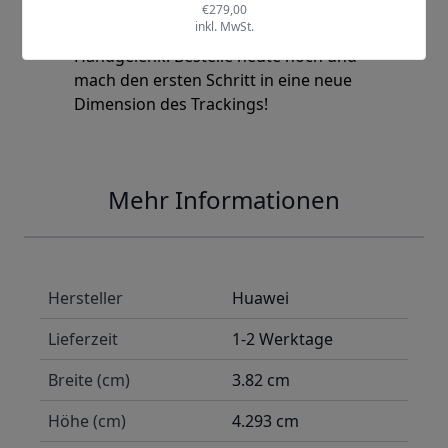
einfach es sein kann, gesund und fit zu
bleiben – direkt an deinem
Handgelenk. Bestelle heute noch und
mach den ersten Schritt in eine neue
Dimension des Trackings!
Mehr Informationen
Hersteller
Huawei
Lieferzeit
1-2 Werktage
Breite (cm)
3.82 cm
Höhe (cm)
4.293 cm