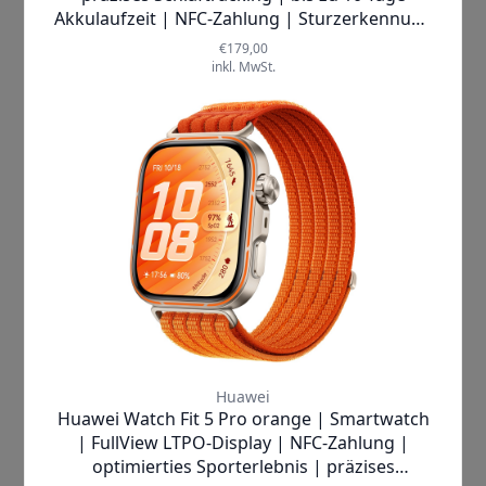
Nachrichten checken. Mit dieser Uhr
hast du deine Gesundheit und deinen
Alltag fest im Griff – egal ob beim
Sport, im Job oder in der Freizeit.
Vertraue auf die hochwertige
Verarbeitung und die fortschrittliche
Technologie von Huawei, einem
weltweit anerkannten Hersteller für
innovative Wearables. Zahlreiche
positive Nutzerbewertungen
bestätigen die Zuverlässigkeit und
Präzision der Watch Fit 5. Sie wurde
entwickelt, um dich bestmöglich zu
unterstützen und dir ein neues Level an
Komfort und Kontrolle zu schenken.
Worauf wartest du noch? Hol dir jetzt
die
Huawei Watch Fit 5
und beginne
dein smartes Leben voller Energie,
Sicherheit und Stil! Erlebe selbst, wie