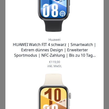
Mit dieser Smartwatch profitierst du
von einem
präzisen Schlaftracking
,
das deine Nächte analysiert und dir
wertvolle Einblicke in deine Erholung
gibt. So kannst du deine Energie besser
planen und jeden Tag mit voller Power
starten. Gleichzeitig unterstützt dich
die Uhr bei der Überwachung deiner
Herzfrequenz
, deinem
Sauerstoffgehalt im Blut (
SpO2
), der
Hauttemperatur
sowie deinem
Zykluskalender
– alles in Echtzeit und
auf einen Blick.
Du wirst begeistert sein, wie diese