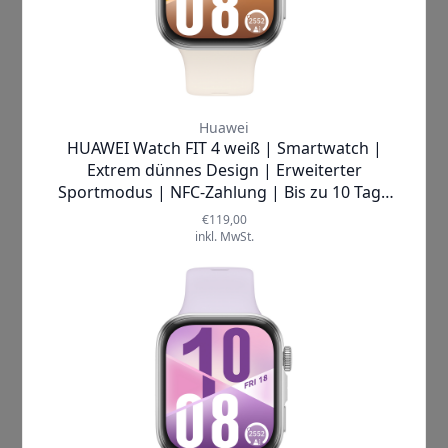
Smartwatch dein Leben bereichert: Sie
begleitet dich nicht nur bei über 100
Sportmodi
, die von Yoga über Laufen
bis hin zu Schwimmen reichen,
sondern hält dich dank Bluetooth-
Anrufen auch immer verbunden – ganz
ohne dein Smartphone aus der Tasche
holen zu müssen.
Was die Huawei Watch Fit 5 wirklich
einzigartig macht, sind ihre vielseitigen
Funktionen kombiniert mit einer
kinderleichten Bedienbarkeit.
Dank
NFC-Zahlung
kannst du
kontaktlos shoppen gehen, ohne
Geldbörse oder Handy auspacken zu
müssen.