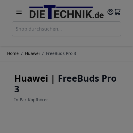
Direkt zum Inhalt
Such
Home
/
Huawei
/
FreeBuds Pro 3
Huawei |
FreeBuds Pro
3
In-Ear-Kopfhörer