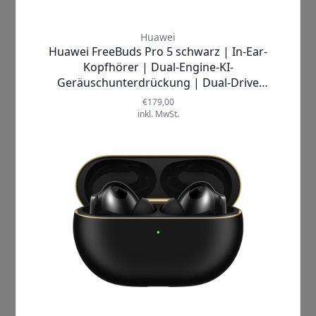
Verbindung verlassen
, die dir
jederzeit ein störungsfreies
Hörerlebnis garantiert.
Warte nicht länger! Tauche ein in die
Welt des beeindruckenden Sounds
mit den
Huawei FreeBuds 3 Pro
.
Lass dich von der Musik verführen
und erlebe Klänge wie nie zuvor. Hol
dir jetzt dein Paar dieser
außergewöhnlichen Ohrhörer und
genieße das volle Potenzial deiner
Lieblingsmusik – es ist Zeit für ein
neues Hörerlebnis!