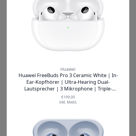
bringen nicht nur hervorragende
Klangqualität, sie ermöglichen es
dir auch, dich
ganz auf die Musik
zu konzentrieren, ohne von der
Außenwelt gestört zu werden
. Mit
der
intelligenten aktiven
Geräuschunterdrückung ANC 3.0
kannst du in eine Klangwelt
eintauchen, in der nur du und die
Musik zählen. Lass dich von den
tiefen Bässen und klaren Höhen
mitreißen und erlebe ein
emotionales Konzert direkt in
deinen Ohren.
Was macht die
Huawei FreeBuds 3
Pro
wirklich einzigartig? Ihre
herausragenden
Verkaufsargumente sind nicht nur