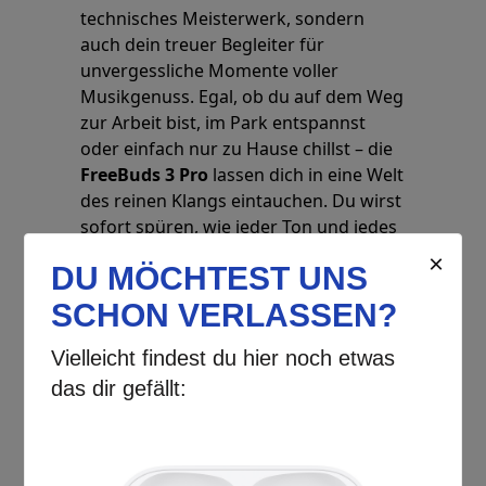
technisches Meisterwerk, sondern
auch dein treuer Begleiter für
unvergessliche Momente voller
Musikgenuss. Egal, ob du auf dem Weg
zur Arbeit bist, im Park entspannst
oder einfach nur zu Hause chillst – die
FreeBuds 3 Pro
lassen dich in eine Welt
des reinen Klangs eintauchen. Du wirst
sofort spüren, wie jeder Ton und jedes
Detail deiner Lieblingssongs lebendig
werden und dir ein Gefühl von Freiheit
und Freude schenken.
Die emotionale Ansprache dieser
Ohrhörer ist unbestreitbar: Stell dir
vor, wie du deine Lieblingsmelodien
hörst und dabei die Zeit vergisst.
Die
Huawei FreeBuds 3 Pro