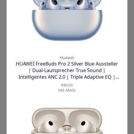
die
beeindruckende
Audioübertragungsrate von bis zu
990 kbps
und die
Unterstützung
für hochmoderne Codecs wie L2HC
2.03 und LDAC™
, sondern auch der
innovative Triple-Adaptive-EQ-
Algorithmus
, der eine authentische
und präzise Wiedergabe
gewährleistet. Das
Dual Driver
System
sorgt dafür, dass du einen
Frequenzbereich von 14 Hz bis 48
kHz
erleben kannst – eine
Klangvielfalt, die dir ermöglicht,
jeden einzelnen Beat und jede
Nuance deiner Musik zu genießen.
Technisch gesehen überzeugen die
Huawei FreeBuds 3 Pro mit einem
11 mm dynamischen Treiber und